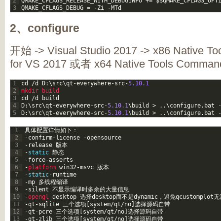
2
QMAKE_CFLAGS_RELEASE_WITH_DEBUGINFO
+=
$
$
QMAKE_CFLAGS_OPT
3
QMAKE_CFLAGS_DEBUG
=
-
Zi
-
MTd
2、configure
开始 -> Visual Studio 2017 -> x86 Native 
for VS 2017 或者 x64 Native Tools Command
1
cd
/
d
D
:
\
src
\
qt
-
everywhere
-
src
-
5.10.1
2
mkdir 
build
3
cd
/
d
build
4
D
:
\
src
\
qt
-
everywhere
-
src
-
5.10.1
\
build
>
.
.
\
configure
.
bat
5
D
:
\
src
\
qt
-
everywhere
-
src
-
5.10.1
\
build
>
.
.
\
configure
.
bat
1
具体配置详情如下：
2
-
confirm
-
license
-
opensource
3
-
release
版本
4
-
static
静态
5
-
force
-
asserts
6
-
platform 
win32
-
msvc
版本
7
-
static
-
runtime
8
-
mp
多线程编译
9
-
silent
不显示编译时多余的大量信息
10
-
opengl 
desktop
选择
desktop
而不是
dynamic
，避免
qcustomplot
无
11
-
qt
-
sqlite
三个选项
[
system
/
qt
/
no
]
选择源码自带
12
-
qt
-
pcre
三个选项
[
system
/
qt
/
no
]
选择源码自带
13
-
qt
-
zlib
三个选项
[
system
/
qt
/
no
]
选择源码自带