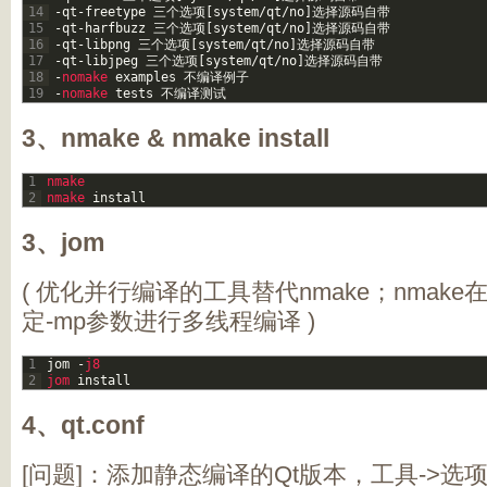
14
-
qt
-
freetype
三个选项
[
system
/
qt
/
no
]
选择源码自带
15
-
qt
-
harfbuzz
三个选项
[
system
/
qt
/
no
]
选择源码自带
16
-
qt
-
libpng
三个选项
[
system
/
qt
/
no
]
选择源码自带
17
-
qt
-
libjpeg
三个选项
[
system
/
qt
/
no
]
选择源码自带
18
-
nomake 
examples
不编译例子
19
-
nomake 
tests
不编译测试
3、nmake & nmake install
1
nmake
2
nmake 
install
3、jom
( 优化并行编译的工具替代nmake；nmake在c
定-mp参数进行多线程编译 )
1
jom
-
j8
2
jom 
install
4、qt.conf
[问题]：添加静态编译的Qt版本，工具->选项-