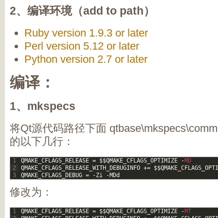
2、编译环境（add to path）
Ruby version 1.9.3 or later
Perl version 5.12 or later
Python version 2.7 or later
编译：
1、mkspecs
将Qt源代码路径下面 qtbase\mkspecs\common\
的以下几行：
1
QMAKE_CFLAGS_RELEASE
=
$
$
QMAKE_CFLAGS_OPTIMIZE
-
MD
2
QMAKE_CFLAGS_RELEASE_WITH_DEBUGINFO
+=
$
$
QMAKE_CFLAGS_OPT
3
QMAKE_CFLAGS_DEBUG
=
-
Zi
-
MDd
修改为：
1
QMAKE_CFLAGS_RELEASE
=
$
$
QMAKE_CFLAGS_OPTIMIZE
-
MT