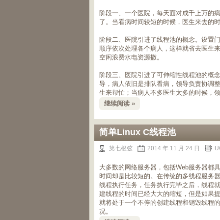
阶段一、一个医院，每天面对成千上万的
了。当看病时间较短的时候，医生来去的
阶段二、医院引进了线程池的概念。设置
顺序依次处理各个病人，这样就省去医生
空闲浪费水电资源撒。
阶段三、医院引进了可伸缩性线程池的概
导，病人依旧是排队看病，领导负责协调
生来帮忙；当病人不多医生太多的时候，
继续阅读 »
简单Linux C线程池
第七根弦
2014 年 11 月 24 日
U
大多数的网络服务器，包括Web服务器都
时间却是比较短的。在传统的多线程服务
线程执行任务，任务执行完毕之后，线程就
建线程的时间已经大大的缩短，但是如果
就将处于一个不停的创建线程和销毁线程
况。