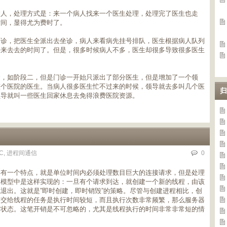
病人，处理方式是：来一个病人找来一个医生处理，处理完了医生也走
时间，显得尤为费时了。
门诊，把医生全派出去坐诊，病人来看病先挂号排队，医生根据病人队列
来来去去的时间了。但是，很多时候病人不多，医生却很多导致很多医生
念，如阶段二，但是门诊一开始只派出了部分医生，但是增加了一个领
整个医院的医生。当病人很多医生忙不过来的时候，领导就去多叫几个医
归
领导就叫一些医生回家休息去免得浪费医院资源。
C
,
进程间通信
0
具有一个特点，就是单位时间内必须处理数目巨大的连接请求，但是处理
器模型中是这样实现的：一旦有个请求到达，就创建一个新的线程，由该
退出。这就是”即时创建，即时销毁”的策略。尽管与创建进程相比，创
提交给线程的任务是执行时间较短，而且执行次数非常频繁，那么服务器
的状态。这笔开销是不可忽略的，尤其是线程执行的时间非常非常短的情