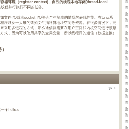
器环境（register context)，自己的线程本地存储(thread-local
条线程并行执行不同的任务。
I/O或者socket I/O等会产生堵塞的情况的表现性能。在Unix系
行程序以及一大堆的诸如文件描述符地址空间等资源。在很多情况下，完
如果采用多进程的方式，那么通信就需要在用户空间和内核空间进行频繁
的方式，因为可以使用共享的全局变量，所以线程间的通信（数据交换）
待）
C
0
建一个
hello.c