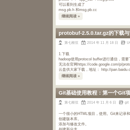
可以看到生成了
msg.pb.h 和msg.pb.cc
继续阅读 »
protobuf-2.5.0.tar.gz的下
第七根弦
2014 年 11 月 18 日
U
1.下载
hadoop使用protocol buffer进行通信，需要下载和
无法在官网https://code.google.com/p/pro
云盘供大家下载，地址： http://pan.baidu.co
继续阅读 »
Git基础使用教程：第一个Git
第七根弦
2014 年 11 月 6 日
git
一个很小的HTML项目，使用。Git来记
创建版本库。
添加与修改文件。
创建新分支。