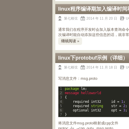
linux程序编译期加入编译时间
第七根弦
2014 年 11 月 20 日
U
通常我们在程序开发时会加入版本查询命令，如：
次编译时能自动添加这些信息的话，就非
继续阅读 »
linux下protobuf示例（详细）
第七根弦
2014 年 11 月 18 日
U
写消息文件：msg.proto
1
package
lm
;
2
message
helloworld
3
{
4
required
int32
id
=
1
;
5
required
string
str
=
2
;
6
optional
int32
opt
=
3
;
7
}
将消息文件msg.proto映射成cpp文件
protoc -I=. –cpp_out=. msg.proto