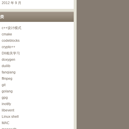
2012 年 9 月
类
c++设计模式
cmake
codeblocks
crypto++
Dll相关学习
doxygen
duilib
fanqiang
ffmpeg
git
golang
gpg
inotify
libevent
Linux shell
MAC