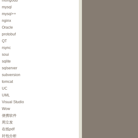
mongodb
mysql
mysql++
nginx
Oracle
protobuf
QT
rsync
soui
sqlite
sqlserver
subversion
tomcat
UC
UML
Visual Studio
Wow
便携软件
周立发
在线pdf
封包分析