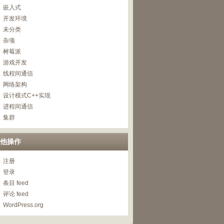
嵌入式
开发环境
未分类
杂项
树莓派
游戏开发
线程间通信
网络架构
设计模式C++实现
进程间通信
集群
他操作
注册
登录
条目 feed
评论 feed
WordPress.org