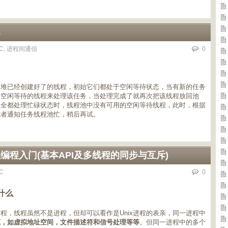
C
,
进程间通信
0
一堆已经创建好了的线程，初始它们都处于空闲等待状态，当有新的任务
个空闲等待的线程来处理该任务，当处理完成了就再次把该线程放回池
程全都处理忙碌状态时，线程池中没有可用的空闲等待线程，此时，根据
或者通知任务线程池忙，稍后再试。
 C多线程编程入门(基本API及多线程的同步与互斥)
C
0
什么
进程，线程虽然不是进程，但却可以看作是Unix进程的表亲，同一进程中
源，如虚拟地址空间，文件描述符和信号处理等等
。但同一进程中的多个