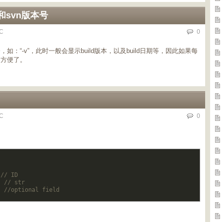
和svn版本号
C
0
“-v”，此时一般会显示build版本，以及build日期等，因此如果每
常方便了。
C
0
// ID     
// str    
//optional field   