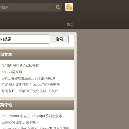
首页
期文章
NPS内网穿透之p2p连接
nps 内网穿透
win11右键功能杂乱，想换回win10
在游戏协议中使用Protobuf的正确姿势
如何从DLL或者DEF文件生成LIB文件
期评论
hello world
发表在《
mysql8系列小版本
windows原地升级实例
》
essay help sites
发表在《
linux下用户名密码