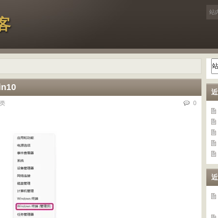
客
n10
近
类
0
近