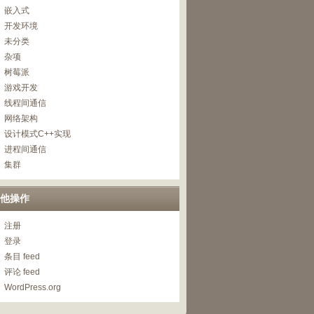
嵌入式
开发环境
未分类
杂项
树莓派
游戏开发
线程间通信
网络架构
设计模式C++实现
进程间通信
集群
他操作
注册
登录
条目 feed
评论 feed
WordPress.org