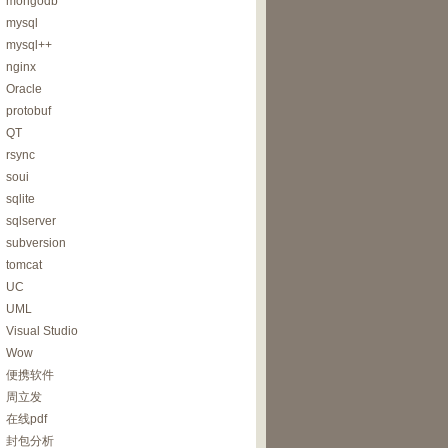
mongodb
mysql
mysql++
nginx
Oracle
protobuf
QT
rsync
soui
sqlite
sqlserver
subversion
tomcat
UC
UML
Visual Studio
Wow
便携软件
周立发
在线pdf
封包分析