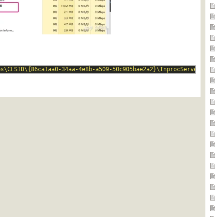
es\CLSID\{86ca1aa0-34aa-4e8b-a509-50c905bae2a2}\InprocServer32"