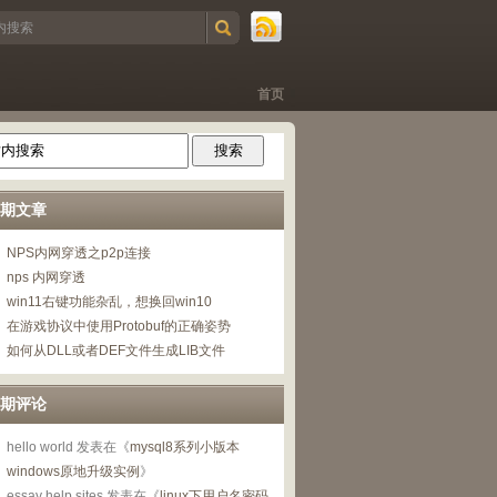
首页
期文章
NPS内网穿透之p2p连接
nps 内网穿透
win11右键功能杂乱，想换回win10
在游戏协议中使用Protobuf的正确姿势
如何从DLL或者DEF文件生成LIB文件
期评论
hello world
发表在《
mysql8系列小版本
windows原地升级实例
》
essay help sites
发表在《
linux下用户名密码