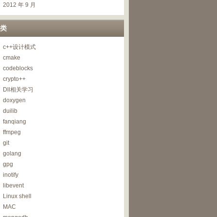
2012 年 9 月
类
c++设计模式
cmake
codeblocks
crypto++
Dll相关学习
doxygen
duilib
fanqiang
ffmpeg
git
golang
gpg
inotify
libevent
Linux shell
MAC