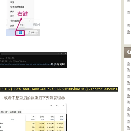
归
CLSID\{86ca1aa0-34aa-4e8b-a509-50c905bae2a2}\InprocServer32"
/
f
脑，或者不想重启的就重启下资源管理器