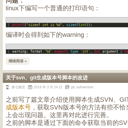
问题：
linux下编写一个普通的打印语句：
1
printf
(
"sizeof int is %d"
,
sizeof
(
int
)
)
;
编译时会得到如下的warning：
1
warning
:
format
'%d'
expects 
type
'int'
,
but 
argument
2
h
继续阅读 »
关于svn、git生成版本号脚本的改进
第七根弦
2016 年 3 月 24 日
git
,
subversion
之前写了篇文章介绍使用脚本生成SVN、GI
成版本号
，获取SVN版本号的方法有些不恰
上会出现问题。这里再对此进行完善。
之前的脚本是通过下面的命令获取当前的SV