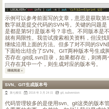
1
LOCALVER
=
`
svn 
info
|
cat
-
n
|
awk
'{if($1==5)print $3}'
`
示例可以参考前面写的文章，意思是获取第5
数字就是提交代码的SVN号。关键的问题是
是都是第5行是版本号？非也。不同版本是
就有局限性。我尝试搜索相关资料，但没找
继续沿用上面的方法。但多了对不同的SVN
下面给出结合了SVN、GIT两种版本号生
否存在.git或.svn目录，如果都存在，则
只存在其中一个，则生成对应的版本号。
继续阅读 »
SVN、GIT生成版本号
第七根弦
2016 年 3 月 24 日
git
,
subversion
代码管理较多的是使用svn、git这类的版