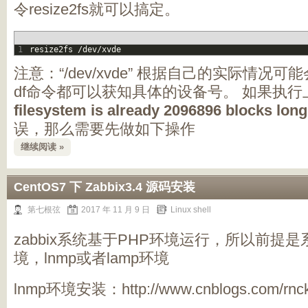
令resize2fs就可以搞定。
1
resize2fs
/
dev
/
xvde
注意：“/dev/xvde” 根据自己的实际情况可能
df命令都可以获知具体的设备号。 如果执
filesystem is already 2096896 blocks long
误，那么需要先做如下操作
继续阅读 »
CentOS7 下 Zabbix3.4 源码安装
第七根弦
2017 年 11 月 9 日
Linux shell
zabbix系统基于PHP环境运行，所以前提
境，lnmp或者lamp环境
lnmp环境安装：http://www.cnblogs.com/rnckt