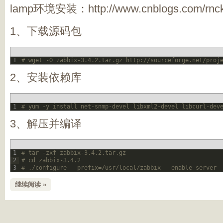
lamp环境安装：http://www.cnblogs.com/rnckt
1、下载源码包
1
# wget -O zabbix-3.4.2.tar.gz http://sourceforge.net/proj
2、安装依赖库
1
# yum -y install net-snmp-devel libxml2-devel libcurl-dev
3、解压并编译
1
# tar -zxf zabbix-3.4.2.tar.gz
2
# cd zabbix-3.4.2
3
# ./configure --prefix=/usr/local/zabbix --enable-server 
继续阅读 »