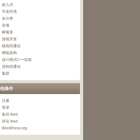
嵌入式
开发环境
未分类
杂项
树莓派
游戏开发
线程间通信
网络架构
设计模式C++实现
进程间通信
集群
他操作
注册
登录
条目 feed
评论 feed
WordPress.org