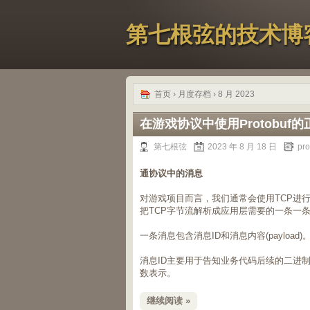
第七根弦的技术博
首页
› 月度存档 › 8 月 2023
在游戏协议中使用Protobuf
第七根弦
2023 年 8 月 18 日
pro
通协议中的消息
对游戏项目而言，我们通常会使用TCP进
把TCP字节流解析成应用层需要的一条一条消息
一条消息包含消息ID和消息内容(payload)
消息ID主要用于告知业务代码后续的二进制p
数表示。
继续阅读 »