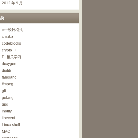
2012 年 9 月
类
c++设计模式
cmake
codeblocks
crypto++
Dll相关学习
doxygen
duilib
fanqiang
ffmpeg
git
golang
gpg
inotify
libevent
Linux shell
MAC