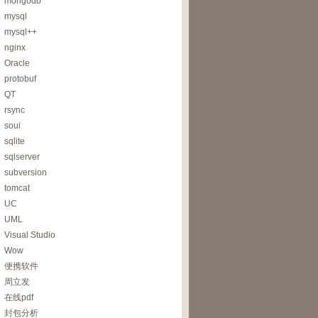
mongodb
mysql
mysql++
nginx
Oracle
protobuf
QT
rsync
soui
sqlite
sqlserver
subversion
tomcat
UC
UML
Visual Studio
Wow
便携软件
周立发
在线pdf
封包分析