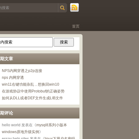
首页
期文章
NPS内网穿透之p2p连接
nps 内网穿透
win11右键功能杂乱，想换回win10
在游戏协议中使用Protobuf的正确姿势
如何从DLL或者DEF文件生成LIB文件
期评论
hello world
发表在《
mysql8系列小版本
windows原地升级实例
》
essay help sites
发表在《
linux下用户名密码