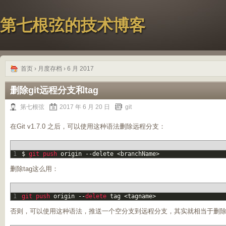
第七根弦的技术博客
首页
› 月度存档 › 6 月 2017
删除git远程分支和tag
第七根弦
2017 年 6 月 20 日
git
在Git v1.7.0 之后，可以使用这种语法删除远程分支：
1
$
git 
push 
origin
--
delete
<
branchName
>
删除tag这么用：
1
git 
push 
origin
--
delete 
tag
<
tagname
>
否则，可以使用这种语法，推送一个空分支到远程分支，其实就相当于删