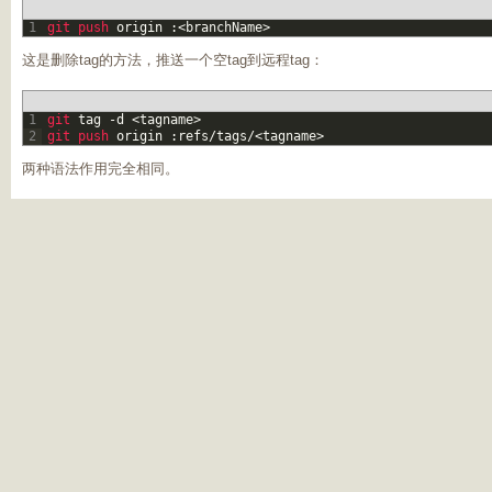
1
git 
push 
origin
:
<
branchName
>
这是删除tag的方法，推送一个空tag到远程tag：
1
git 
tag
-
d
<
tagname
>
2
git 
push 
origin
:
refs
/
tags
/
<
tagname
>
两种语法作用完全相同。