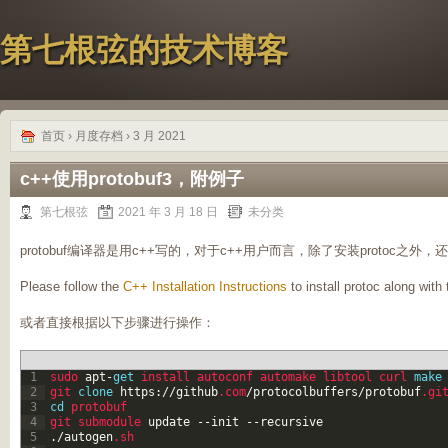
第七根弦的技术博客
首页
› 月度存档 › 3 月 2021
c++使用protobuf3，附例子
第七根弦
2021 年 3 月 18 日
未分类
protobuf编译器是用c++写的，对于c++用户而言，除了安装protoc之外
Please follow the
C++ Installation Instructions
to install protoc along with
或者直接根据以下步骤进行操作：
1
sudo 
apt
-
get
install 
autoconf 
automake 
libtool 
curl 
make
2
git 
clone
https
:
/
/
github
.com
/
protocolbuffers
/
protobuf
.gi
3
cd
protobuf
4
git 
submodule 
update
--
init
--
recursive
5
.
/
autogen
.sh