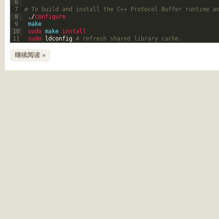
6
7
# To build and install the C++ Protocol Buffer runtime a
8
.
/
configure
9
make
10
sudo 
make
install
11
sudo 
ldconfig
# refresh shared library cache.
继续阅读 »