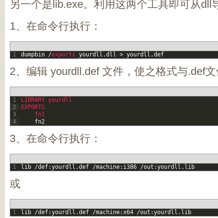
另一个是lib.exe。利用这两个工具即可从dll
1、在命令行执行：
1
dumpbin
/
exports 
yourdll
.
dll
>
yourdll
.
def
2、编辑 yourdll.def 文件，使之格式与.
1
LIBRARY 
yourdll
2
EXPORTS
3
fn1
4
fn2
3、在命令行执行：
1
lib
/
def
:
yourdll
.
def
/
machine
:
i386
/
out
:
yourdll
.
lib
或
1
lib
/
def
:
yourdll
.
def
/
machine
:
x64
/
out
:
yourdll
.
lib