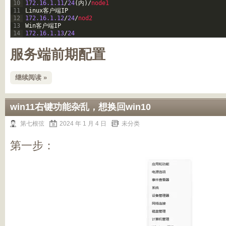
10
172.16.1.11
/
24
(
内
)
/
node1
11
Linux
客户端
IP
12
172.16.1.12
/
24
/
nod2
13
Win
客户端
IP
14
172.16.1.13
/
24
服务端前期配置
继续阅读 »
win11右键功能杂乱，想换回win10
第七根弦
2024 年 1 月 4 日
未分类
第一步：