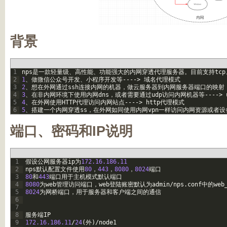
背景
1
nps
是一款轻量级、高性能、功能强大的内网穿透代理服务器。目前支持
tcp
2
1
、做微信公众号开发、小程序开发等
--
--
>
域名代理模式
3
2
、想在外网通过
ssh
连接内网的机器，做云服务器到内网服务器端口的映射
4
3
、在非内网环境下使用内网
dns
，或者需要通过
udp
访问内网机器等
--
--
>
5
4
、在外网使用
HTTP
代理访问内网站点
--
--
>
http
代理模式
6
5
、搭建一个内网穿透
ss
，在外网如同使用内网
vpn
一样访问内网资源或者设
端口、密码和IP说明
1
假设公网服务器
ip
为
172.16.186.11
2
nps
默认配置文件使用
80
，
443
，
8080
，
8024
端口
3
80
和
443
端口用于主机模式默认端口
4
8080
为
web
管理访问端口，
web
登陆账密默认为
admin
/
nps
.
conf
中的
web
5
8024
为网桥端口，用于服务器和客户端之间的通信
6
7
8
服务端
IP
9
172.16.186.11
/
24
(
外
)
/
node1