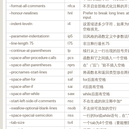
–format-all-comments
nfca
不开启全部格式化注释的开
–honour-newlines
hnl
Prefer to break long lines at
input.
–indent-leveln
i4
设置缩进多少字符，如果为t
空格填充。
–parameter-indentationn
ip5
旧风格的函数定义中参数说
–line-length 75
l75
非注释行最长75
–continue-at-parentheses
lp
续行从上一行出现的括号开
–space-after-procedure-calls
pcs
函数和”(“之间插入一个空格
–space-after-parentheses
nprs
在”（”后”）”前不插入空格
–procnames-start-lines
psl
将函数名和返回类型放在两
–space-after-for
saf
for后面有空格
–space-after-if
sai
if后面有空格
–space-after-while
saw
while后面有空格
–start-left-side-of-comments
nsc
不在生成的块注释中加*
–swallow-optional-blank-lines
nsob
不去掉可添加的空行
–space-special-semicolon
nss
一行的for或while语句，在”
–tab-size
ts4
一个tab为4个空格（要能整除”