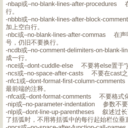
-nbap或–no-blank-lines-after-proc
行。
-nbbb或–no-blank-lines-after-block
加上空白行。
-nbc或–no-blank-lines-after-com
号，仍旧不要换行。
-ncdb或–no-comment-delimiters-on-bl
成一行。
-nce或–dont-cuddle-else 不要将else置于
-ncs或–no-space-after-casts 不要在c
-nfc1或–dont-format-first-column-c
最前端的注释。
-nfca或–dont-format-comments 不
-nip或–no-parameter-indentation 参
-nlp或–dont-line-up-parenthese
了括弧时，不用将括弧中的每行起始栏位垂
-npcs或–no-space-after-function-ca