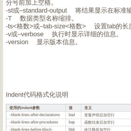
分号前加上空格。
-st或–standard-output 将结果显示在
-T 数据类型名称缩排。
-ts<格数>或–tab-size<格数> 设置tab的
-v或–verbose 执行时显示详细的信息。
-version 显示版本信息。
Indent代码格式化说明
使用的indent参数
值
含义
–blank-lines-after-declarations
bad
变量声明后加空行
–blank-lines-after-procedures
bap
函数结束后加空行
–blank-lines-before-block-
bbb
块注释前加空行