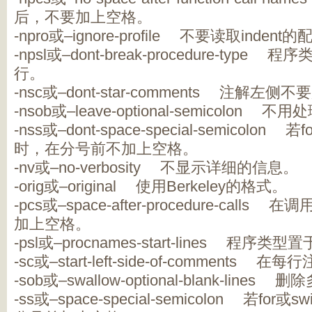
后，不要加上空格。
-npro或–ignore-profile 不要读取indent的
-npsl或–dont-break-procedure-ty
行。
-nsc或–dont-star-comments 注解左侧
-nsob或–leave-optional-semicolo
-nss或–dont-space-special-semicolon
时，在分号前不加上空格。
-nv或–no-verbosity 不显示详细的信息。
-orig或–original 使用Berkeley的格式。
-pcs或–space-after-procedure-call
加上空格。
-psl或–procnames-start-lines 
-sc或–start-left-side-of-comments
-sob或–swallow-optional-blank-lin
-ss或–space-special-semicolon 若f