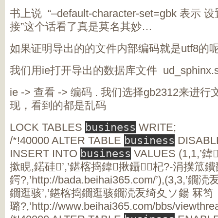
书上说 “–default-character-set=gb
接”这个话看了真是莫名其妙…
如果证明导出的的文件内部编码就是utf8的
我们用ie打开导出的数据库文件 ud_sphinx.s
ie -> 查看 -> 编码 . 我们选择gb2312
现，看到的都是乱码
LOCK TABLES
business
WRITE;
/*!40000 ALTER TABLE
business
DISABLE
INSERT INTO
business
VALUES (1,1,
撳睍,鍩硅’,’鍖楁捣鍏揪鑷杞?-涓撲
鍔?,’http://bada.beihai365.com/’),(3
鐗逛骇’,’鍖楁捣鐗逛骇鐗涜叐绮夊ソ鍚 冧笉
璐?,’http://www.beihai365.com/bbs/viewthre