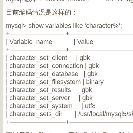
目前编码情况是这样的：
mysql> show variables like ‘character%’;
+————————–+——————————
| Variable_name | Va
+————————–+——————————
| character_set_client | 
| character_set_connection
| character_set_database 
| character_set_filesystem | 
| character_set_results |
| character_set_server |
| character_set_system | 
| character_sets_dir | /usr/local/mysql5/sh
+————————–+——————————