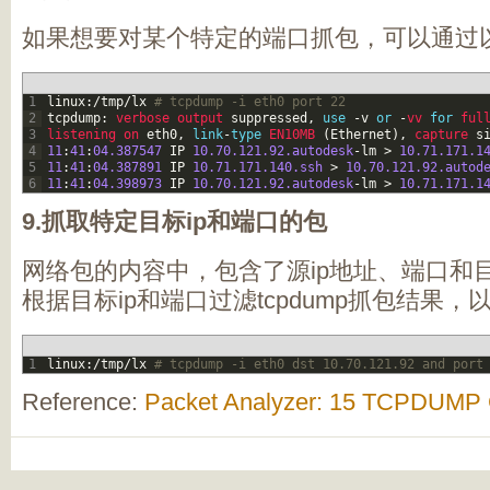
如果想要对某个特定的端口抓包，可以通过
1
linux
:
/
tmp
/
lx
# tcpdump -i eth0 port 22
2
tcpdump
:
verbose 
output 
suppressed
,
use
-
v
or
-
vv 
for
ful
3
listening 
on 
eth0
,
link
-
type
EN10MB
(
Ethernet
)
,
capture 
s
4
11
:
41
:
04.387547
IP
10.70.121.92.autodesk
-
lm
>
10.71.171.1
5
11
:
41
:
04.387891
IP
10.71.171.140.ssh
>
10.70.121.92.autod
6
11
:
41
:
04.398973
IP
10.70.121.92.autodesk
-
lm
>
10.71.171.1
9.抓取特定目标ip和端口的包
网络包的内容中，包含了源ip地址、端口和目
根据目标ip和端口过滤tcpdump抓包结果
1
linux
:
/
tmp
/
lx
# tcpdump -i eth0 dst 10.70.121.92 and port
Reference:
Packet Analyzer: 15 TCPDUM