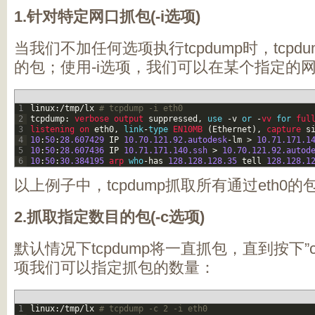
1.针对特定网口抓包(-i选项)
当我们不加任何选项执行tcpdump时，tcp
的包；使用-i选项，我们可以在某个指定的
1
linux
:
/
tmp
/
lx
# tcpdump -i eth0
2
tcpdump
:
verbose 
output 
suppressed
,
use
-
v
or
-
vv 
for
ful
3
listening 
on 
eth0
,
link
-
type
EN10MB
(
Ethernet
)
,
capture 
s
4
10
:
50
:
28.607429
IP
10.70.121.92.autodesk
-
lm
>
10.71.171.1
5
10
:
50
:
28.607436
IP
10.71.171.140.ssh
>
10.70.121.92.autod
6
10
:
50
:
30.384195
arp 
who
-
has
128.128.128.35
tell
128.128.1
以上例子中，tcpdump抓取所有通过eth0的
2.抓取指定数目的包(-c选项)
默认情况下tcpdump将一直抓包，直到按下”ct
项我们可以指定抓包的数量：
1
linux
:
/
tmp
/
lx
# tcpdump -c 2 -i eth0