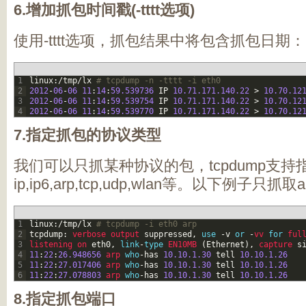
6.增加抓包时间戳(-tttt选项)
使用-tttt选项，抓包结果中将包含抓包日期：
1
linux
:
/
tmp
/
lx
# tcpdump -n -tttt -i eth0
2
2012
-
06
-
06
11
:
14
:
59.539736
IP
10.71.171.140.22
>
10.70.12
3
2012
-
06
-
06
11
:
14
:
59.539754
IP
10.71.171.140.22
>
10.70.12
4
2012
-
06
-
06
11
:
14
:
59.539770
IP
10.71.171.140.22
>
10.70.12
7.指定抓包的协议类型
我们可以只抓某种协议的包，tcpdump支
ip,ip6,arp,tcp,udp,wlan等。以下例子只
1
linux
:
/
tmp
/
lx
# tcpdump -i eth0 arp
2
tcpdump
:
verbose 
output 
suppressed
,
use
-
v
or
-
vv 
for
ful
3
listening 
on 
eth0
,
link
-
type
EN10MB
(
Ethernet
)
,
capture 
s
4
11
:
22
:
26.948656
arp 
who
-
has
10.10.1.30
tell
10.10.1.26
5
11
:
22
:
27.017406
arp 
who
-
has
10.10.1.30
tell
10.10.1.26
6
11
:
22
:
27.078803
arp 
who
-
has
10.10.1.30
tell
10.10.1.26
8.指定抓包端口