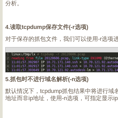
分析。
4.读取tcpdump保存文件(-r选项)
对于保存的抓包文件，我们可以使用-r选项
1
linux
:
/
tmp
/
lx
# tcpdump -r 20120606.pcap
2
reading 
from 
file
20120606.pcap
,
link
-
type
EN10MB
(
Ethern
3
11
:
01
:
57.392907
IP
10.71.171.140.ssh
>
10.70.121.92.autod
4
11
:
01
:
57.392917
IP
10.71.171.140.ssh
>
10.70.121.92.autod
5
11
:
01
:
57.393649
IP
10.70.121.92.autodesk
-
lm
>
10.71.171.1
5.抓包时不进行域名解析(-n选项)
默认情况下，tcpdump抓包结果中将进行
地址而非ip地址，使用-n选项，可指定显示i