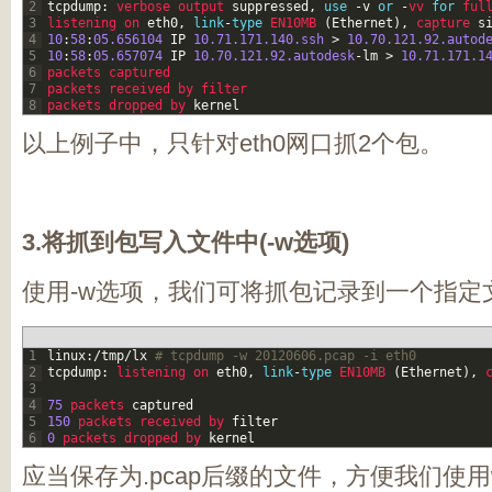
2
tcpdump
:
verbose 
output 
suppressed
,
use
-
v
or
-
vv 
for
ful
3
listening 
on 
eth0
,
link
-
type
EN10MB
(
Ethernet
)
,
capture 
s
4
10
:
58
:
05.656104
IP
10.71.171.140.ssh
>
10.70.121.92.autod
5
10
:
58
:
05.657074
IP
10.70.121.92.autodesk
-
lm
>
10.71.171.1
6
packets 
captured
7
packets 
received 
by 
filter
8
packets 
dropped 
by 
kernel
以上例子中，只针对eth0网口抓2个包。
3.将抓到包写入文件中(-w选项)
使用-w选项，我们可将抓包记录到一个指定
1
linux
:
/
tmp
/
lx
# tcpdump -w 20120606.pcap -i eth0
2
tcpdump
:
listening 
on 
eth0
,
link
-
type
EN10MB
(
Ethernet
)
,
3
4
75
packets 
captured
5
150
packets 
received 
by 
filter
6
0
packets 
dropped 
by 
kernel
应当保存为.pcap后缀的文件，方便我们使用wi