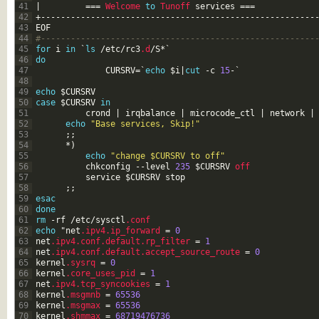
41
|
===
Welcome 
to
Tunoff 
services
===
42
+
--
--
--
--
--
--
--
--
--
--
--
--
--
--
--
--
--
--
--
--
--
--
--
--
--
--
--
-
43
EOF
44
#-------------------------------------------------------
45
for
i
in
`
ls
/
etc
/
rc3
.d
/
S
*
`
46
do
47
CURSRV
=
`
echo
$i
|
cut
-
c
15
-
`
48
49
echo
$CURSRV
50
case
$CURSRV
in
51
crond
|
irqbalance
|
microcode_ctl
|
network
|
52
echo
"Base services, Skip!"
53
;
;
54
*
)
55
echo
"change $CURSRV to off"
56
chkconfig
--
level
235
$CURSRV
off 
57
service
$CURSRV
stop
58
;
;
59
esac
60
done
61
rm
-
rf
/
etc
/
sysctl
.conf
62
echo
"
net
.ipv4
.ip_forward
=
0
63
net
.ipv4
.conf
.default
.rp_filter
=
1
64
net
.ipv4
.conf
.default
.accept_source_route
=
0
65
kernel
.sysrq
=
0
66
kernel
.core_uses_pid
=
1
67
net
.ipv4
.tcp_syncookies
=
1
68
kernel
.msgmnb
=
65536
69
kernel
.msgmax
=
65536
70
kernel
.shmmax
=
68719476736