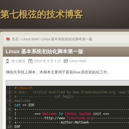
第七根弦的技术博客
首页
›
Linux shell
› Linux 基本系统初始化脚本第一版
Linux 基本系统初始化脚本第一版
第七根弦
2014 年 9 月 1 日
Linux shell
继续共享线上脚本，本脚本主要用于新装linux系统初始化工作。
1
#!/bin/sh 
2
# desc:  coralzd modified by www.freebsdsystem.org  www.
3
#-------------------cut begin---------------------------
4
#welcome 
5
cat
<<
EOF
6
+
--
--
--
--
--
--
--
--
--
--
--
--
--
--
--
--
--
--
--
--
--
--
--
--
--
--
--
-
7
|
===
Welcome 
to
Centos 
System 
init
===
8
+
--
--
--
--
--
--
--
http
:
/
/
www
.linuxtone
.org
--
--
--
--
--
--
--
--
-
9
+
--
--
--
--
--
--
--
--
--
--
--
Author
:
NetSeek
--
--
--
--
--
--
--
--
--
-
10
EOF