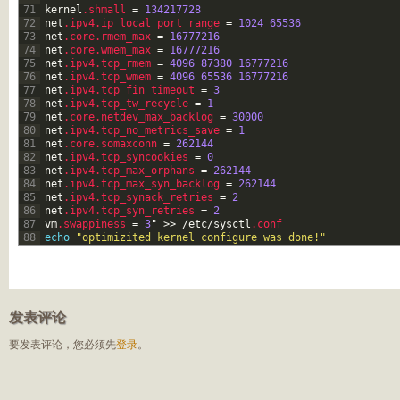
71
kernel
.shmall
=
134217728
72
net
.ipv4
.ip_local_port_range
=
1024
65536
73
net
.core
.rmem_max
=
16777216
74
net
.core
.wmem_max
=
16777216
75
net
.ipv4
.tcp_rmem
=
4096
87380
16777216
76
net
.ipv4
.tcp_wmem
=
4096
65536
16777216
77
net
.ipv4
.tcp_fin_timeout
=
3
78
net
.ipv4
.tcp_tw_recycle
=
1
79
net
.core
.netdev_max_backlog
=
30000
80
net
.ipv4
.tcp_no_metrics_save
=
1
81
net
.core
.somaxconn
=
262144
82
net
.ipv4
.tcp_syncookies
=
0
83
net
.ipv4
.tcp_max_orphans
=
262144
84
net
.ipv4
.tcp_max_syn_backlog
=
262144
85
net
.ipv4
.tcp_synack_retries
=
2
86
net
.ipv4
.tcp_syn_retries
=
2
87
vm
.swappiness
=
3
"
>>
/
etc
/
sysctl
.conf
88
echo
"optimizited kernel configure was done!"
发表评论
要发表评论，您必须先
登录
。