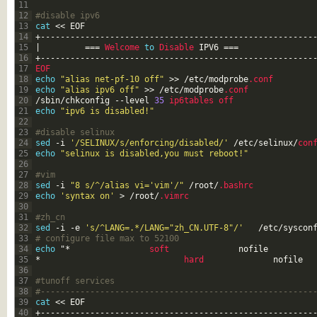
11
12
#disable ipv6 
13
cat
<<
EOF
14
+
--
--
--
--
--
--
--
--
--
--
--
--
--
--
--
--
--
--
--
--
--
--
--
--
--
--
--
-
15
|
===
Welcome 
to
Disable 
IPV6
===
16
+
--
--
--
--
--
--
--
--
--
--
--
--
--
--
--
--
--
--
--
--
--
--
--
--
--
--
--
-
17
EOF 
18
echo
"alias net-pf-10 off"
>>
/
etc
/
modprobe
.conf
19
echo
"alias ipv6 off"
>>
/
etc
/
modprobe
.conf
20
/
sbin
/
chkconfig
--
level
35
ip6tables 
off 
21
echo
"ipv6 is disabled!"
22
23
#disable selinux 
24
sed
-
i
'/SELINUX/s/enforcing/disabled/'
/
etc
/
selinux
/
con
25
echo
"selinux is disabled,you must reboot!"
26
27
#vim 
28
sed
-
i
"8 s/^/alias vi='vim'/"
/
root
/
.bashrc
29
echo
'syntax on'
>
/
root
/
.vimrc
30
31
#zh_cn 
32
sed
-
i
-
e
's/^LANG=.*/LANG="zh_CN.UTF-8"/'
/
etc
/
syscon
33
# configure file max to 52100 
34
echo
"
*
soft              
nofile
35
*
hard              
nofile
36
37
#tunoff services 
38
#-------------------------------------------------------
39
cat
<<
EOF
40
+
--
--
--
--
--
--
--
--
--
--
--
--
--
--
--
--
--
--
--
--
--
--
--
--
--
--
--
-