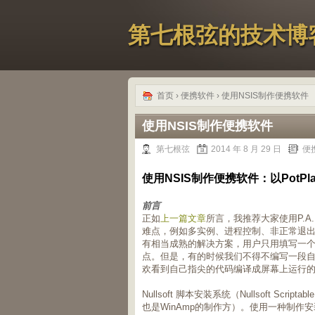
第七根弦的技术博
首页
›
便携软件
› 使用NSIS制作便携软件
使用NSIS制作便携软件
第七根弦
2014 年 8 月 29 日
便
使用NSIS制作便携软件：以PotPlaye
前言
正如
上一篇文章
所言，我推荐大家使用P.
难点，例如多实例、进程控制、非正常退出
有相当成熟的解决方案，用户只用填写一个
点。但是，有的时候我们不得不编写一段自定义
欢看到自己指尖的代码编译成屏幕上运行的程
Nullsoft 脚本安装系统（Nullsoft Scrip
也是WinAmp的制作方）。使用一种制作安装