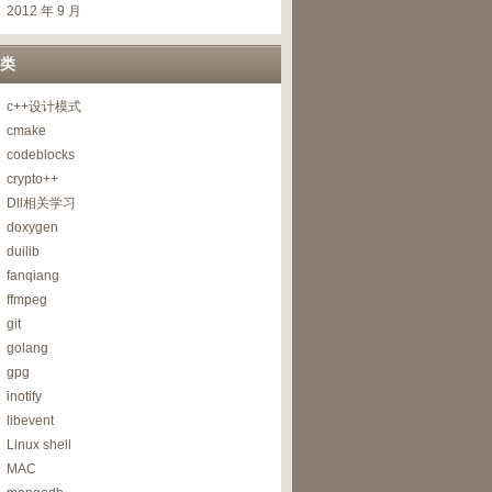
2012 年 9 月
类
c++设计模式
cmake
codeblocks
crypto++
Dll相关学习
doxygen
duilib
fanqiang
ffmpeg
git
golang
gpg
inotify
libevent
Linux shell
MAC