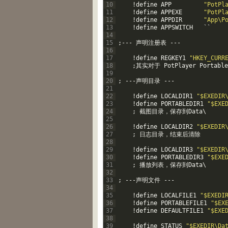
10
!
define
APP
"PotPl
11
!
define
APPEXE
"PotPl
12
!
define
APPDIR
"App\P
13
!
define
APPSWITCH
`
`
14
15
;
--
-
声明注册表
--
-
16
17
!
define
REGKEY1
"HKEY_CURR
18
;
其实对于
PotPlayer
Portable
19
20
;
--
-
声明目录
--
-
21
22
!
define
LOCALDIR1
"$EXEDIR
23
!
define
PORTABLEDIR1
"$EXE
24
;
截图目录，保存到Data
\
25
26
!
define
LOCALDIR2
"$EXEDIR
27
;
日志目录，结束后清除
28
29
!
define
LOCALDIR3
"$EXEDIR
30
!
define
PORTABLEDIR3
"$EXE
31
;
播放列表，保存到Data
\
32
33
;
--
-
声明文件
--
-
34
35
!
define
LOCALFILE1
"$EXEDI
36
!
define
PORTABLEFILE1
"$EX
37
!
define
DEFAULTFILE1
"$EXE
38
39
!
define
STATUS
"$EXEDIR\Da