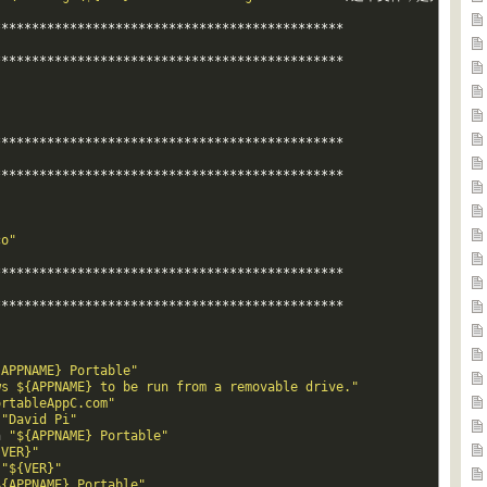
*
*
*
*
*
*
*
*
*
*
*
*
*
*
*
*
*
*
*
*
*
*
*
*
*
*
*
*
*
*
*
*
*
*
*
*
*
*
*
*
*
*
*
*
*
*
*
*
*
*
*
*
*
*
*
*
*
*
*
*
*
*
*
*
*
*
*
*
*
*
*
*
*
*
*
*
*
*
*
*
*
*
*
*
*
*
*
*
*
*
*
*
*
*
*
*
*
*
*
*
*
*
*
*
*
*
*
*
*
*
*
*
*
*
*
*
*
*
*
*
*
*
*
*
*
*
*
*
*
*
*
*
*
*
*
*
*
*
*
*
*
*
*
*
*
*
*
*
*
*
*
*
*
*
*
*
*
*
*
*
*
*
*
*
*
*
*
*
*
*
*
*
*
*
*
*
*
*
*
*
*
*
*
*
"
co"
*
*
*
*
*
*
*
*
*
*
*
*
*
*
*
*
*
*
*
*
*
*
*
*
*
*
*
*
*
*
*
*
*
*
*
*
*
*
*
*
*
*
*
*
*
*
*
*
*
*
*
*
*
*
*
*
*
*
*
*
*
*
*
*
*
*
*
*
*
*
*
*
*
*
*
*
*
*
*
*
*
*
*
*
*
*
*
*
*
*
*
*
{APPNAME} Portable"
ws ${APPNAME} to be run from a removable drive."
ortableAppC.com"
"David Pi"
n
"${APPNAME} Portable"
{VER}"
"${VER}"
${APPNAME} Portable"