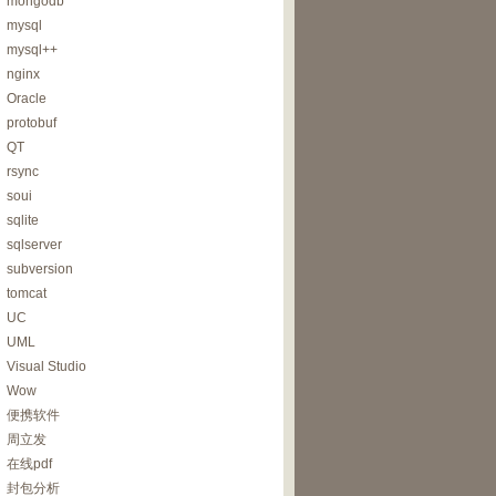
mongodb
le。
$
\
n错误：找不到
$
EXEDIR
\
$
{
APPDIR
}
\
$
{
APPEXE
}
。
`
mysql
mysql++
nginx
Oracle
protobuf
QT
闭${APPNAME}！"
rsync
soui
sqlite
sqlserver
在将执行恢复并重新启动。
`
subversion
tomcat
UC
UML
Visual Studio
Wow
便携软件
周立发
在线pdf
封包分析