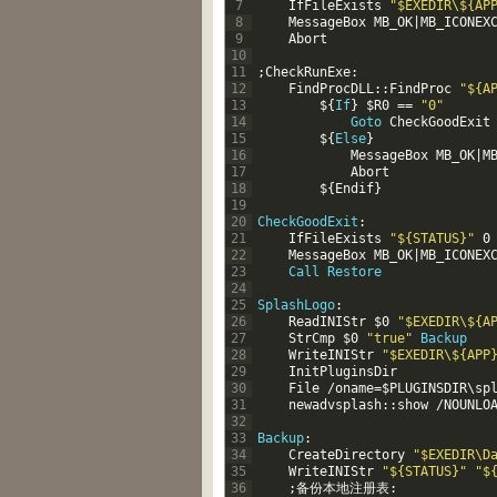
7
IfFileExists
"$EXEDIR\${AP
8
MessageBox
MB
_
OK
|
MB
_
ICONEX
9
Abort
10
11
;
CheckRunExe
:
12
FindProcDLL
::
FindProc
"${A
13
$
{
If
}
$
R0
==
"0"
14
Goto
CheckGoodExit
15
$
{
Else
}
16
MessageBox
MB
_
OK
|
M
17
Abort
18
$
{
Endif
}
19
20
CheckGoodExit
:
21
IfFileExists
"${STATUS}"
0
22
MessageBox
MB
_
OK
|
MB
_
ICONEX
23
Call
Restore
24
25
SplashLogo
:
26
ReadINIStr
$
0
"$EXEDIR\${A
27
StrCmp
$
0
"true"
Backup
28
WriteINIStr
"$EXEDIR\${APP
29
InitPluginsDir
30
File
/
oname
=
$
PLUGINSDIR
\
sp
31
newadvsplash
::
show
/
NOUNLO
32
33
Backup
:
34
CreateDirectory
"$EXEDIR\D
35
WriteINIStr
"${STATUS}"
"$
36
;
备份本地注册表
: