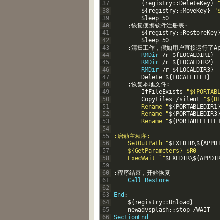
37
{
registry
::
DeleteKey
}
38
$
{
registry
::
MoveKey
}
"
39
Sleep
50
40
;
恢复便携软件注册表
:
41
$
{
registry
::
RestoreKey
42
Sleep
50
43
;
清扫工作，假如用户直接运行了Ap
44
RMDir
/
r
$
{
LOCALDIR1
}
45
RMDir
/
r
$
{
LOCALDIR2
}
46
RMDir
/
r
$
{
LOCALDIR3
}
47
Delete
$
{
LOCALFILE1
}
48
;
恢复本地文件
:
49
IfFileExists
"${PORTAB
50
CopyFiles
/
silent
"${D
51
		Rename "
$
{
PORTABLEDIR1
52
		Rename "
$
{
PORTABLEDIR3
53
		Rename "
$
{
PORTABLEFILE
54
55
;启动主程序:
56
	SetOutPath "
$
EXEDIR
\
$
{
APPD
57
	${GetParameters} $R0
58
	ExecWait `"
$
EXEDIR
\
$
{
APPDI
59
60
;
程序结束，开始恢复
61
Call
Restore
62
63
End
:
64
$
{
registry
::
Unload
}
65
newadvsplash
::
stop
/
WAIT
66
SectionEnd