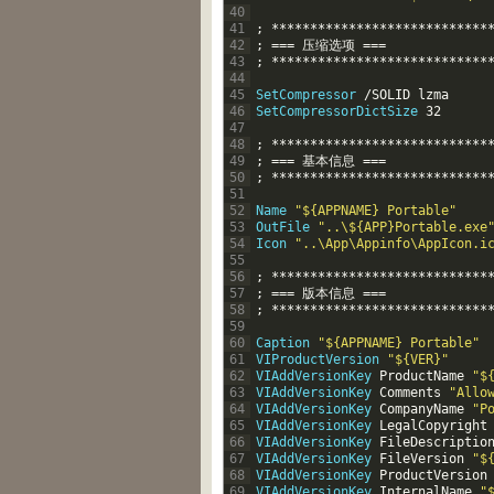
40
41
;
*
*
*
*
*
*
*
*
*
*
*
*
*
*
*
*
*
*
*
*
*
*
*
*
*
*
*
*
42
;
===
压缩选项
===
43
;
*
*
*
*
*
*
*
*
*
*
*
*
*
*
*
*
*
*
*
*
*
*
*
*
*
*
*
*
44
45
SetCompressor
/
SOLID
lzma
46
SetCompressorDictSize
32
47
48
;
*
*
*
*
*
*
*
*
*
*
*
*
*
*
*
*
*
*
*
*
*
*
*
*
*
*
*
*
49
;
===
基本信息
===
50
;
*
*
*
*
*
*
*
*
*
*
*
*
*
*
*
*
*
*
*
*
*
*
*
*
*
*
*
*
51
52
Name
"${APPNAME} Portable"
53
OutFile
"..\${APP}Portable.exe
54
Icon
"..\App\Appinfo\AppIcon.i
55
56
;
*
*
*
*
*
*
*
*
*
*
*
*
*
*
*
*
*
*
*
*
*
*
*
*
*
*
*
*
57
;
===
版本信息
===
58
;
*
*
*
*
*
*
*
*
*
*
*
*
*
*
*
*
*
*
*
*
*
*
*
*
*
*
*
*
59
60
Caption
"${APPNAME} Portable"
61
VIProductVersion
"${VER}"
62
VIAddVersionKey
ProductName
"$
63
VIAddVersionKey
Comments
"Allo
64
VIAddVersionKey
CompanyName
"P
65
VIAddVersionKey
LegalCopyright
66
VIAddVersionKey
FileDescriptio
67
VIAddVersionKey
FileVersion
"$
68
VIAddVersionKey
ProductVersion
69
VIAddVersionKey
InternalName
"