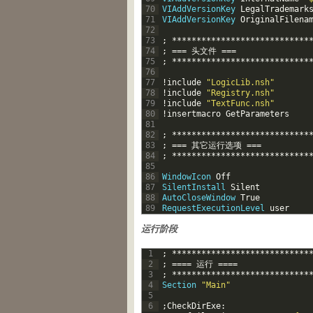
70
VIAddVersionKey
LegalTrademark
71
VIAddVersionKey
OriginalFilena
72
73
;
*
*
*
*
*
*
*
*
*
*
*
*
*
*
*
*
*
*
*
*
*
*
*
*
*
*
*
*
74
;
===
头文件
===
75
;
*
*
*
*
*
*
*
*
*
*
*
*
*
*
*
*
*
*
*
*
*
*
*
*
*
*
*
*
76
77
!
include
"LogicLib.nsh"
78
!
include
"Registry.nsh"
79
!
include
"TextFunc.nsh"
80
!
insertmacro
GetParameters
81
82
;
*
*
*
*
*
*
*
*
*
*
*
*
*
*
*
*
*
*
*
*
*
*
*
*
*
*
*
*
83
;
===
其它运行选项
===
84
;
*
*
*
*
*
*
*
*
*
*
*
*
*
*
*
*
*
*
*
*
*
*
*
*
*
*
*
*
85
86
WindowIcon
Off
87
SilentInstall
Silent
88
AutoCloseWindow
True
89
RequestExecutionLevel
user
运行阶段
1
;
*
*
*
*
*
*
*
*
*
*
*
*
*
*
*
*
*
*
*
*
*
*
*
*
*
*
*
*
2
;
===
=
运行
===
=
3
;
*
*
*
*
*
*
*
*
*
*
*
*
*
*
*
*
*
*
*
*
*
*
*
*
*
*
*
*
4
Section
"Main"
5
6
;
CheckDirExe
: