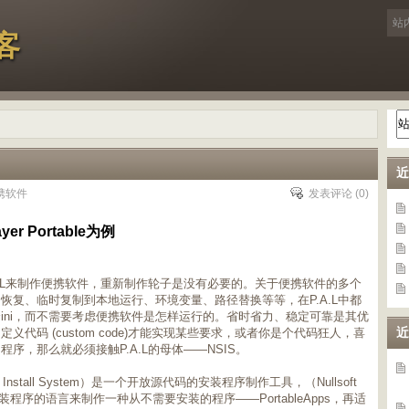
客
近
携软件
发表评论
(0)
r Portable为例
A.L来制作便携软件，重新制作轮子是没有必要的。关于便携软件的多个
恢复、临时复制到本地运行、环境变量、路径替换等等，在P.A.L中都
ini，而不需要考虑便携软件是怎样运行的。省时省力、稳定可靠是其优
近
代码 (custom code)才能实现某些要求，或者你是个代码狂人，喜
序，那么就必须接触P.A.L的母体——NSIS。
table Install System）是一个开放源代码的安装程序制作工具，（Nullsoft
程序的语言来制作一种从不需要安装的程序——PortableApps，再适