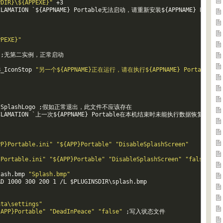
PDIR}\${APPEXE}"
+
3
CLAMATION
`
$
{
APPNAME
}
Portable无法启动，请重新安装
$
{
APPNAME
}
Portab
PPEXE}"
;
无第二实例，正常启动
B
_
IconStop
"另一个${APPNAME}正在运行，请在执行${APPNAME} Portable前关
SplashLogo
;
假如正常退出，此文件不应该存在
CLAMATION
`
上一次
$
{
APPNAME
}
Portable在本机结束时未能执行数据恢复，现
PP}Portable.ini"
"${APP}Portable"
"DisableSplashScreen"
}Portable.ini"
"${APP}Portable"
"DisableSplashScreen"
"false"
lash
.
bmp
"Splash.bmp"
AD
1000
300
200
1
/
L
$
PLUGINSDIR
\
splash
.
bmp
ata\settings"
{APP}Portable"
"DeadInPeace"
"false"
;
写入状态文件