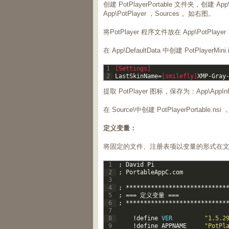
创建 PotPlayerPortable 文件夹，创建 App\A
App\PotPlayer ，Sources 。如右图。
将PotPlayer 程序文件放在 App\PotPlay
在 App\DefaultData 中创建 PotPlayerMin
1
[Settings]
2
LastSkinName
=
[smilefly]
XMP
-
Gray
提取 PotPlayer 图标，保存为：App\AppInfo\
在 Source\中创建 PotPlayerPorta
定义变量：
将固定的文件、注册表项以变量的形式在
1
;
David
Pi
2
;
PortableAppC
.
com
3
4
;
*
*
*
*
*
*
*
*
*
*
*
*
*
*
*
*
*
*
*
*
*
*
*
*
*
*
*
*
5
;
===
定义变量
===
6
;
*
*
*
*
*
*
*
*
*
*
*
*
*
*
*
*
*
*
*
*
*
*
*
*
*
*
*
*
7
8
!
define
VER
"1.5.2
9
!
define
APPNAME
"PotPl