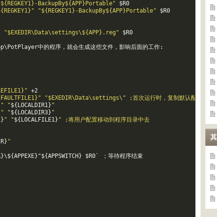
"${REGKEY1}-BackupBy${APP}Portable"
$
R0
${REGKEY1}"
"${REGKEY1}-BackupBy${APP}Portable"
$
R0
}
"$EXEDIR\Data\settings\${APP}.reg"
$
R0
p
\
PotPlayer中的程序，就会生成这些文件，影响后面的工作
:
LEFILE1}"
+
2
EFAULTFILE1}"
"$EXEDIR\Data\settings\" ;首次运行时，复制默认配置
}
" "
$
{
LOCALDIR1
}
"
}
" "
$
{
LOCALDIR3
}
"
1
}
" "
$
{
LOCALFILE1
}
" ;将用户配置移动到程序目录中去
其
IR
}
"
R
}
\
$
{
APPEXE
}
"
$
{
APPSWITCH
}
$
R0
`
；等待程序结束