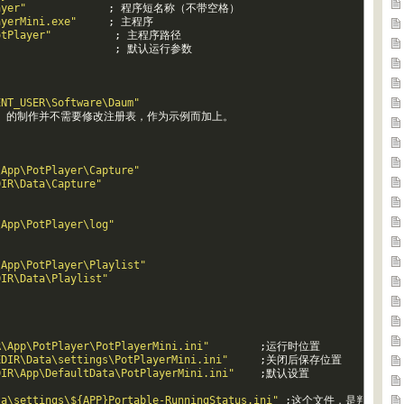
ayer"
;
程序短名称（不带空格）
ayerMini.exe"
;
主程序
otPlayer"
;
主程序路径
;
默认运行参数
ENT_USER\Software\Daum"
的制作并不需要修改注册表，作为示例而加上。
\App\PotPlayer\Capture"
DIR\Data\Capture"
\App\PotPlayer\log"
\App\PotPlayer\Playlist"
DIR\Data\Playlist"
R\App\PotPlayer\PotPlayerMini.ini"
;
运行时位置
EDIR\Data\settings\PotPlayerMini.ini"
;
关闭后保存位置
DIR\App\DefaultData\PotPlayerMini.ini"
;
默认设置
ta\settings\${APP}Portable-RunningStatus.ini"
;
这个文件，是判断便携