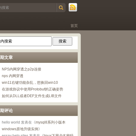
首页
期文章
NPS内网穿透之p2p连接
nps 内网穿透
win11右键功能杂乱，想换回win10
在游戏协议中使用Protobuf的正确姿势
如何从DLL或者DEF文件生成LIB文件
期评论
hello world
发表在《
mysql8系列小版本
windows原地升级实例
》
essay help sites
发表在《
linux下用户名密码