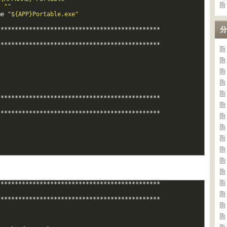
s
""
me
"${APP}Portable.exe"
分
*
*
*
*
*
*
*
*
*
*
*
*
*
*
*
*
*
*
*
*
*
*
*
*
*
*
*
*
*
*
*
*
*
*
*
*
*
*
*
*
*
*
*
*
*
*
*
*
*
*
*
*
*
*
*
*
*
*
*
*
*
*
*
*
*
*
*
*
*
*
*
*
*
*
*
*
*
*
*
*
*
*
*
*
*
*
*
*
*
*
*
*
*
*
*
*
*
*
*
*
*
*
*
*
*
*
*
*
*
*
*
*
*
*
*
*
*
*
*
*
*
*
*
*
*
*
*
*
*
*
*
*
*
*
*
*
*
*
*
*
*
*
*
*
*
*
*
*
*
*
*
*
*
*
*
*
*
*
*
*
*
*
*
*
*
*
*
*
*
*
*
*
*
*
*
*
*
*
*
*
*
*
*
*
*
*
*
*
*
*
*
*
*
*
*
*
*
*
*
*
*
*
*
*
*
*
*
*
*
*
*
*
*
*
*
*
*
*
*
*
*
*
*
*
*
*
*
*
*
*
*
*
*
*
*
*
*
*
*
*
*
*
*
*
*
*
*
*
*
*
*
*
*
*
*
*
*
*
*
*
*
*
*
*
*
*
*
*
*
*
*
*
*
*
*
*