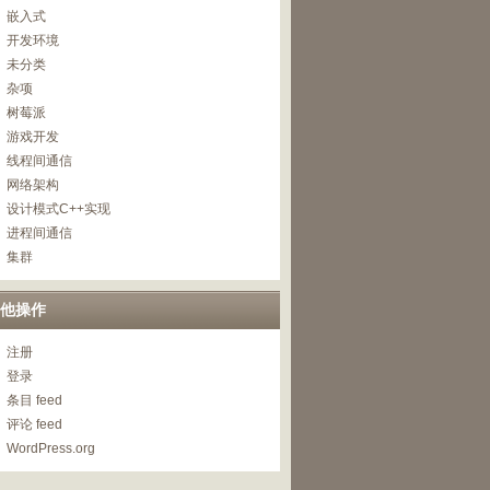
嵌入式
开发环境
未分类
杂项
树莓派
游戏开发
线程间通信
网络架构
设计模式C++实现
进程间通信
集群
他操作
注册
登录
条目 feed
评论 feed
WordPress.org