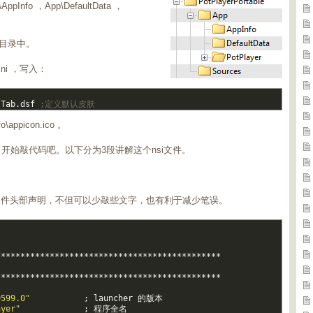
ppInfo ，App\DefaultData ，
er 目录中。
i.ini ，写入：
-
Tab
.
dsf
;定义默认皮肤
appicon.ico 。
ble.nsi ，开始敲代码吧。以下分为3段讲解这个nsi文件。
文件头部声明，不但可以少敲些文字，也有利于减少笔误。
*
*
*
*
*
*
*
*
*
*
*
*
*
*
*
*
*
*
*
*
*
*
*
*
*
*
*
*
*
*
*
*
*
*
*
*
*
*
*
*
*
*
*
*
*
*
*
*
*
*
*
*
*
*
*
*
*
*
*
*
*
*
*
*
*
*
*
*
*
*
*
*
*
*
*
*
*
*
*
*
*
*
*
*
*
*
*
*
*
*
*
*
9599.0"
;
launcher
的版本
ayer"
;
程序全名