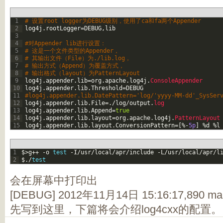
1
# 设置root logger为DEBUG级别，使用了ca和fa两个Appender  
2
log4j
.
rootLogger
=
DEBUG
,
lib
3
4
#对Appender lib进行设置：  
5
# 这是一个文件类型的Appender，  
6
# 其输出文件（File）为./lib.log，  
7
# 输出方式（Append）为覆盖方式，  
8
# 输出格式（layout）为PatternLayout  
9
log4j
.
appender
.
lib
=
org
.
apache
.
log4j
.
ConsoleAppender  
10
log4j
.
appender
.
lib
.
Threshold
=
DEBUG
11
#log4j.appender.lib.DatePattern='log/'yyyy-MM-dd'_SysSer
12
log4j
.
appender
.
lib
.
File
=
.
/
log
/
output
.
log  
13
log4j
.
appender
.
lib
.
Append
=
true
14
log4j
.
appender
.
lib
.
layout
=
org
.
apache
.
log4j
.
PatternLayout
15
log4j
.
appender
.
lib
.
layout
.
ConversionPattern
=
[
%
-
5p
]
%
d
%
l
1
$
>
g
++
-
o
test
-
I
/
usr
/
local
/
apr
/
include
-
L
/
usr
/
local
/
apr
/
l
2
$
.
/
test
会在屏幕中打印出
[DEBUG] 2012年11月14日 15:16:17,890 main.
先写到这里，下篇将会介绍log4cxx的配置。