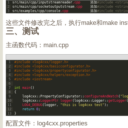
1
src
/
main
/
cpp
/
inputstreamreader
.cpp
添加
#include <strin
2
src
/
main
/
cpp
/
socketoutputstream
.cpp
添加
#include <strin
3
src
/
examples
/
cpp
/
console
.cpp
添加
#include <stri
这些文件修改完之后，执行make和make ins
三、测试
主函数代码：main.cpp
1
#include <log4cxx/logger.h>  
2
#include <log4cxx/basicconfigurator.h>  
3
#include <log4cxx/propertyconfigurator.h>  
4
#include <log4cxx/helpers/exception.h>  
5
#include <iostream>
6
7
int
main
(
)
8
{
9
log4cxx
::
PropertyConfigurator
::
configureAndWatch
(
"lo
10
log4cxx
::
LoggerPtr 
logger
(
log4cxx
::
Logger
::
getLogger
11
LOG4_DEBUG
(
logger
,
"this is log4cxx test"
)
;
12
return
0
;
13
}
配置文件：log4cxx.properties