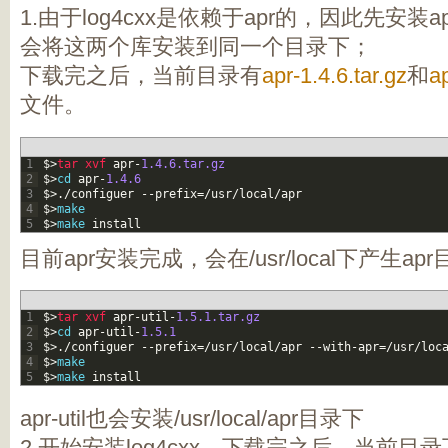
1.由于log4cxx是依赖于apr的，因此先安装apr
会将这两个库安装到同一个目录下；
下载完之后，当前目录有
apr-1.4.6.tar.gz
和
ap
文件。
1
$
>
tar 
xvf 
apr
-
1.4.6.tar.gz
2
$
>
cd
apr
-
1.4.6
3
$
>
.
/
configuer
--
prefix
=
/
usr
/
local
/
apr
4
$
>
make
5
$
>
make
install
目前apr安装完成，会在/usr/local下产生apr
1
$
>
tar 
xvf 
apr
-
util
-
1.5.1.tar.gz
2
$
>
cd
apr
-
util
-
1.5.1
3
$
>
.
/
configuer
--
prefix
=
/
usr
/
local
/
apr
--
with
-
apr
=
/
usr
/
loc
4
$
>
make
5
$
>
make
install
apr-util也会安装/usr/local/apr目录下
2.开始安装log4cxx，下载完之后，当前目