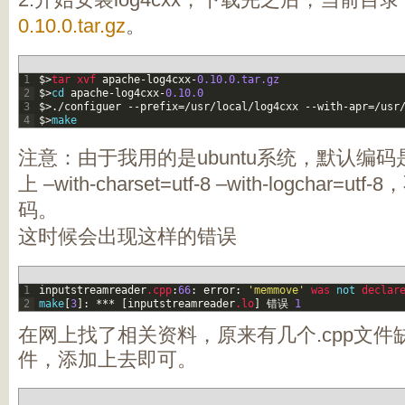
0.10.0.tar.gz
。
1
$
>
tar 
xvf 
apache
-
log4cxx
-
0.10.0.tar.gz
2
$
>
cd
apache
-
log4cxx
-
0.10.0
3
$
>
.
/
configuer
--
prefix
=
/
usr
/
local
/
log4cxx
--
with
-
apr
=
/
usr
4
$
>
make
注意：由于我用的是ubuntu系统，默认编码是
上 –with-charset=utf-8 –with-logcha
码。
这时候会出现这样的错误
1
inputstreamreader
.cpp
:
66
:
error
:
'memmove'
was 
not
declar
2
make
[
3
]
:
*
*
*
[
inputstreamreader
.lo
]
错误
1
在网上找了相关资料，原来有几个.cpp文
件，添加上去即可。