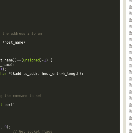
s the address into an  
r
*
host_name
)
st_name
)
)
==
(
unsigned
)
-
1
)
{
t_name
)
;
-
1
)
;
char
*
)
&
addr
.
s_addr
,
host_ent
->
h_length
)
;
ng the command to set  
nt
port
)
M
,
0
)
;
// Get socket flags  