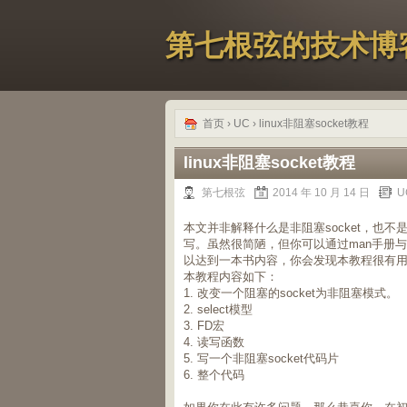
第七根弦的技术博
首页
›
UC
› linux非阻塞socket教程
linux非阻塞socket教程
第七根弦
2014 年 10 月 14 日
U
本文并非解释什么是非阻塞socket，也不是
写。虽然很简陋，但你可以通过man手册
以达到一本书内容，你会发现本教程很有
本教程内容如下：
1. 改变一个阻塞的socket为非阻塞模式。
2. select模型
3. FD宏
4. 读写函数
5. 写一个非阻塞socket代码片
6. 整个代码