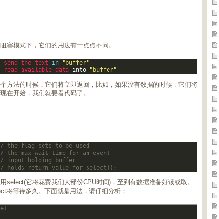
非阻塞模式下，它们的用法有一点点不同。
send 
the 
text 
in
"buffer"
read 
available 
data 
into
"buffer"
这两个方法的时候，它们将立即返回，比如，如果没有数据的时候，它们将
从现在开始，我们就要看代码了。
// the flag sets to be used  
// the max wait time for an event  
// input holding buffer  
// holds return value for select();
elect(它将花费我们大部份CPU时间)，至到有数据准备好读或取。
elect将等待多久。下面就是用法，请仔细分析：
ket  