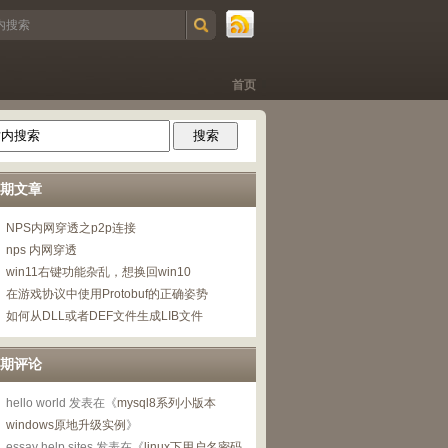
首页
期文章
NPS内网穿透之p2p连接
nps 内网穿透
win11右键功能杂乱，想换回win10
在游戏协议中使用Protobuf的正确姿势
如何从DLL或者DEF文件生成LIB文件
期评论
hello world
发表在《
mysql8系列小版本
windows原地升级实例
》
essay help sites
发表在《
linux下用户名密码