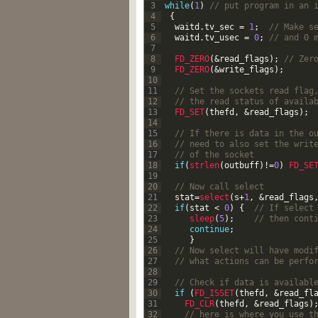
3
while
(
1
)
// put program in an 
4
{
5
waitd
.
tv_sec
=
1
;
// Make s
6
waitd
.
tv_usec
=
0
;
// and 0 
7
8
FD_ZERO
(
&
read_flags
)
;
// Zer
9
FD_ZERO
(
&
write_flags
)
;
10
11
// Set the sockets read flag
12
// the read status of availa
13
FD_SET
(
thefd
,
&
read_flags
)
;
14
15
// If there is data in the o
16
// need to also set the writ
17
// of the socket  
18
if
(
strlen
(
outbuff
)
!=
0
)
FD_SE
19
20
// Now call select  
21
stat
=
select
(
s
+
1
,
&
read_flags
22
if
(
stat
<
0
)
{
// If select
23
sleep
(
5
)
;
// then cont
24
continue
;
25
}
26
// Now select will have modi
27
// what actions can be perfo
28
29
// Check if data is availabl
30
if
(
FD_ISSET
(
thefd
,
&
read_fl
31
FD_CLR
(
thefd
,
&
read_flags
)
32
// here is where you use t