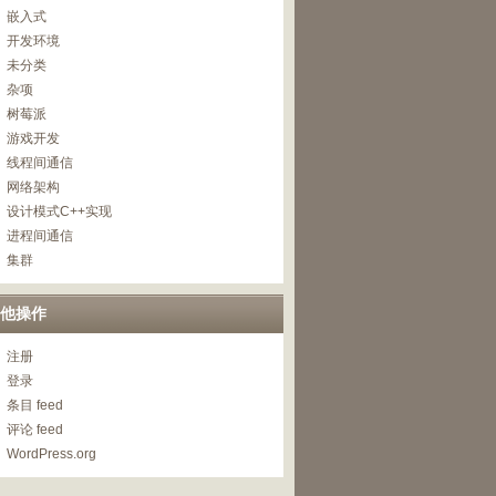
嵌入式
开发环境
未分类
杂项
树莓派
游戏开发
线程间通信
网络架构
设计模式C++实现
进程间通信
集群
他操作
注册
登录
条目 feed
评论 feed
WordPress.org