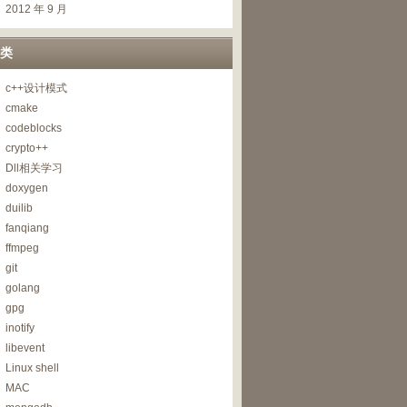
2012 年 9 月
类
c++设计模式
cmake
codeblocks
crypto++
Dll相关学习
doxygen
duilib
fanqiang
ffmpeg
git
golang
gpg
inotify
libevent
Linux shell
MAC