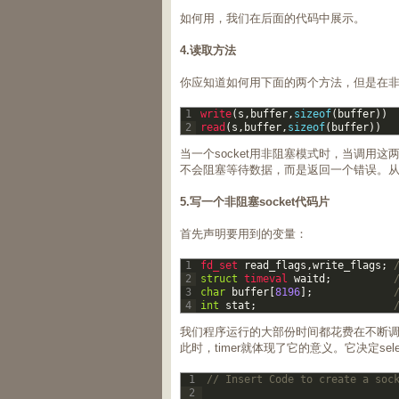
如何用，我们在后面的代码中展示。
4.读取方法
你应知道如何用下面的两个方法，但是在
1
write
(
s
,
buffer
,
sizeof
(
buffer
)
)
2
read
(
s
,
buffer
,
sizeof
(
buffer
)
)
当一个socket用非阻塞模式时，当调用
不会阻塞等待数据，而是返回一个错误。
5.写一个非阻塞socket代码片
首先声明要用到的变量：
1
fd_set 
read_flags
,
write_flags
;
2
struct
timeval 
waitd
;
3
char
buffer
[
8196
]
;
4
int
stat
;
我们程序运行的大部份时间都花费在不断调用s
此时，timer就体现了它的意义。它决定s
1
// Insert Code to create a soc
2