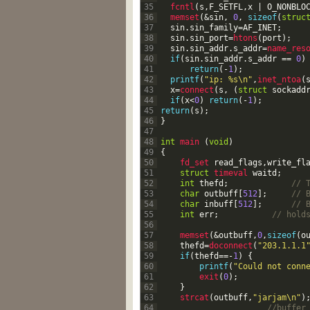
35
fcntl
(
s
,
F_SETFL
,
x
|
O_NONBLO
36
memset
(
&
sin
,
0
,
sizeof
(
struc
37
sin
.
sin_family
=
AF_INET
;
38
sin
.
sin_port
=
htons
(
port
)
;
39
sin
.
sin_addr
.
s_addr
=
name_res
40
if
(
sin
.
sin_addr
.
s_addr
==
0
)
41
return
(
-
1
)
;
42
printf
(
"ip: %s\n"
,
inet_ntoa
(
43
x
=
connect
(
s
,
(
struct
sockadd
44
if
(
x
<
0
)
return
(
-
1
)
;
45
return
(
s
)
;
46
}
47
48
int
main
(
void
)
49
{
50
fd_set 
read_flags
,
write_fl
51
struct
timeval 
waitd
;
52
int
thefd
;
// 
53
char
outbuff
[
512
]
;
// 
54
char
inbuff
[
512
]
;
// 
55
int
err
;
// hold
56
57
memset
(
&
outbuff
,
0
,
sizeof
(
o
58
thefd
=
doconnect
(
"203.1.1.1
59
if
(
thefd
==
-
1
)
{
60
printf
(
"Could not conn
61
exit
(
0
)
;
62
}
63
strcat
(
outbuff
,
"jarjam\n"
)
64
//buffer