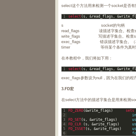
select这个方法用来检测一个socket
1
select
(
s
,
&
read_flags
,
&
write_f
s socket的句柄
read_flags 读描述字集合。检查s
write_flags 写描述字集合。检查s
exec_flags 错误描述字集合。
timer 等待某个条件为真时
在本教程中，我们将如下用：
1
select
(
s
,
&
read_flags
,
&
write_f
exec_flags参数设为null，因为在
3.FD宏
在select方法中的描述字集合是用来检测s
1
FD_ZERO
(
&
write_flags
)
sets
2
i
3
FD_SET
(
s
,
&
write_flags
)
u
4
FD_CLR
(
s
,
&
write_flags
)
u
5
FD_ISSET
(
s
,
&
write_flags
)
u
6
f