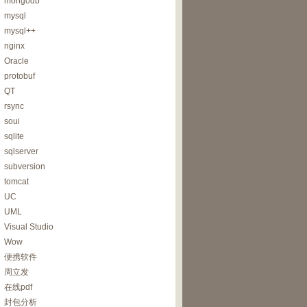
mongodb
mysql
mysql++
nginx
Oracle
protobuf
QT
rsync
soui
sqlite
sqlserver
subversion
tomcat
UC
UML
Visual Studio
Wow
便携软件
周立发
在线pdf
封包分析