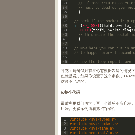
33
// If read returns an erro
34
// must be dead so you mus
35
}
36
37
//Check if the socket is pre
38
if
(
FD_ISSET
(
thefd
,
&
write_f
39
FD_CLR
(
thefd
,
&
write_flags
40
// this means the socket i
41
}
42
43
// Now here you can put in a
44
// to happen every 1 second 
45
46
// now the loop repeats over
补充：请确保只有在你有数据发送的情况下才设置
也就是说，如果你设置了这个参数，sele
这是不允许的。
6.整个代码
最后利用我们所学，写一个简单的客户端
用法。更多示例请看第7节内容。
1
#include <sys/types.h>  
2
#include <sys/socket.h>  
3
#include <sys/time.h>  
4
#include <netinet/in.h>  