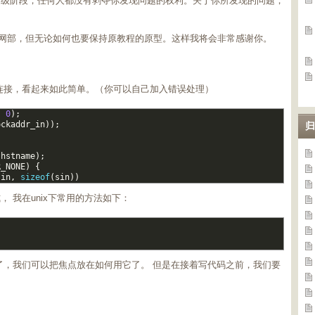
初级阶段，任何人都没有剥夺你发现问题的权利。关于你所发现的问题，
P网部，但无论如何也要保持原教程的原型。这样我将会非常感谢你。
 并连接，看起来如此简单。（你可以自己加入错误处理）
,
0
)
;
ockaddr_in
)
)
;
归
(
hstname
)
;
R_NONE
)
{
sin
,
sizeof
(
sin
)
)
， 我在unix下常用的方法如下：
;
模式了，我们可以把焦点放在如何用它了。 但是在接着写代码之前，我们要