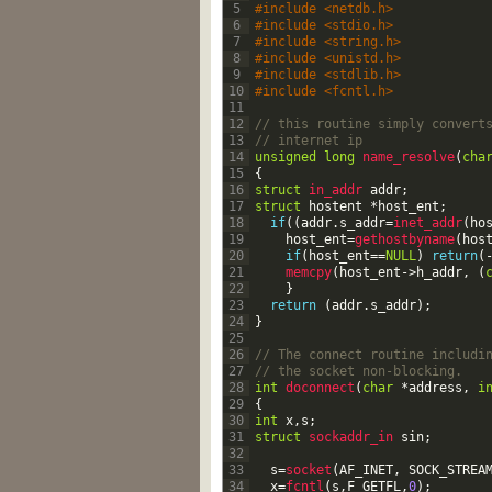
5
#include <netdb.h>  
6
#include <stdio.h>  
7
#include <string.h>  
8
#include <unistd.h>  
9
#include <stdlib.h>  
10
#include <fcntl.h>  
11
12
// this routine simply convert
13
// internet ip  
14
unsigned
long
name_resolve
(
cha
15
{
16
struct
in_addr 
addr
;
17
struct
hostent
*
host_ent
;
18
if
(
(
addr
.
s_addr
=
inet_addr
(
ho
19
host_ent
=
gethostbyname
(
hos
20
if
(
host_ent
==
NULL
)
return
(
21
memcpy
(
host_ent
->
h_addr
,
(
22
}
23
return
(
addr
.
s_addr
)
;
24
}
25
26
// The connect routine includi
27
// the socket non-blocking.  
28
int
doconnect
(
char
*
address
,
i
29
{
30
int
x
,
s
;
31
struct
sockaddr_in 
sin
;
32
33
s
=
socket
(
AF_INET
,
SOCK_STREA
34
x
=
fcntl
(
s
,
F_GETFL
,
0
)
;