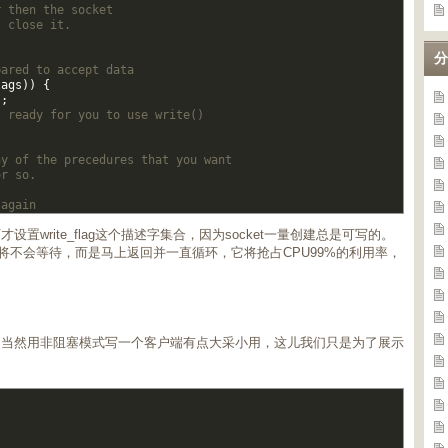
r then the socket  
t close it.  
分
pared to accept data  
lags
)
)
{
)
;
s ready for you to use write()  
ny of the precedures that you want  
or so.  
 again
write_flag这个描述字集合，因为socket一量创建总是可写的。
ct将不会等待，而是马上返回并一直循环，它将抢占CPU99%的利用率，
。当然用非阻塞模式写一个客户端有点大采小用，这儿我们只是为了展示