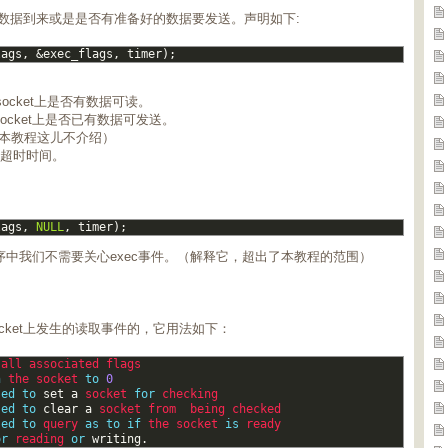
是否有数据到来或是是否有准备好的数据要发送。声明如下:
lags
,
&
exec_flags
,
timer
)
;
ocket上是否有数据可读。
ocket上是否已有数据可发送。
（本教程这儿不介绍）
超时时间。
lags
,
NULL
,
timer
)
;
我们的程序中我们不需要关心exec事件。（解释它，超出了本教程的范围）
ocket上发生的读取事件的，它用法如下：
 
all 
associated 
flags  
n
the 
socket 
to
0
sed
to
set
a
socket 
for
checking  
sed
to
clear
a
socket 
from  
being 
checked  
sed
to
query 
as
to
if
the 
socket 
is
ready  
or
reading 
or
writing
.