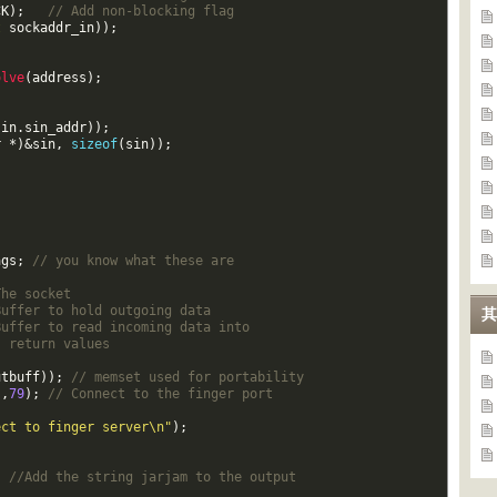
CK
)
;
// Add non-blocking flag  
t
sockaddr_in
)
)
;
olve
(
address
)
;
sin
.
sin_addr
)
)
;
r
*
)
&
sin
,
sizeof
(
sin
)
)
;
ags
;
// you know what these are  
The socket  
Buffer to hold outgoing data  
其
Buffer to read incoming data into  
s return values  
utbuff
)
)
;
// memset used for portability  
"
,
79
)
;
// Connect to the finger port  
ect to finger server\n"
)
;
;
//Add the string jarjam to the output  
  