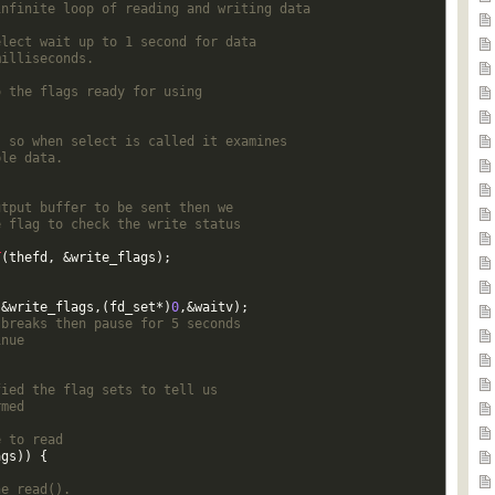
infinite loop of reading and writing data  
elect wait up to 1 second for data  
milliseconds.  
o the flags ready for using  
, so when select is called it examines  
ble data.  
utput buffer to be sent then we  
e flag to check the write status  
T
(
thefd
,
&
write_flags
)
;
,
&
write_flags
,
(
fd_set
*
)
0
,
&
waitv
)
;
 breaks then pause for 5 seconds  
inue  
fied the flag sets to tell us  
rmed  
e to read  
ags
)
)
{
;
he read().  