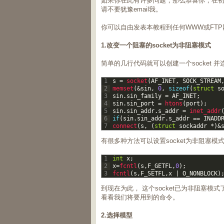
如果你在此有许多问题，那么恭喜你，在
请不要犹豫email我。
你可以自由发表本教程到任何WWW或FT
1.改变一个阻塞的socket为非阻塞模式
简单的几行代码就可以创建一个socket
1
s
=
socket
(
AF_INET
,
SOCK_STREAM
2
memset
(
&
sin
,
0
,
sizeof
(
struct
s
3
sin
.
sin_family
=
AF_INET
;
4
sin
.
sin_port
=
htons
(
port
)
;
5
sin
.
sin_addr
.
s_addr
=
inet_addr
6
if
(
sin
.
sin_addr
.
s_addr
==
INADD
7
connect
(
s
,
(
struct
sockaddr
*
)
&
有很多种方法可以设置socket为非阻塞模式
1
int
x
;
2
x
=
fcntl
(
s
,
F_GETFL
,
0
)
;
3
fcntl
(
s
,
F_SETFL
,
x
|
O_NONBLOCK
)
到现在为此， 这个socket已为非阻塞
看看我们将要用到的命令。
2.选择模型