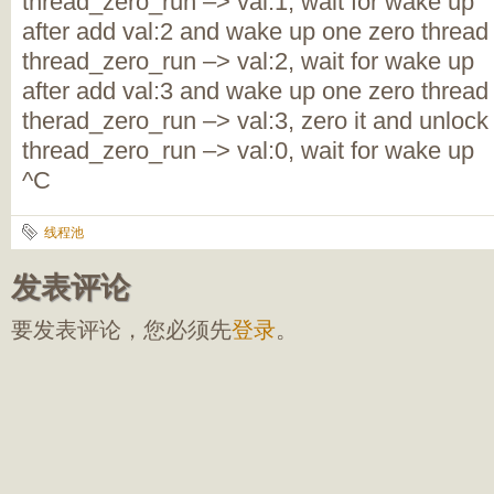
thread_zero_run –> val:1, wait for wake up
after add val:2 and wake up one zero thread
thread_zero_run –> val:2, wait for wake up
after add val:3 and wake up one zero thread
therad_zero_run –> val:3, zero it and unlock
thread_zero_run –> val:0, wait for wake up
^C
线程池
发表评论
要发表评论，您必须先
登录
。