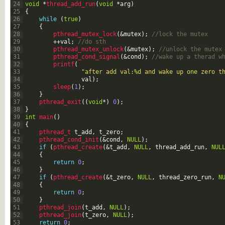
24
void
*
thread_add_run
(
void
*
arg
)
25
{
26
while
(
true
)
27
{
28
pthread_mutex_lock
(
&mutex
)
;
//lock the mutex
29
++
val
;
//do sth
30
pthread_mutex_unlock
(
&mutex
)
;
//unlock the mutex
31
pthread_cond_signal
(
&cond
)
;
//wake up a therad w
32
printf
(
33
"after add val:%d and wake up one zero t
34
val
)
;
35
sleep
(
1
)
;
36
}
37
pthread_exit
(
(
void
*
)
0
)
;
38
}
39
int
main
(
)
40
{
41
pthread_t 
t_add
,
t_zero
;
42
pthread_cond_init
(
&cond
,
NULL
)
;
43
if
(
pthread_create
(
&t_add
,
NULL
,
thread_add_run
,
NUL
44
{
45
return
0
;
46
}
47
if
(
pthread_create
(
&t_zero
,
NULL
,
thread_zero_run
,
N
48
{
49
return
0
;
50
}
51
pthread_join
(
t_add
,
NULL
)
;
52
pthread_join
(
t_zero
,
NULL
)
;
53
return
0
;