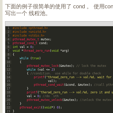
下面的例子很简单的使用了 cond 。 使用c
写出一个 线程池。
1
#include <pthread.h>
2
#include <unistd.h>
3
#include <stdio.h>
4
pthread_mutex_t 
mutex
;
5
pthread_cond_t 
cond
;
6
int
val
=
0
;
7
void
*
thread_zero_run
(
void
*
arg
)
8
{
9
while
(
true
)
10
{
11
pthread_mutex_lock
(
&mutex
)
;
// lock the mutex
12
while
(
val
<=
2
)
13
{
//condition.  use while for double check
14
printf
(
"thread_zero_run --> val:%d, wait for
15
val
)
;
16
pthread_cond_wait
(
&cond
,
&mutex
)
;
//call pth
17
}
18
printf
(
"therad_zero_run --> val:%d, zero it and 
19
val
=
0
;
//do  sth
20
pthread_mutex_unlock
(
&mutex
)
;
//unlock the mutex
21
}
22
pthread_exit
(
(
void
*
)
0
)
;
23
}