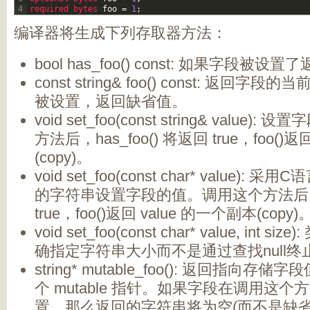
4
required 
bytes 
foo
=
1
;
编译器将生成下列存取器方法：
bool has_foo() const: 如果字段被设置了
const string& foo() const: 返回
被设置，返回缺省值。
void set_foo(const string& value
方法后，has_foo() 将返回 true，foo()
(copy)。
void set_foo(const char* value):
的字符串设置字段的值。调用这个方法后，ha
true，foo()返回 value 的一个副本(copy)
void set_foo(const char* value, int
确指定字符串大小而不是通过查找null
string* mutable_foo(): 返回指向存储字
个 mutable 指针。如果字段在调用这
置，那么返回的字符串将为空(而不是缺省