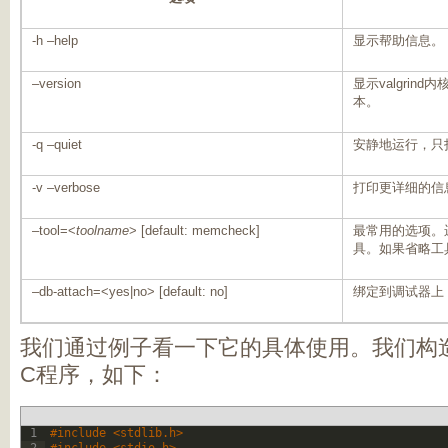
-h –help
显示帮助信息。
–version
显示
valgrind
内
本。
-q –quiet
安静地运行，只
-v –verbose
打印更详细的信
–tool=<
toolname
> [default: memcheck]
最常用的选项。
具。如果省略工
–db-attach=<yes|no> [default: no]
绑定到调试器上
我们通过例子看一下它的具体使用。我们构
C
程序，如下：
1
#include <stdlib.h>