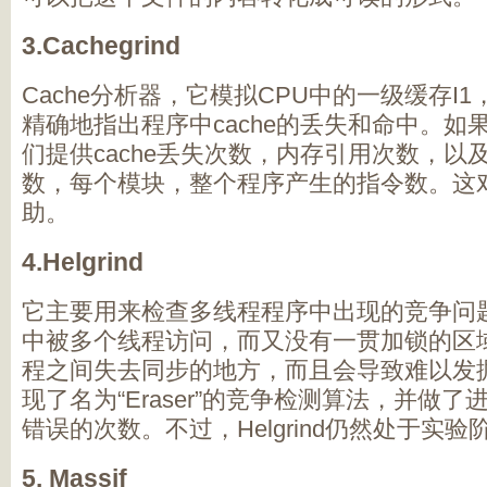
3.Cachegrind
Cache
分析器，它模拟
CPU
中的一级缓存
I1
精确地指出程序中
cache
的丢失和命中。如
们提供
cache
丢失次数，内存引用次数，以
数，每个模块，整个程序产生的指令数。这
助。
4.Helgrind
它主要用来检查多线程程序中出现的竞争问
中被多个线程访问，而又没有一贯加锁的区
程之间失去同步的地方，而且会导致难以发
现了名为“
Eraser”
的竞争检测算法，并做了
错误的次数。不过，
Helgrind
仍然处于实验
5. Massif