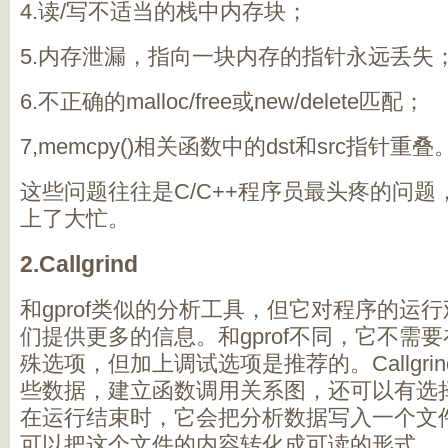
4.
读
/
写不适当的栈中内存块；
5.
内存泄漏，指向一块内存的指针永远丢失
6.
不正确的
malloc/free
或
new/delete
匹配；
7,memcpy()
相关函数中的
dst
和
src
指针重叠
这些问题往往是
C/C++
程序员最头疼的问题
上了大忙。
2.Callgrind
和
gprof
类似的分析工具，但它对程序的运行
们提供更多的信息。和
gprof
不同，它不需要
殊选项，但加上调试选项是推荐的。
Callgri
些数据，建立函数调用关系图，还可以有选
在运行结束时，它会把分析数据写入一个文
可以把这个文件的内容转化成可读的形式。