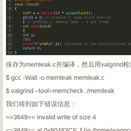
2
#include <stdio.h>
3
void
f
(
void
)
4
{
5
int
*
x
=
malloc
(
10
*
sizeof
(
int
)
)
;
6
x
[
10
]
=
0
;
// problem 1: heap block overrun
7
}
// problem 2: memory leak -- x not freed
8
int
main
(
void
)
9
{
10
int
i
;
11
f
(
)
;
12
printf
(
"i=%d\n"
,
i
)
;
//problem 3: use uninitialised v
13
return
0
;
14
}
保存为
memleak.c
并编译，然后用
valgrind
检
$ gcc -Wall -o memleak memleak.c
$ valgrind –tool=memcheck ./memleak
我们得到如下错误信息：
==3649== Invalid write of size 4
==3649== at 0x80483CF: f (in /home/wang