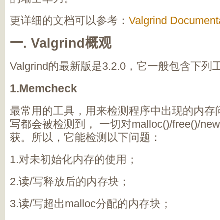
更详细的文档可以参考：
Valgrind Document
一
. Valgrind
概观
Valgrind
的最新版是
3.2.0
，它一般包含下列
1.Memcheck
最常用的工具，用来检测程序中出现的内存
写都会被检测到， 一切对
malloc()/free()/new
获。所以，它能检测以下问题：
1.
对未初始化内存的使用；
2.
读
/
写释放后的内存块；
3.
读
/
写超出
malloc
分配的内存块；