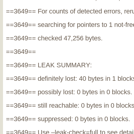
==3649== For counts of detected errors, reru
==3649== searching for pointers to 1 not-fre
==3649== checked 47,256 bytes.
==3649==
==3649== LEAK SUMMARY:
==3649== definitely lost: 40 bytes in 1 block
==3649== possibly lost: 0 bytes in 0 blocks.
==3649== still reachable: 0 bytes in 0 blocks
==3649== suppressed: 0 bytes in 0 blocks.
==3649== Use –leak-check=full to see detai