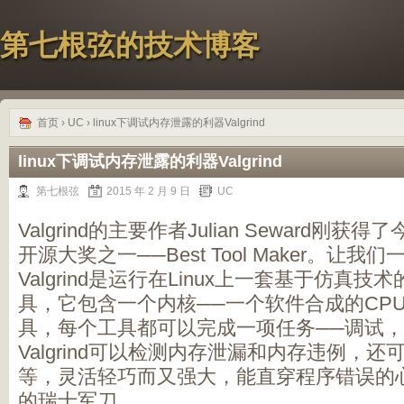
第七根弦的技术博客
首页
›
UC
› linux下调试内存泄露的利器Valgrind
linux下调试内存泄露的利器Valgrind
第七根弦
2015 年 2 月 9 日
UC
Valgrind
的主要作者
Julian Seward
刚获得了
开源大奖之一──
Best Tool Maker
。让我们
Valgrind
是运行在
Linux
上一套基于仿真技术
具，它包含一个内核──一个软件合成的
CP
具，每个工具都可以完成一项任务──调试
Valgrind
可以检测内存泄漏和内存违例，还
等，灵活轻巧而又强大，能直穿程序错误的
的瑞士军刀。