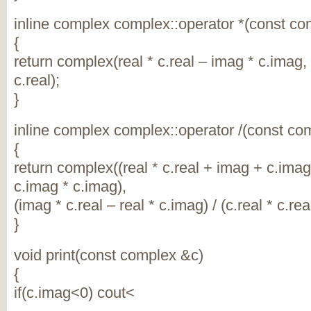
inline complex complex::operator *(const co
{
return complex(real * c.real – imag * c.imag,
c.real);
}
inline complex complex::operator /(const co
{
return complex((real * c.real + imag + c.imag) 
c.imag * c.imag),
(imag * c.real – real * c.imag) / (c.real * c.re
}
void print(const complex &c)
{
if(c.imag<0) cout<