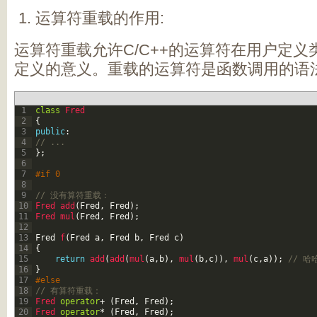
运算符重载的作用:
运算符重载允许C/C++的运算符在用户定义
定义的意义。重载的运算符是函数调用的语
1
class
Fred
2
{
3
public
:
4
// ...
5
}
;
6
7
#if 0
8
9
// 没有算符重载：
10
Fred 
add
(
Fred
,
Fred
)
;
11
Fred 
mul
(
Fred
,
Fred
)
;
12
13
Fred
f
(
Fred
a
,
Fred
b
,
Fred
c
)
14
{
15
return
add
(
add
(
mul
(
a
,
b
)
,
mul
(
b
,
c
)
)
,
mul
(
c
,
a
)
)
;
// 哈
16
}
17
#else
18
// 有算符重载：
19
Fred 
operator
+
(
Fred
,
Fred
)
;
20
Fred 
operator
*
(
Fred
,
Fred
)
;