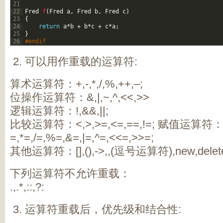
21
22
Fred
f
(
Fred
a
,
Fred
b
,
Fred
c
)
23
{
24
return
a
*
b
+
b
*
c
+
c
*
a
;
25
}
26
#endif
可以用作重载的运算符:
算术运算符：+,-,*,/,%,++,–;
位操作运算符：&,|,~,^,<<,>>
逻辑运算符：!,&&,||;
比较运算符：<,>,>=,<=,==,!=; 赋值运算符：=
=,*=,/=,%=,&=,|=,^=,<<=,>>=;
其他运算符：[],(),->,,(逗号运算符),new,delete,n
下列运算符不允许重载：
.,.*,::,?:
运算符重载后，优先级和结合性: