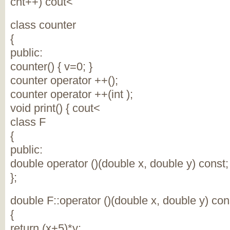
cnt++) cout<
class counter
{
public:
counter() { v=0; }
counter operator ++();
counter operator ++(int );
void print() { cout<
class F
{
public:
double operator ()(double x, double y) const;
};
double F::operator ()(double x, double y) con
{
return (x+5)*y;