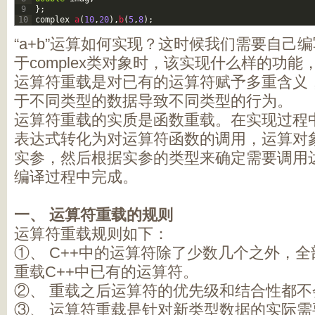
9
}
;
10
complex
a
(
10
,
20
)
,
b
(
5
,
8
)
;
“a+b”运算如何实现？这时候我们需要自己编
于complex类对象时，该实现什么样的功
运算符重载是对已有的运算符赋予多重含义
于不同类型的数据导致不同类型的行为。
运算符重载的实质是函数重载。在实现过程
表达式转化为对运算符函数的调用，运算对
实参，然后根据实参的类型来确定需要调用
编译过程中完成。
一、
运算符重载的规则
运算符重载规则如下：
①、 C++中的运算符除了少数几个之外，
重载C++中已有的运算符。
②、 重载之后运算符的优先级和结合性都不
③、 运算符重载是针对新类型数据的实际