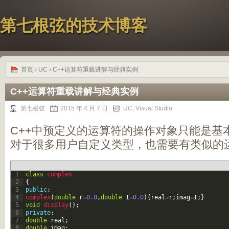
第七根弦的技术博客
首页
›
UC
› C++运算符重载讲解与经典实例
C++运算符重载讲解与经典实例
第七根弦
2015 年 4 月 7 日
UC
,
Visual Studio
C++中预定义的运算符的操作对象只能是基
对于很多用户自定义类型，也需要有类似的
1
class
complex
2
{
3
public
:
4
complex
(
double
r
=
0.0
,
double
I
=
0.0
)
{
real
=
r
;
imag
=
I
;
}
5
void
display
(
)
;
6
private
:
7
double
real
;
8
double
imag
;