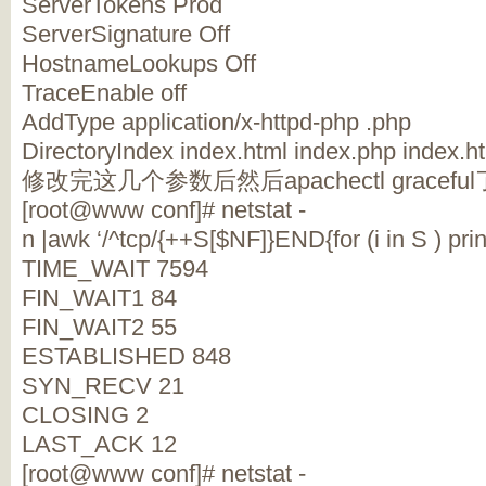
ServerTokens Prod
ServerSignature Off
HostnameLookups Off
TraceEnable off
AddType application/x-httpd-php .php
DirectoryIndex index.html index.php index.h
修改完这几个参数后然后apachectl grace
[root@www conf]# netstat -
n |awk ‘/^tcp/{++S[$NF]}END{for (i in S ) print 
TIME_WAIT 7594
FIN_WAIT1 84
FIN_WAIT2 55
ESTABLISHED 848
SYN_RECV 21
CLOSING 2
LAST_ACK 12
[root@www conf]# netstat -