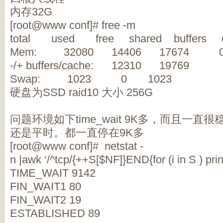
内存32G
[root@www conf]# free -m
total used free shared buffers 
Mem: 32080 14406 17674 
-/+ buffers/cache: 12310 19769
Swap: 1023 0 1023
硬盘为SSD raid10 大小 256G
问题环境如下time_wait 9K多，而且一
还是平时。都一直停在9K多
[root@www conf]# netstat -
n |awk ‘/^tcp/{++S[$NF]}END{for (i in S ) print 
TIME_WAIT 9142
FIN_WAIT1 80
FIN_WAIT2 19
ESTABLISHED 89