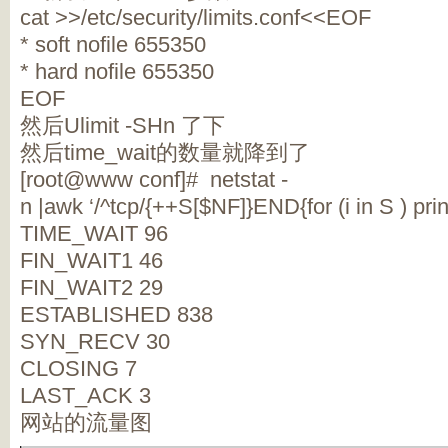
cat >>/etc/security/limits.conf<<EOF
* soft nofile 655350
* hard nofile 655350
EOF
然后Ulimit -SHn 了下
然后time_wait的数量就降到了
[root@www conf]# netstat -
n |awk ‘/^tcp/{++S[$NF]}END{for (i in S ) print 
TIME_WAIT 96
FIN_WAIT1 46
FIN_WAIT2 29
ESTABLISHED 838
SYN_RECV 30
CLOSING 7
LAST_ACK 3
网站的流量图