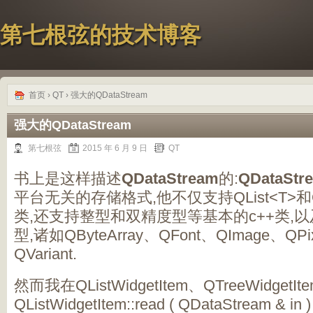
第七根弦的技术博客
首页
›
QT
› 强大的QDataStream
强大的QDataStream
第七根弦
2015 年 6 月 9 日
QT
书上是这样描述
QDataStream
的:
QDataStr
平台无关的存储格式,他不仅支持QList<T>和Q
类,还支持整型和双精度型等基本的c++类,以
型,诸如QByteArray、QFont、QImage、QPi
QVariant.
然而我在QListWidgetItem、QTreeWidget
QListWidgetItem::read ( QDataStream