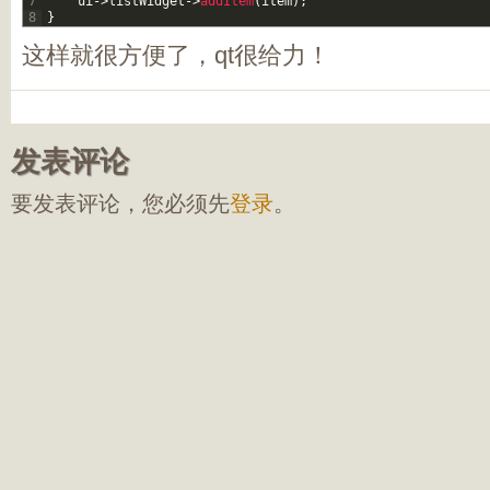
7
ui
->
listWidget
->
addItem
(
item
)
;
8
}
这样就很方便了，qt很给力！
发表评论
要发表评论，您必须先
登录
。