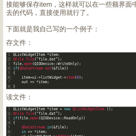
接能够保存item，这样就可以在一些额界
去的代码，直接使用就行了。
下面就是我自己写的一个例子：
存文件：
1
QListWidgetItem
*
item
;
2
QFile 
file
(
“
file
.
dat
”
)
;
3
file
.
open
(
QIODevice
::
WriteOnly
)
;
4
if
(
QDataStream 
out
(
&file
)
)
5
{
6
item
=
ui
->
listWidget
->
item
(
0
)
;
7
out
<<
*
item
;
8
}
读文件：
1
QListWidgetItem
*
item
=
new
QListWidgetItem
(
)
;
2
QFile 
file
(
“
file
.
dat
”
)
;
3
if
(
file
.
open
(
QIODevice
::
ReadOnly
)
)
4
{
5
QDataStream 
in
(
&file
)
;
6
in
>>
*
item
;