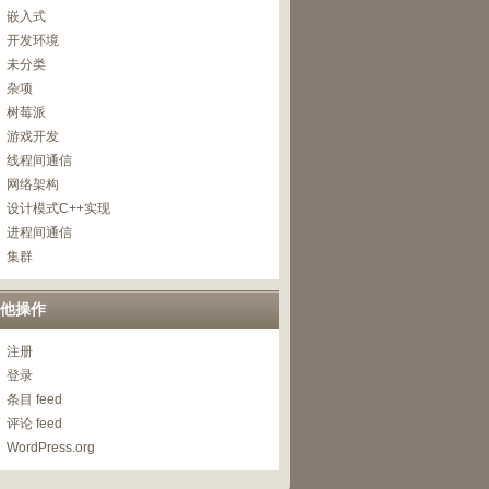
嵌入式
开发环境
未分类
杂项
树莓派
游戏开发
线程间通信
网络架构
设计模式C++实现
进程间通信
集群
他操作
注册
登录
条目 feed
评论 feed
WordPress.org