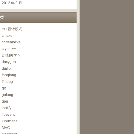
2012 年 9 月
类
c++设计模式
cmake
codeblocks
crypto++
Dll相关学习
doxygen
duilib
fanqiang
ffmpeg
git
golang
gpg
inotify
libevent
Linux shell
MAC