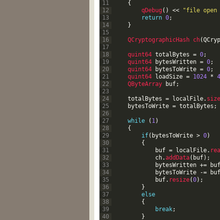
11
{
12
qDebug
(
)
<<
"file open
13
return
0
;
14
}
15
16
QCryptographicHash 
ch
(
QCry
17
18
quint64 
totalBytes
=
0
;
19
quint64 
bytesWritten
=
0
;
20
quint64 
bytesToWrite
=
0
;
21
quint64 
loadSize
=
1024
*
22
QByteArray 
buf
;
23
24
totalBytes
=
localFile
.
siz
25
bytesToWrite
=
totalBytes
;
26
27
while
(
1
)
28
{
29
if
(
bytesToWrite
>
0
)
30
{
31
buf
=
localFile
.
re
32
ch
.
addData
(
buf
)
;
33
bytesWritten
+=
bu
34
bytesToWrite
-=
bu
35
buf
.
resize
(
0
)
;
36
}
37
else
38
{
39
break
;
40
}