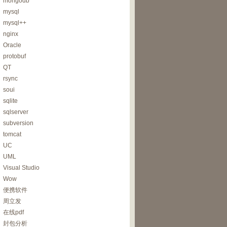
mongodb
mysql
mysql++
nginx
Oracle
protobuf
QT
rsync
soui
sqlite
sqlserver
subversion
tomcat
UC
UML
Visual Studio
Wow
便携软件
周立发
在线pdf
封包分析