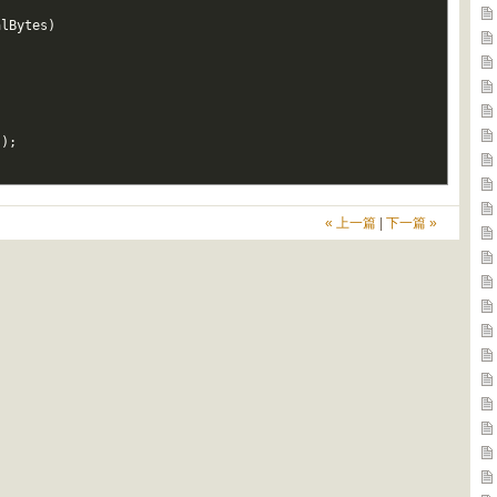
alBytes
)
(
)
;
« 上一篇
|
下一篇 »