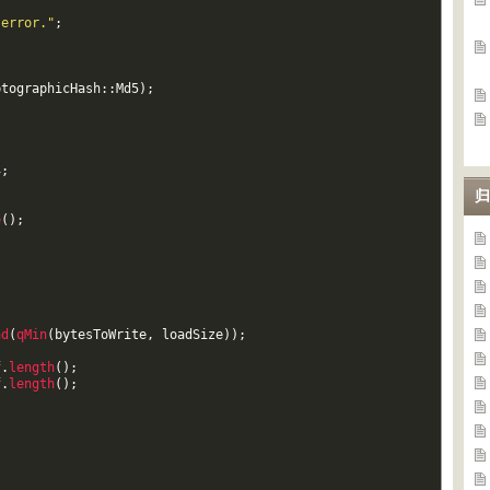
 error."
;
ptographicHash
::
Md5
)
;
4
;
归
e
(
)
;
ad
(
qMin
(
bytesToWrite
,
loadSize
)
)
;
f
.
length
(
)
;
f
.
length
(
)
;