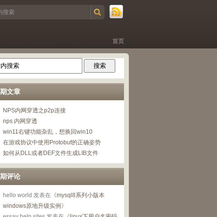
首页
期文章
NPS内网穿透之p2p连接
nps 内网穿透
win11右键功能杂乱，想换回win10
在游戏协议中使用Protobuf的正确姿势
如何从DLL或者DEF文件生成LIB文件
期评论
hello world
发表在《
mysql8系列小版本
windows原地升级实例
》
essay help sites
发表在《
linux下用户名密码