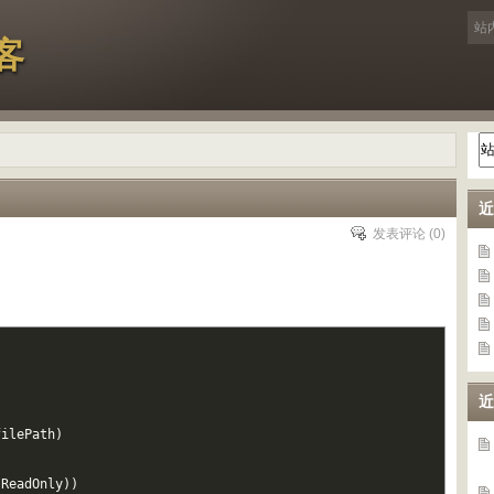
客
近
发表评论
(0)
近
filePath
)
:
ReadOnly
)
)