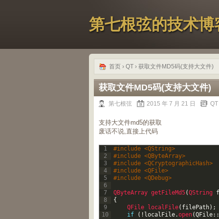
第七根弦的技术博
首页
›
QT
› 获取文件MD5码(支持大文件)
获取文件MD5码(支持大文件)
第七根弦
2015 年 7 月 21 日
QT
支持大文件md5的获取
废话不说,直接上代码
1
#include <QString>
2
#include <QByteArray>
3
#include <QCryptographicHash>
4
#include <QFile>
5
#include <QDebug>
6
7
QByteArray 
getFileMd5
(
QString 
8
{
9
QFile 
localFile
(
filePath
)
;
10
if
(
!
localFile
.
open
(
QFile
: