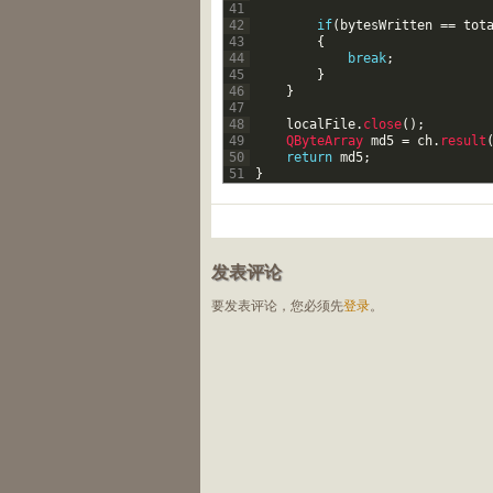
41
42
if
(
bytesWritten
==
tot
43
{
44
break
;
45
}
46
}
47
48
localFile
.
close
(
)
;
49
QByteArray 
md5
=
ch
.
result
50
return
md5
;
51
}
发表评论
要发表评论，您必须先
登录
。