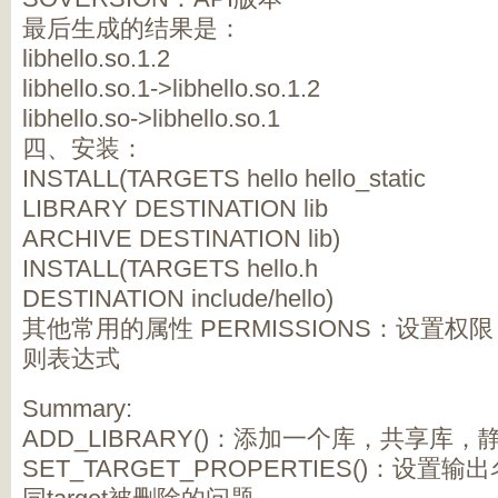
最后生成的结果是：
libhello.so.1.2
libhello.so.1->libhello.so.1.2
libhello.so->libhello.so.1
四、安装：
INSTALL(TARGETS hello hello_static
LIBRARY DESTINATION lib
ARCHIVE DESTINATION lib)
INSTALL(TARGETS hello.h
DESTINATION include/hello)
其他常用的属性 PERMISSIONS：设置权限
则表达式
Summary:
ADD_LIBRARY()：添加一个库，共享库
SET_TARGET_PROPERTIES()：设