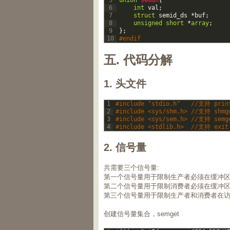
5
union
semun
{
6
int
val
;
7
struct
semid_ds
*
buf
;
8
unsigned
short
*
array
;
9
}
;
10
#endif
五. 代码分解
1. 头文件
1
#include "stdio.h"   //支持 prin
2
#include <sys/shm.h> //支持 shmg
3
#include <sys/sem.h> //支持 semg
4
#include <stdlib.h>  //支持 exit
2. 信号量
共需要三个信号量:
第一个信号量用于限制生产者必须在缓冲
第二个信号量用于限制消费者必须在缓冲
第三个信号量用于限制生产者和消费者在
创建信号量集合，semget