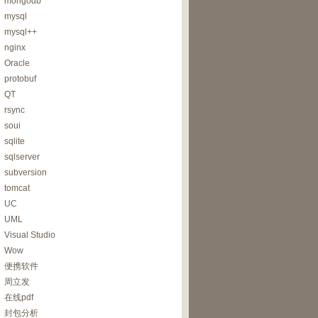
mongodb
mysql
mysql++
nginx
Oracle
protobuf
QT
rsync
soui
sqlite
sqlserver
subversion
tomcat
UC
UML
Visual Studio
Wow
便携软件
周立发
在线pdf
封包分析