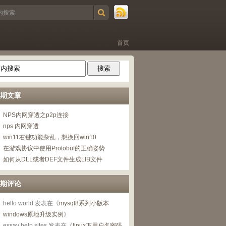
首页
期文章
NPS内网穿透之p2p连接
nps 内网穿透
win11右键功能杂乱，想换回win10
在游戏协议中使用Protobuf的正确姿势
如何从DLL或者DEF文件生成LIB文件
期评论
hello world
发表在《
mysql8系列小版本
windows原地升级实例
》
essay help sites
发表在《
linux下用户名密码