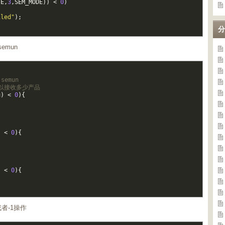
TE
,
3
,
SEM_MODE
)
)
<
0
)
iled"
)
;
分
emun
semun 
可以接收多少产品
u
)
<
0
)
{
)
<
0
)
{
)
<
0
)
{
者-1操作