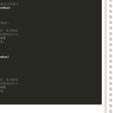
号量集合中的索引
semNum
)
号量减一
类型的，表示数组
表的数组的大小
0
)
{
"
)
;
emNum
)
类型的，表示数组
表的数组的大小
0
)
{
"
)
;