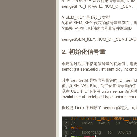
// IPC_PRIVATE 表示创建信号量集, 
semget(IPC_PRIVATE, NUM_OF_SEM, F
// SEM_KEY 是 key_t 类型
//如果 SEM_KEY 代表的信号量集存在，
//如果不存在，则创建信号量集并返回ID
semget(SEM_KEY, NUM_OF_SEM,FLAGS
2. 初始化信号量
创建的过程并未指定信号量的初始值，需要使用
semctl(int semSetId , int semIdx , int cm
其中 semSetId 是指信号量集的 ID ,
值, 填 SETVAL 即可, 为了设置信号量的
我在 UBUNTU 下使用 union semun 编
invalid use of undefined type ‘union semun
据说是 Linux 下删除了 semun 的定义。
1
#if defined(__GNU_LIBRARY__) &
2
/*   union   semun   is   defi
3
#else 
4
/*   according   to   X/OPEN  