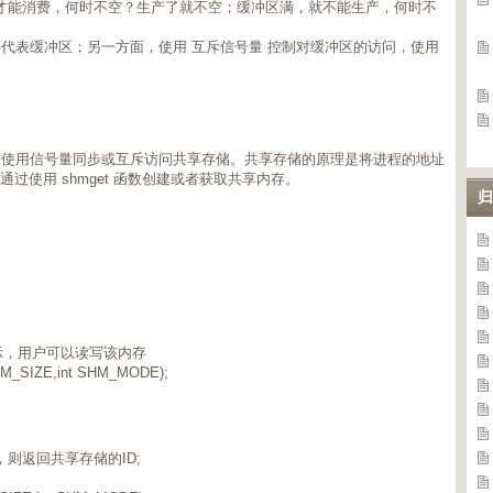
，才能消费，何时不空？生产了就不空；缓冲区满，就不能生产，何时不
代表缓冲区；另一方面，使用 互斥信号量 控制对缓冲区的访问，使用
，使用信号量同步或互斥访问共享存储。共享存储的原理是将进程的地址
通过使用 shmget 函数创建或者获取共享内存。
归
0表示，用户可以读写该内存
SHM_SIZE,int SHM_MODE);
，则返回共享存储的ID;