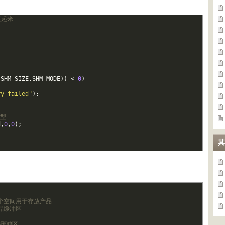
装起来
,
SHM_SIZE
,
SHM_MODE
)
)
<
0
)
ry failed"
)
;
类型
d
,
0
,
0
)
;
其
一个空间用于存放产品
品缓冲区
品缓冲区