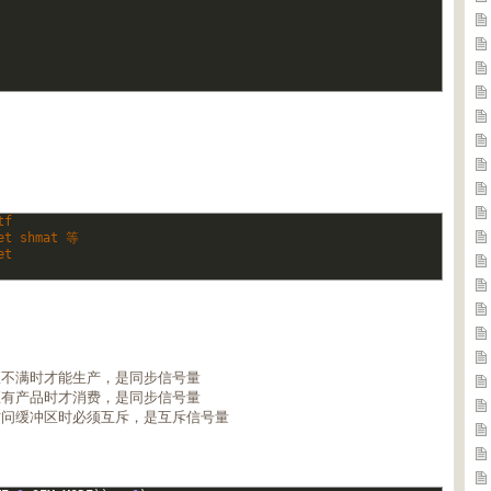
tf
et shmat 等
et 
区不满时才能生产，是同步信号量
区有产品时才消费，是同步信号量
访问缓冲区时必须互斥，是互斥信号量