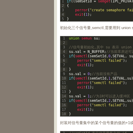
1
if
(
(
semSetId
=
semget
(
IPC_PRIVA
2
{
3
perror
(
"create semaphore fa
4
exit
(
1
)
;
5
}
初始化三个信号量,semctl,需要用到 union s
1
union
semun 
su
;
2
3
//信号量初始化,其中 su 表示 union 
4
su
.
val
=
N_BUFFER
;
//当前库房还
5
if
(
semctl
(
semSetId
,
0
,
SETVAL
,
s
6
perror
(
"semctl failed"
)
;
7
exit
(
1
)
;
8
}
9
su
.
val
=
0
;
//当前没有产品
10
if
(
semctl
(
semSetId
,
1
,
SETVAL
,
su
11
perror
(
"semctl failed"
)
;
12
exit
(
1
)
;
13
}
14
su
.
val
=
1
;
//为1时可以进入缓冲区
15
if
(
semctl
(
semSetId
,
2
,
SETVAL
,
su
16
perror
(
"semctl failed"
)
;
17
exit
(
1
)
;
18
}
封装对信号量集中的某个信号量的值的+1或