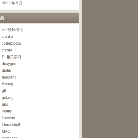
2012 年 9 月
类
c++设计模式
cmake
codeblocks
crypto++
Dll相关学习
doxygen
duilib
fanqiang
ffmpeg
git
golang
gpg
inotify
libevent
Linux shell
MAC