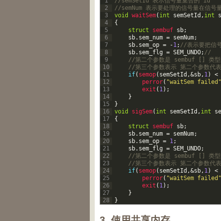
1
//semSetId 表示信号量集合的 id
2
//semNum 表示要处理的信号量在信
3
void
waitSem
(
int
semSetId
,
int
4
{
5
struct
sembuf 
sb
;
6
sb
.
sem_num
=
semNum
;
7
sb
.
sem_op
=
-
1
;
//表示要把信
8
sb
.
sem_flg
=
SEM_UNDO
;
//
9
//第二个参数是 sembuf [] 
10
//第三个参数表示 第二个参数代
11
if
(
semop
(
semSetId
,
&sb
,
1
)
<
12
perror
(
"waitSem failed
13
exit
(
1
)
;
14
}
15
}
16
void
sigSem
(
int
semSetId
,
int
s
17
{
18
struct
sembuf 
sb
;
19
sb
.
sem_num
=
semNum
;
20
sb
.
sem_op
=
1
;
21
sb
.
sem_flg
=
SEM_UNDO
;
22
//第二个参数是 sembuf [] 
23
//第三个参数表示 第二个参数代
24
if
(
semop
(
semSetId
,
&sb
,
1
)
<
25
perror
(
"waitSem failed
26
exit
(
1
)
;
27
}
28
}
3. 使用共享内存