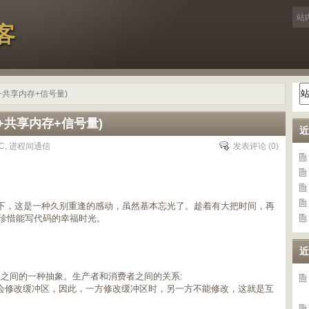
客
程+共享内存+信号量)
+共享内存+信号量)
近
C
,
进程间通信
发表评论
(0)
然泪下，这是一种久别重逢的感动，虽然基本忘光了。趁着有大把时间，再
珍惜能写代码的幸福时光。
近
之间的一种抽象。生产者和消费者之间的关系:
都会修改缓冲区，因此，一方修改缓冲区时，另一方不能修改，这就是互