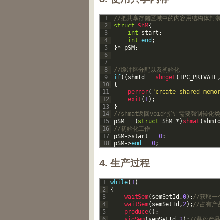
1
//把共享存储区域中的内容用结构体封
2
struct
ShM
{
3
int
start
;
4
int
end
;
5
}
*
pSM
;
6
7
8
//缓冲区分配以及初始化
9
if
(
(
shmId
=
shmget
(
IPC_PRIVATE
10
{
11
perror
(
"create shared memo
12
exit
(
1
)
;
13
}
14
//shmat返回void*指针需要强制转化
15
pSM
=
(
struct
ShM
*
)
shmat
(
shmI
16
//初始化工作
17
pSM
->
start
=
0
;
18
pSM
->
end
=
0
;
4. 生产过程
1
while
(
1
)
2
{
3
waitSem
(
semSetId
,
0
)
;
//获取
4
waitSem
(
semSetId
,
2
)
;
//占有产
5
produce
(
)
;
6
sigSem
(
semSetId
,
2
)
;
//释放产