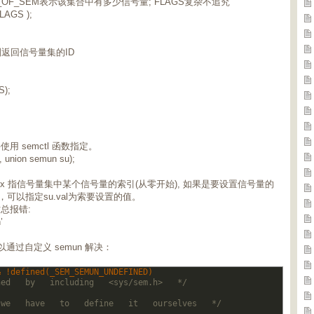
NUM_OF_SEM表示该集合中有多少信号量; FLAGS复杂不追究
LAGS );
则返回信号量集的ID
);
 semctl 函数指定。
d, union semun su);
 semIdx 指信号量集中某个信号量的索引(从零开始), 如果是要设置信号量的
值，可以指定su.val为索要设置的值。
译时总报错:
’
可以通过自定义 semun 解决：
& !defined(_SEM_SEMUN_UNDEFINED)
ned   by   including   <sys/sem.h>   */
 we   have   to   define   it   ourselves   */