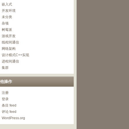
嵌入式
开发环境
未分类
杂项
树莓派
游戏开发
线程间通信
网络架构
设计模式C++实现
进程间通信
集群
他操作
注册
登录
条目 feed
评论 feed
WordPress.org