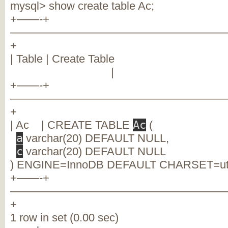
mysql> show create table Ac;
+——-+
———————————————————
+
| Table | Crea
|
+——-+
———————————————————
+
| Ac | CREATE TABLE
Ac
(
a
varchar(20) DEFAULT NULL,
c
varchar(20) DEFAULT NULL
) ENGINE=InnoDB DEFAULT CHARSET=utf
+——-+
———————————————————
+
1 row in set (0.00 sec)