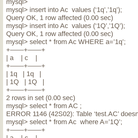
mysql>
mysql> insert into Ac values (‘1q’,’1q’);
Query OK, 1 row affected (0.00 sec)
mysql> insert into Ac values (‘1Q’,’1Q’);
Query OK, 1 row affected (0.00 sec)
mysql> select * from Ac WHERE a=’1q’;
+——+——+
| a | c |
+——+——+
| 1q | 1q |
| 1Q | 1Q |
+——+——+
2 rows in set (0.00 sec)
mysql> select * from AC ;
ERROR 1146 (42S02): Table ‘test.AC’ doesn’
mysql> select * from Ac where A=’1Q’;
+——+——+
| a | c |