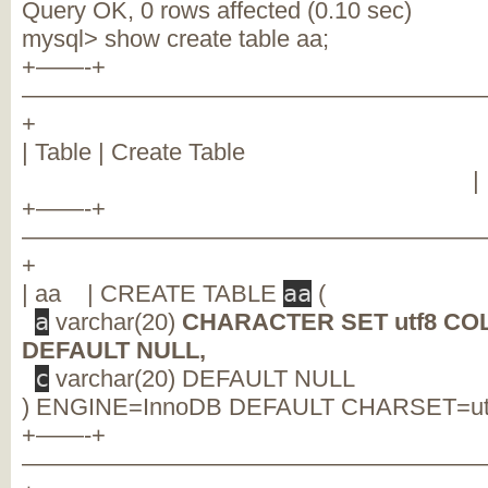
Query OK, 0 rows affected (0.10 sec)
mysql> show create table aa;
+——-+
———————————————————
+
| Table | Crea
|
+——-+
———————————————————
+
| aa | CREATE TABLE
aa
(
a
varchar(20)
CHARACTER SET utf8 COLL
DEFAULT NULL,
c
varchar(20) DEFAULT NULL
) ENGINE=InnoDB DEFAULT CHARSET=utf
+——-+
———————————————————