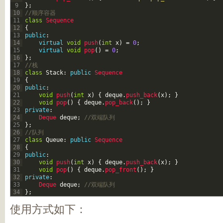
9
}
;
10
//顺序容器
11
class
Sequence
12
{
13
public
:
14
virtual
void
push
(
int
x
)
=
0
;
15
virtual
void
pop
(
)
=
0
;
16
}
;
17
//栈
18
class
Stack
:
public
Sequence
19
{
20
public
:
21
void
push
(
int
x
)
{
deque
.
push_back
(
x
)
;
}
22
void
pop
(
)
{
deque
.
pop_back
(
)
;
}
23
private
:
24
Deque 
deque
;
//双端队列
25
}
;
26
//队列
27
class
Queue
:
public
Sequence
28
{
29
public
:
30
void
push
(
int
x
)
{
deque
.
push_back
(
x
)
;
}
31
void
pop
(
)
{
deque
.
pop_front
(
)
;
}
32
private
:
33
Deque 
deque
;
//双端队列
34
}
;
使用方式如下：