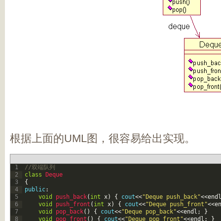
根据上面的UML图，很容易给出实现。
1
//双端队列
2
class
Deque
3
{
4
public
:
5
void
push_back
(
int
x
)
{
cout
<<
"Deque push_back"
<<
end
6
void
push_front
(
int
x
)
{
cout
<<
"Deque push_front"
<<
e
7
void
pop_back
(
)
{
cout
<<
"Deque pop_back"
<<
endl
;
}
8
void
pop_front
(
)
{
cout
<<
"Deque pop_front"
<<
endl
;
}