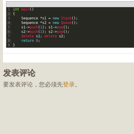
1
int
main
(
)
2
{
3
Sequence
*
s1
=
new
Stack
(
)
;
4
Sequence
*
s2
=
new
Queue
(
)
;
5
s1
->
push
(
1
)
;
s1
->
pop
(
)
;
6
s2
->
push
(
1
)
;
s2
->
pop
(
)
;
7
delete 
s1
;
delete 
s2
;
8
return
0
;
9
}
发表评论
要发表评论，您必须先
登录
。