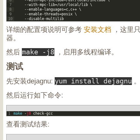
6
--
with
-
mpc
-
include
=
/
usr
/
local
/
include
\
7
--
with
-
mpc
-
lib
=
/
usr
/
local
/
lib
\
8
--
enable
-
languages
=
c
,
c
++
\
9
--
enable
-
threads
=
posix
\
10
--
disable
-
multilib
详细的配置项说明可参考
安装文档
，这里只
器。
然后
make -j8
，启用多线程编译。
测试
先安装dejagnu:
yum install dejagnu
然后运行如下命令:
1
make
-
j8 
check
-
gcc
查看测试结果: