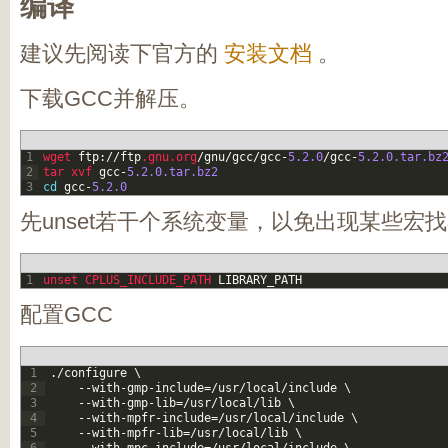
编译
建议先阅读下官方的
安装文档
。
下载GCC并解压。
1
wget 
ftp
:
/
/
ftp
.gnu
.org
/
gnu
/
gcc
/
gcc
-
5.2.0
/
gcc
-
5.2.0.tar.bz
2
tar 
xvf 
gcc
-
5.2.0.tar.bz2
3
cd
gcc
-
5.2.0
先unset若干个系统变量，以免出现某些宏
1
unset 
CPLUS_INCLUDE_PATH 
LIBRARY_PATH
配置GCC
1
.
/
configure
\
2
--
with
-
gmp
-
include
=
/
usr
/
local
/
include
\
3
--
with
-
gmp
-
lib
=
/
usr
/
local
/
lib
\
4
--
with
-
mpfr
-
include
=
/
usr
/
local
/
include
\
5
--
with
-
mpfr
-
lib
=
/
usr
/
local
/
lib
\