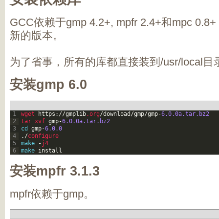
GCC依赖于gmp 4.2+, mpfr 2.4+和mpc
新的版本。
为了省事，所有的库都直接装到/usr/loca
安装gmp 6.0
1
wget 
https
:
/
/
gmplib
.org
/
download
/
gmp
/
gmp
-
6.0.0a.tar.bz2
2
tar 
xvf 
gmp
-
6.0.0a.tar.bz2
3
cd
gmp
-
6.0.0
4
.
/
configure
5
make
-
j4
6
make
install
安装mpfr 3.1.3
mpfr依赖于gmp。