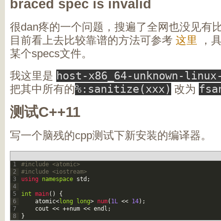
braced spec is invalid
很dan疼的一个问题，搜遍了全网也没见有
目前看上去比较靠谱的方法可参考
这里
，具
某个specs文件。
我这里是
host-x86_64-unknown-linux
把其中所有的
%:sanitize(xxx)
改为
fsa
测试C++11
写一个脑残的cpp测试下新安装的编译器。
1
#include <atomic>
2
#include <iostream>
3
using 
namespace
std
;
4
5
int
main
(
)
{
6
atomic
<
long
long
>
num
(
1L
<<
14
)
;
7
cout
<<
++
num
<<
endl
;
8
}