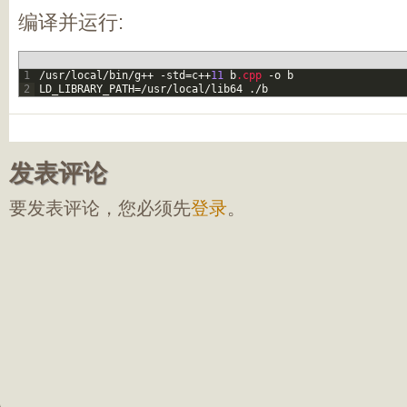
编译并运行:
1
/
usr
/
local
/
bin
/
g
++
-
std
=
c
++
11
b
.cpp
-
o
b
2
LD_LIBRARY_PATH
=
/
usr
/
local
/
lib64
.
/
b
发表评论
要发表评论，您必须先
登录
。