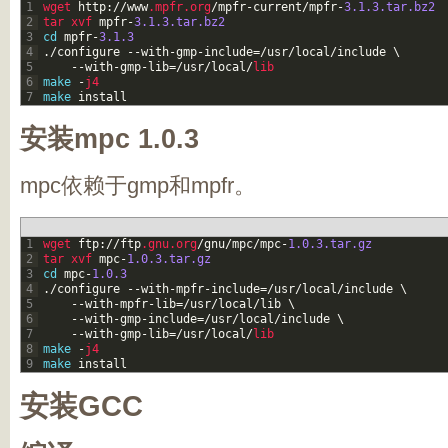
1
wget 
http
:
/
/
www
.mpfr
.org
/
mpfr
-
current
/
mpfr
-
3.1.3.tar.bz2
2
tar 
xvf 
mpfr
-
3.1.3.tar.bz2
3
cd
mpfr
-
3.1.3
4
.
/
configure
--
with
-
gmp
-
include
=
/
usr
/
local
/
include
\
5
--
with
-
gmp
-
lib
=
/
usr
/
local
/
lib
6
make
-
j4
7
make
install
安装mpc 1.0.3
mpc依赖于gmp和mpfr。
1
wget 
ftp
:
/
/
ftp
.gnu
.org
/
gnu
/
mpc
/
mpc
-
1.0.3.tar.gz
2
tar 
xvf 
mpc
-
1.0.3.tar.gz
3
cd
mpc
-
1.0.3
4
.
/
configure
--
with
-
mpfr
-
include
=
/
usr
/
local
/
include
\
5
--
with
-
mpfr
-
lib
=
/
usr
/
local
/
lib
\
6
--
with
-
gmp
-
include
=
/
usr
/
local
/
include
\
7
--
with
-
gmp
-
lib
=
/
usr
/
local
/
lib
8
make
-
j4
9
make
install
安装GCC