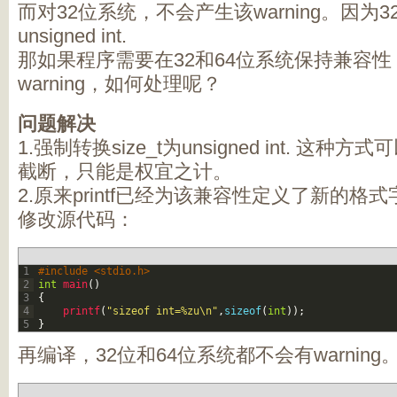
而对32位系统，不会产生该warning。因为32
unsigned int.
那如果程序需要在32和64位系统保持兼容
warning，如何处理呢？
问题解决
1.强制转换size_t为unsigned int. 这种方
截断，只能是权宜之计。
2.原来printf已经为该兼容性定义了新的格式
修改源代码：
1
#include <stdio.h>
2
int
main
(
)
3
{
4
printf
(
"sizeof int=%zu\n"
,
sizeof
(
int
)
)
;
5
}
再编译，32位和64位系统都不会有warning