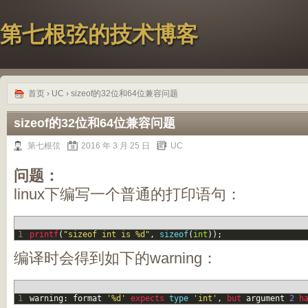
第七根弦的技术博客
首页
›
UC
› sizeof的32位和64位兼容问题
sizeof的32位和64位兼容问题
第七根弦
2016 年 3 月 25 日
UC
问题：
linux下编写一个普通的打印语句：
1
printf
(
"sizeof int is %d"
,
sizeof
(
int
)
)
;
编译时会得到如下的warning：
1
warning
:
format
'%d'
expects 
type
'int'
,
but 
argument
2
h