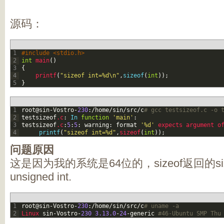
源码：
1
#include <stdio.h> 
2
int
main
(
)
3
{
4
printf
(
"sizeof int=%d\n"
,
sizeof
(
int
)
)
;
5
}
1
root
@
sin
-
Vostro
-
230
:
/
home
/
sin
/
src
/
c
# gcc testsizeof.c -o 
2
testsizeof
.c
:
In
function
'main'
:
3
testsizeof
.c
:
5
:
5
:
warning
:
format
'%d'
expects 
argument 
o
4
printf
(
"sizeof int=%d"
,
sizeof
(
int
)
)
;
问题原因
这是因为我的系统是64位的，sizeof返回的siz
unsigned int.
1
root
@
sin
-
Vostro
-
230
:
/
home
/
sin
/
src
/
c
# uname -a
2
Linux 
sin
-
Vostro
-
230
3.13.0
-
24
-
generic
#46-Ubuntu SMP Thu