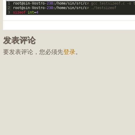
1
root
@
sin
-
Vostro
-
230
:
/
home
/
sin
/
src
/
c
# gcc testsizeof.c -o 
2
root
@
sin
-
Vostro
-
230
:
/
home
/
sin
/
src
/
c
# ./testsizeof
3
sizeof 
int
=
4
发表评论
要发表评论，您必须先
登录
。