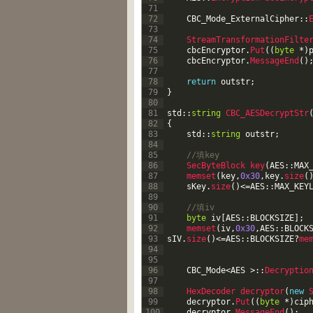
71
72
CBC_Mode_ExternalCipher
::
73
74
StreamTransformationFilte
75
cbcEncryptor
.
Put
(
(
byte
*
)
76
cbcEncryptor
.
MessageEnd
(
)
77
78
return
outstr
;
79
}
80
81
std
::
string
CBC_AESDecryptStr
82
{
83
std
::
string
outstr
;
84
85
//填key    
86
SecByteBlock 
key
(
AES
::
MAX
87
memset
(
key
,
0x30
,
key
.
size
(
88
sKey
.
size
(
)
<=
AES
::
MAX_KEY
89
90
//填iv    
91
byte
iv
[
AES
::
BLOCKSIZE
]
;
92
memset
(
iv
,
0x30
,
AES
::
BLOCK
93
sIV
.
size
(
)
<=
AES
::
BLOCKSIZE
?
me
94
95
96
CBC_Mode
<
AES
>
::
Decryptio
97
98
HexDecoder 
decryptor
(
new
99
decryptor
.
Put
(
(
byte
*
)
cip
100
decryptor
.
MessageEnd
(
)
;