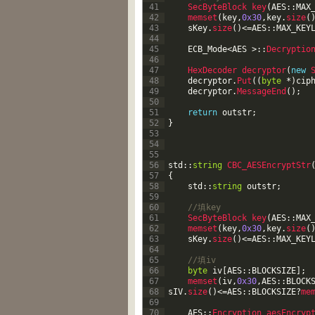
41
SecByteBlock 
key
(
AES
::
MAX
42
memset
(
key
,
0x30
,
key
.
size
(
43
sKey
.
size
(
)
<=
AES
::
MAX_KEY
44
45
ECB_Mode
<
AES
>
::
Decryptio
46
47
HexDecoder 
decryptor
(
new
48
decryptor
.
Put
(
(
byte
*
)
cip
49
decryptor
.
MessageEnd
(
)
;
50
51
return
outstr
;
52
}
53
54
55
56
std
::
string
CBC_AESEncryptStr
57
{
58
std
::
string
outstr
;
59
60
//填key    
61
SecByteBlock 
key
(
AES
::
MAX
62
memset
(
key
,
0x30
,
key
.
size
(
63
sKey
.
size
(
)
<=
AES
::
MAX_KEY
64
65
//填iv    
66
byte
iv
[
AES
::
BLOCKSIZE
]
;
67
memset
(
iv
,
0x30
,
AES
::
BLOCK
68
sIV
.
size
(
)
<=
AES
::
BLOCKSIZE
?
me
69
70
AES
::
Encryption 
aesEncryp