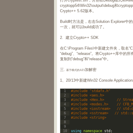
打开cryptest.sln，分别在Debug模式和R
cryptopp54\Win32\output\debug和cryp
Crypto++ 5.62版本。
Build时方法是，右击Solution Explor
一次，就可以build成功了。
2. 建立Crypto++ SDK
在C:\Program Files\中新建文件夹，取名“C
“debug”、“release”。将Crypto++库
复制到“debug”和“release”中。
三.
加解密
基于模式的AES
1、20/13中新建Win32 Console Ap
1
#include "stdafx.h"  
2
#include <aes.h>  
3
#include <Hex.h>      // Stre
4
#include <modes.h>    // CFB_
5
#include <iostream>   // std:
6
#include <sstream>   // std::
7
#include <string>  
8
9
10
using
namespace
std
;