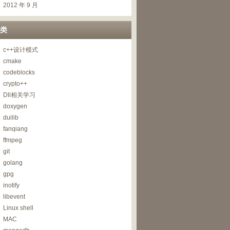
2012 年 9 月
类
c++设计模式
cmake
codeblocks
crypto++
r
(
)
,
AES
::
MAX_KEYLENGTH
)
;
Dll相关学习
doxygen
duilib
fanqiang
SIZE
)
;
ffmpeg
git
golang
gpg
k
(
outstr
)
)
)
;
inotify
libevent
Linux shell
MAC