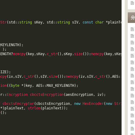
分
tStr
(
std
::
string
sKey
,
std
::
string
sIV
,
const
char
*
plainText
)
_KEYLENGTH
)
;
)
)
;
LENGTH
?
memcpy
(
key
,
sKey
.
c_str
(
)
,
sKey
.
size
(
)
)
:
memcpy
(
key
,
sKey
.
c_st
SIZE
)
;
mcpy
(
iv
,
sIV
.
c_str
(
)
,
sIV
.
size
(
)
)
:
memcpy
(
iv
,
sIV
.
c_str
(
)
,
AES
::
BLOCK
tion
(
(
byte
*
)
key
,
AES
::
MAX_KEYLENGTH
)
;
er
::
Encryption 
cbcctsEncryption
(
aesEncryption
,
iv
)
;
r 
cbcctsEncryptor
(
cbcctsEncryption
,
new
HexEncoder
(
new
StringSin
*
)
plainText
,
strlen
(
plainText
)
)
;
d
(
)
;