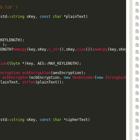
ib.lib" )  
(
std
::
string
sKey
,
const
char
*
plainText
)
_KEYLENGTH
)
;
)
)
;
LENGTH
?
memcpy
(
key
,
sKey
.
c_str
(
)
,
sKey
.
size
(
)
)
:
memcpy
(
key
,
sKey
.
c_st
tion
(
(
byte
*
)
key
,
AES
::
MAX_KEYLENGTH
)
;
Encryption 
ecbEncryption
(
aesEncryption
)
;
r 
ecbEncryptor
(
ecbEncryption
,
new
HexEncoder
(
new
StringSink
(
outs
plainText
,
strlen
(
plainText
)
)
;
;
(
std
::
string
sKey
,
const
char
*
cipherText
)