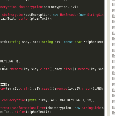
Encryption 
cbcEncryption
(
aesEncryption
,
iv
)
;
r 
cbcEncryptor
(
cbcEncryption
,
new
HexEncoder
(
new
StringSink
(
outs
plainText
,
strlen
(
plainText
)
)
;
;
(
std
::
string
sKey
,
std
::
string
sIV
,
const
char
*
cipherText
)
_KEYLENGTH
)
;
)
)
;
LENGTH
?
memcpy
(
key
,
sKey
.
c_str
(
)
,
sKey
.
size
(
)
)
:
memcpy
(
key
,
sKey
.
c_st
SIZE
)
;
mcpy
(
iv
,
sIV
.
c_str
(
)
,
sIV
.
size
(
)
)
:
memcpy
(
iv
,
sIV
.
c_str
(
)
,
AES
::
BLOCK
n 
cbcDecryption
(
(
byte
*
)
key
,
AES
::
MAX_KEYLENGTH
,
iv
)
;
StreamTransformationFilter
(
cbcDecryption
,
new
StringSink
(
outstr
)
herText
,
strlen
(
cipherText
)
)
;