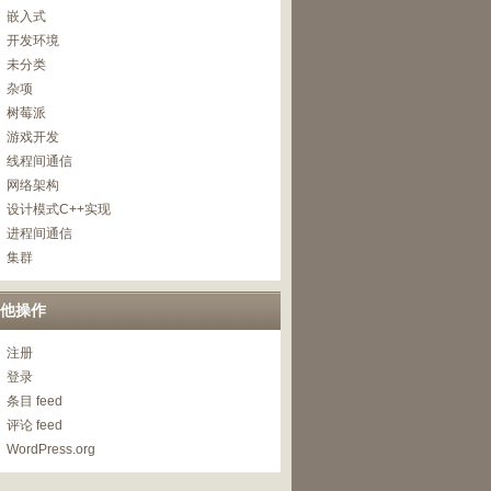
嵌入式
开发环境
未分类
杂项
树莓派
游戏开发
线程间通信
网络架构
设计模式C++实现
r
(
)
,
AES
::
MAX_KEYLENGTH
)
;
进程间通信
集群
SIZE
)
;
他操作
注册
登录
tr
)
)
)
;
条目 feed
评论 feed
WordPress.org