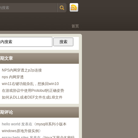
首页
期文章
NPS内网穿透之p2p连接
nps 内网穿透
win11右键功能杂乱，想换回win10
在游戏协议中使用Protobuf的正确姿势
如何从DLL或者DEF文件生成LIB文件
期评论
hello world
发表在《
mysql8系列小版本
windows原地升级实例
》
essay help sites
发表在《
linux下用户名密码