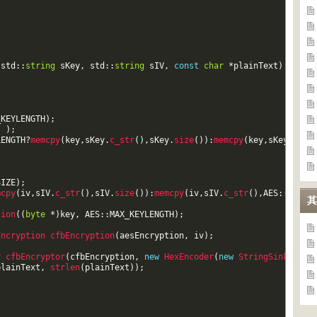
(
std
::
string
sKey
,
std
::
string
sIV
,
const
char
*
plainText
)
_KEYLENGTH
)
;
)
)
;
LENGTH
?
memcpy
(
key
,
sKey
.
c_str
(
)
,
sKey
.
size
(
)
)
:
memcpy
(
key
,
sKey
.
c_st
SIZE
)
;
mcpy
(
iv
,
sIV
.
c_str
(
)
,
sIV
.
size
(
)
)
:
memcpy
(
iv
,
sIV
.
c_str
(
)
,
AES
::
BLOCK
其
tion
(
(
byte
*
)
key
,
AES
::
MAX_KEYLENGTH
)
;
Encryption 
cfbEncryption
(
aesEncryption
,
iv
)
;
r 
cfbEncryptor
(
cfbEncryption
,
new
HexEncoder
(
new
StringSink
(
outs
plainText
,
strlen
(
plainText
)
)
;
;