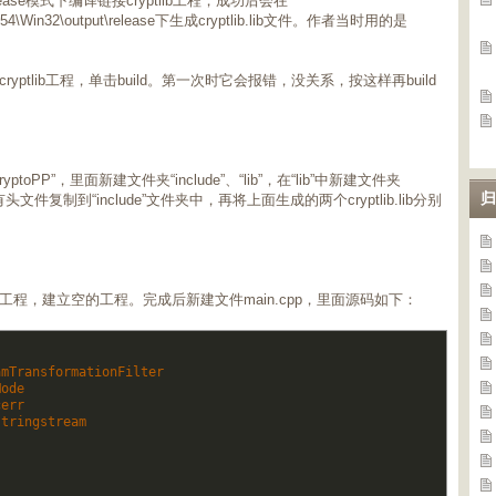
elease模式下编译链接cryptlib工程，成功后会在
topp54\Win32\output\release下生成cryptlib.lib文件。作者当时用的是
er中的cryptlib工程，单击build。第一次时它会报错，没关系，按这样再build
ryptoPP”，里面新建文件夹“include”、“lib”，在“lib”中新建文件夹
归
中的所有头文件复制到“include”文件夹中，再将上面生成的两个cryptlib.lib分别
plication工程，建立空的工程。完成后新建文件main.cpp，里面源码如下：
amTransformationFilter  
Mode  
cerr    
stringstream    