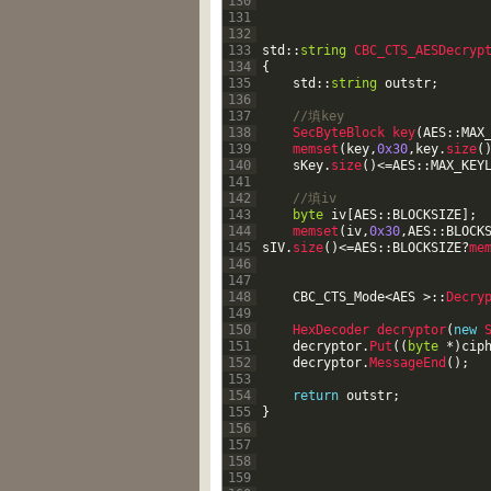
130
131
132
133
std
::
string
CBC_CTS_AESDecryp
134
{
135
std
::
string
outstr
;
136
137
//填key    
138
SecByteBlock 
key
(
AES
::
MAX
139
memset
(
key
,
0x30
,
key
.
size
(
140
sKey
.
size
(
)
<=
AES
::
MAX_KEY
141
142
//填iv    
143
byte
iv
[
AES
::
BLOCKSIZE
]
;
144
memset
(
iv
,
0x30
,
AES
::
BLOCK
145
sIV
.
size
(
)
<=
AES
::
BLOCKSIZE
?
me
146
147
148
CBC_CTS_Mode
<
AES
>
::
Decry
149
150
HexDecoder 
decryptor
(
new
151
decryptor
.
Put
(
(
byte
*
)
cip
152
decryptor
.
MessageEnd
(
)
;
153
154
return
outstr
;
155
}
156
157
158
159