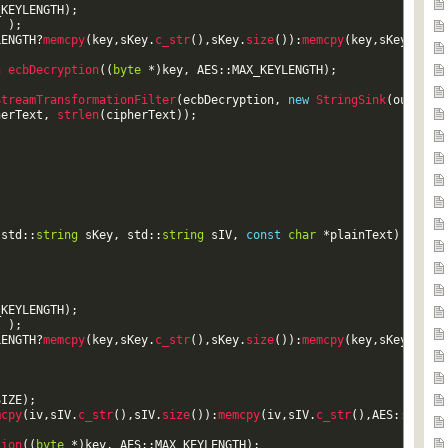
_KEYLENGTH
)
;
)
)
;
LENGTH
?
memcpy
(
key
,
sKey
.
c_str
(
)
,
sKey
.
size
(
)
)
:
memcpy
(
key
,
sKey
.
c_st
n 
ecbDecryption
(
(
byte
*
)
key
,
AES
::
MAX_KEYLENGTH
)
;
StreamTransformationFilter
(
ecbDecryption
,
new
StringSink
(
outstr
)
herText
,
strlen
(
cipherText
)
)
;
(
std
::
string
sKey
,
std
::
string
sIV
,
const
char
*
plainText
)
_KEYLENGTH
)
;
)
)
;
LENGTH
?
memcpy
(
key
,
sKey
.
c_str
(
)
,
sKey
.
size
(
)
)
:
memcpy
(
key
,
sKey
.
c_st
SIZE
)
;
mcpy
(
iv
,
sIV
.
c_str
(
)
,
sIV
.
size
(
)
)
:
memcpy
(
iv
,
sIV
.
c_str
(
)
,
AES
::
BLOCK
tion
(
(
byte
*
)
key
,
AES
::
MAX_KEYLENGTH
)
;