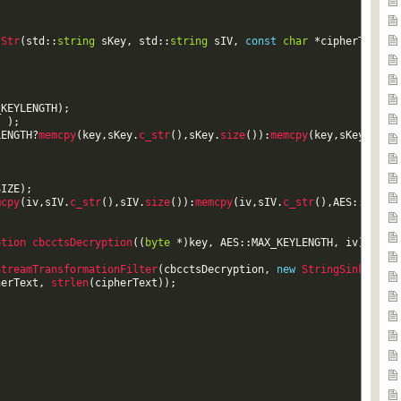
tStr
(
std
::
string
sKey
,
std
::
string
sIV
,
const
char
*
cipherText
)
_KEYLENGTH
)
;
)
)
;
LENGTH
?
memcpy
(
key
,
sKey
.
c_str
(
)
,
sKey
.
size
(
)
)
:
memcpy
(
key
,
sKey
.
c_st
SIZE
)
;
mcpy
(
iv
,
sIV
.
c_str
(
)
,
sIV
.
size
(
)
)
:
memcpy
(
iv
,
sIV
.
c_str
(
)
,
AES
::
BLOCK
ption 
cbcctsDecryption
(
(
byte
*
)
key
,
AES
::
MAX_KEYLENGTH
,
iv
)
;
StreamTransformationFilter
(
cbcctsDecryption
,
new
StringSink
(
outs
herText
,
strlen
(
cipherText
)
)
;