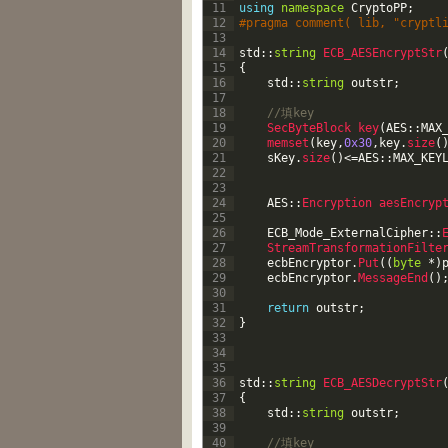
11
using
namespace
CryptoPP
;
12
#pragma comment( lib, "cryptl
13
14
std
::
string
ECB_AESEncryptStr
15
{
16
std
::
string
outstr
;
17
18
//填key    
19
SecByteBlock 
key
(
AES
::
MAX
20
memset
(
key
,
0x30
,
key
.
size
(
21
sKey
.
size
(
)
<=
AES
::
MAX_KEY
22
23
24
AES
::
Encryption 
aesEncryp
25
26
ECB_Mode_ExternalCipher
::
27
StreamTransformationFilte
28
ecbEncryptor
.
Put
(
(
byte
*
)
29
ecbEncryptor
.
MessageEnd
(
)
30
31
return
outstr
;
32
}
33
34
35
36
std
::
string
ECB_AESDecryptStr
37
{
38
std
::
string
outstr
;
39
40
//填key    