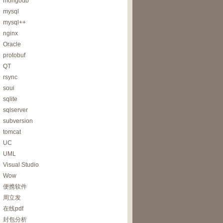
mongodb
mysql
mysql++
nginx
Oracle
protobuf
QT
r
(
)
,
AES
::
MAX_KEYLENGTH
)
;
rsync
soui
sqlite
sqlserver
SIZE
)
;
subversion
tomcat
UC
tr
)
)
)
;
UML
Visual Studio
Wow
便携软件
周立发
在线pdf
封包分析