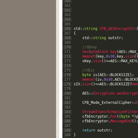
160
161
162
163
164
165
166
std
::
string
CFB_AESEncryptStr
167
{
168
std
::
string
outstr
;
169
170
//填key    
171
SecByteBlock 
key
(
AES
::
MAX
172
memset
(
key
,
0x30
,
key
.
size
(
173
sKey
.
size
(
)
<=
AES
::
MAX_KEY
174
175
//填iv    
176
byte
iv
[
AES
::
BLOCKSIZE
]
;
177
memset
(
iv
,
0x30
,
AES
::
BLOCK
178
sIV
.
size
(
)
<=
AES
::
BLOCKSIZE
?
me
179
180
AES
::
Encryption 
aesEncryp
181
182
CFB_Mode_ExternalCipher
::
183
184
StreamTransformationFilte
185
cfbEncryptor
.
Put
(
(
byte
*
)
186
cfbEncryptor
.
MessageEnd
(
)
187
188
return
outstr
;
189
}