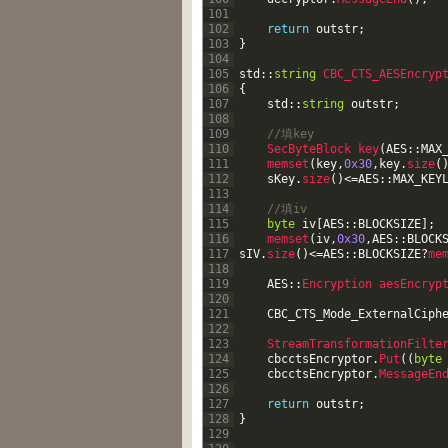
101
102
return
outstr
;
103
}
104
105
std
::
string
CBC_CTS_AESEncryp
106
{
107
std
::
string
outstr
;
108
109
//填key    
110
SecByteBlock 
key
(
AES
::
MAX
111
memset
(
key
,
0x30
,
key
.
size
(
112
sKey
.
size
(
)
<=
AES
::
MAX_KEY
113
114
//填iv    
115
byte
iv
[
AES
::
BLOCKSIZE
]
;
116
memset
(
iv
,
0x30
,
AES
::
BLOCK
117
sIV
.
size
(
)
<=
AES
::
BLOCKSIZE
?
me
118
119
AES
::
Encryption 
aesEncryp
120
121
CBC_CTS_Mode_ExternalCiph
122
123
StreamTransformationFilte
124
cbcctsEncryptor
.
Put
(
(
byte
125
cbcctsEncryptor
.
MessageEn
126
127
return
outstr
;
128
}
129