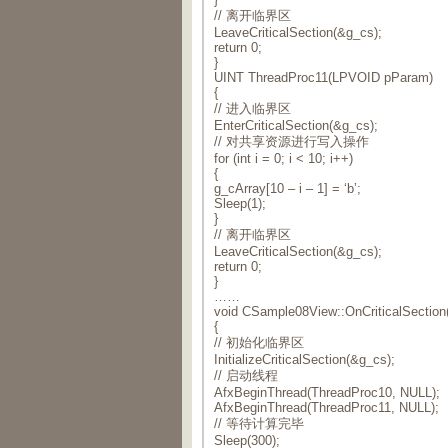
// 离开临界区
LeaveCriticalSection(&g_cs);
return 0;
}
UINT ThreadProc11(LPVOID pParam)
{
// 进入临界区
EnterCriticalSection(&g_cs);
// 对共享资源进行写入操作
for (int i = 0; i < 10; i++)
{
g_cArray[10 – i – 1] = ‘b’;
Sleep(1);
}
// 离开临界区
LeaveCriticalSection(&g_cs);
return 0;
}
……
void CSample08View::OnCriticalSection(
{
// 初始化临界区
InitializeCriticalSection(&g_cs);
// 启动线程
AfxBeginThread(ThreadProc10, NULL);
AfxBeginThread(ThreadProc11, NULL);
// 等待计算完毕
Sleep(300);