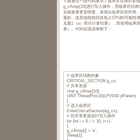
下面通过一段代码展示了临界区在保护多
g_cArray[10]进行写入操作，用临界
实验效果更加明显，体现出临界区的作用，在线程
毫秒，使其他线程同其抢占CPU的可能性
见图1（a）所示计算结果），而使用临界
果）。代码实现清单附下：
// 临界区结构对象
CRITICAL_SECTION g_cs;
// 共享资源
char g_cArray[10];
UINT ThreadProc10(LPVOID pParam)
{
// 进入临界区
EnterCriticalSection(&g_cs);
// 对共享资源进行写入操作
for (int i = 0; i < 10; i++)
{
g_cArray[i] = ‘a’;
Sleep(1);
}