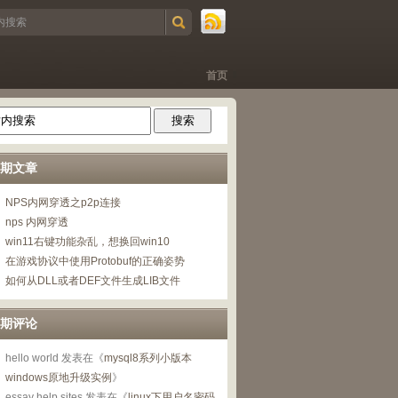
首页
期文章
NPS内网穿透之p2p连接
nps 内网穿透
win11右键功能杂乱，想换回win10
在游戏协议中使用Protobuf的正确姿势
如何从DLL或者DEF文件生成LIB文件
期评论
hello world
发表在《
mysql8系列小版本
windows原地升级实例
》
essay help sites
发表在《
linux下用户名密码