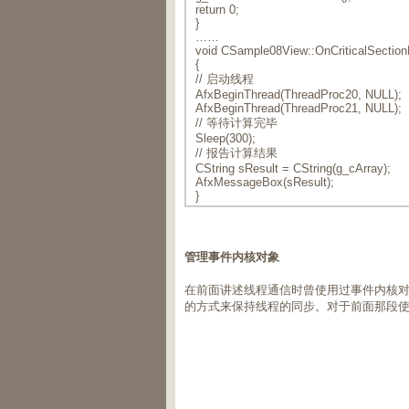
return 0;
}
……
void CSample08View::OnCriticalSection
{
// 启动线程
AfxBeginThread(ThreadProc20, NULL);
AfxBeginThread(ThreadProc21, NULL);
// 等待计算完毕
Sleep(300);
// 报告计算结果
CString sResult = CString(g_cArray);
AfxMessageBox(sResult);
}
管理事件内核对象
在前面讲述线程通信时曾使用过事件内核
的方式来保持线程的同步。对于前面那段