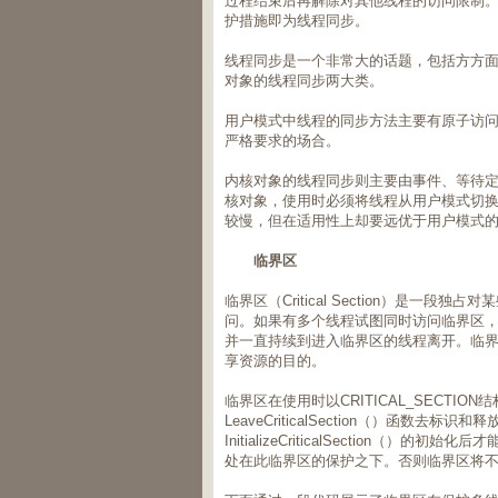
过程结束后再解除对其他线程的访问限制
护措施即为线程同步。
线程同步是一个非常大的话题，包括方方
对象的线程同步两大类。
用户模式中线程的同步方法主要有原子访
严格要求的场合。
内核对象的线程同步则主要由事件、等待
核对象，使用时必须将线程从用户模式切换
较慢，但在适用性上却要远优于用户模式
临界区
临界区（Critical Section）是
问。如果有多个线程试图同时访问临界区
并一直持续到进入临界区的线程离开。临
享资源的目的。
临界区在使用时以CRITICAL_SECTION结构
LeaveCriticalSection（）函数去
InitializeCriticalSectio
处在此临界区的保护之下。否则临界区将