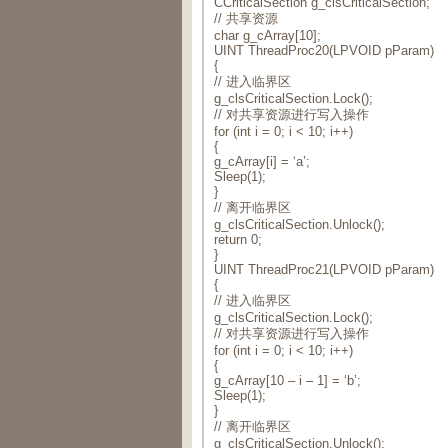
CCriticalSection g_clsCriticalSection;
// 共享资源
char g_cArray[10];
UINT ThreadProc20(LPVOID pParam)
{
// 进入临界区
g_clsCriticalSection.Lock();
// 对共享资源进行写入操作
for (int i = 0; i < 10; i++)
{
g_cArray[i] = ‘a’;
Sleep(1);
}
// 离开临界区
g_clsCriticalSection.Unlock();
return 0;
}
UINT ThreadProc21(LPVOID pParam)
{
// 进入临界区
g_clsCriticalSection.Lock();
// 对共享资源进行写入操作
for (int i = 0; i < 10; i++)
{
g_cArray[10 – i – 1] = ‘b’;
Sleep(1);
}
// 离开临界区
g_clsCriticalSection.Unlock();