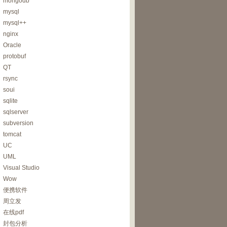
mongodb
mysql
mysql++
nginx
Oracle
protobuf
QT
rsync
soui
sqlite
sqlserver
subversion
tomcat
UC
UML
Visual Studio
Wow
便携软件
周立发
在线pdf
封包分析