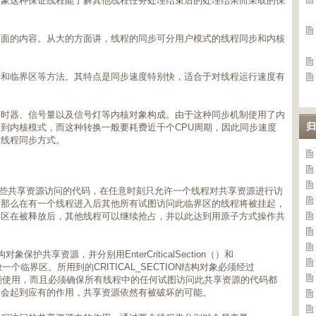
。象这种保证线程能了解其他线程任务处理结束后的处理结果而采取的保
面面的内容。从大的方面讲，线程的同步可分用户模式的线程同步和内核
问和临界区等方法。其特点是同步速度特别快，适合于对线程运行速度有
定时器、信号量以及信号灯等内核对象构成。由于这种同步机制使用了内
归
到内核模式，而这种转换一般要耗费近千个CPU周期，因此同步速度
的线程同步方式。
一段独占对某些共享资源访问的代码，在任意时刻只允许一个线程对共享资源进行访
，那么在有一个线程进入后其他所有试图访问此临界区的线程将被挂起，
界区在被释放后，其他线程可以继续抢占，并以此达到用原子方式操作共
对象保护共享资源，并分别用EnterCriticalSection（）和
标识和释放一个临界区。所用到的CRITICAL_SECTION结构对象必须经过
n（）的初始化后才能使用，而且必须确保所有线程中的任何试图访问此共享资源的代码都
不会起到应有的作用，共享资源依然有被破坏的可能。