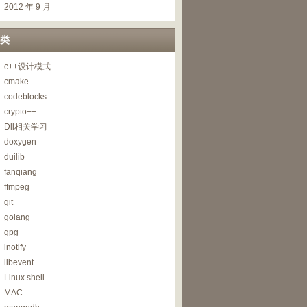
2012 年 9 月
类
c++设计模式
cmake
codeblocks
crypto++
Dll相关学习
doxygen
duilib
fanqiang
ffmpeg
git
golang
gpg
inotify
libevent
Linux shell
MAC