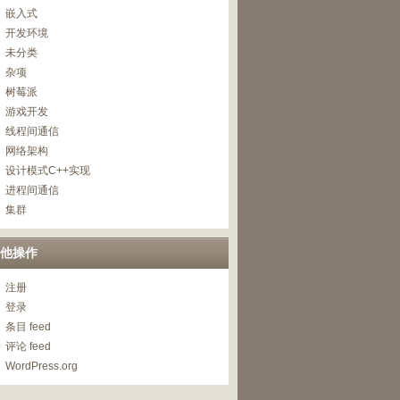
嵌入式
开发环境
未分类
杂项
树莓派
游戏开发
线程间通信
网络架构
设计模式C++实现
进程间通信
集群
他操作
注册
登录
条目 feed
评论 feed
WordPress.org