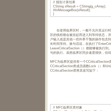
// 报告计算结果
CString sResult = CString(g_cArray);
AfxMessageBox(sResult);
}
在使用临界区时，一般不允许其运行时间
区的线程都会被挂起而进入到等待状态，
户输入或是其他一些外界干预的操作包含
长时间等待。换句话说，在执行了EnterCri
LeaveCriticalSection（）都能够被执
句的执行。虽然临界区同步速度很快，但
MFC为临界区提供有一个CCriticalS
CCriticalSection类成员函数Loc
CCriticalSection类将其改写如下：
// MFC临界区类对象