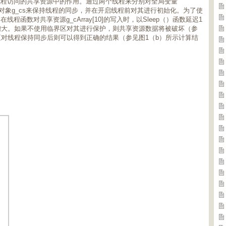
线程访问的共享资源中的作用。通过两个线程来分别对全局变量
区结构对象g_cs来保持线程的同步，并在开启线程前对其进行初始化。为了使
函数对共享资源g_cArray[10]的写入时，以Sleep（）函数延迟1
增大。如果不使用临界区对其进行保护，则共享资源数据将被破坏（参
区对线程保持同步后则可以得到正确的结果（参见图1（b）所示计算结