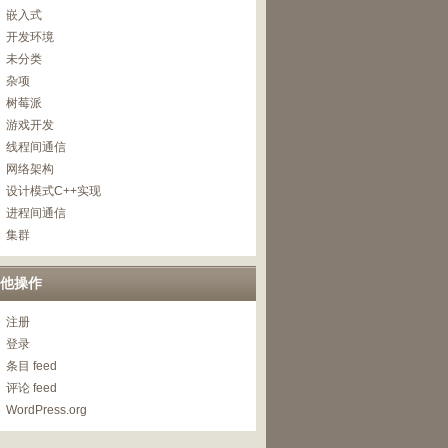
嵌入式
开发环境
未分类
杂项
树莓派
游戏开发
线程间通信
网络架构
设计模式C++实现
进程间通信
集群
他操作
注册
登录
条目 feed
评论 feed
WordPress.org