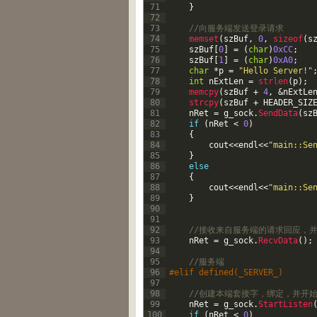
71
}
72
73
//向服务端发送登录请求
74
memset
(
szBuf
,
0
,
sizeof
(
s
75
szBuf
[
0
]
=
(
char
)
0xCC
;
76
szBuf
[
1
]
=
(
char
)
0xA0
;
77
char
*
p
=
"Hello Server!"
78
int
nExtLen
=
strlen
(
p
)
;
79
memcpy
(
szBuf
+
4
,
&
nExtLe
80
strcpy
(
szBuf
+
HEADER_SIZ
81
nRet
=
g_sock
.
SendData
(
sz
82
if
(
nRet
<
0
)
83
{
84
cout
<<
endl
<<
"main::Se
85
}
86
else
87
{
88
cout
<<
endl
<<
"main::Se
89
}
90
91
92
//接收来自服务端的请求回应，
93
nRet
=
g_sock
.
RecvData
(
)
;
94
95
//服务端
96
#elif defined(_SERVER_)
97
98
//创建本端套接字，绑定，并开
99
nRet
=
g_sock
.
StartListen
100
if
(
nRet
<
0
)