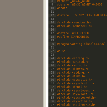
8
#ifndef _WIN32_WINNT
9
#define _WIN32_WINNT 0x0400
10
#endif
11
12
#define    WIN32_LEAN_AND_MEA
13
14
#include <windows.h>
15
#include <winsock2.h>
16
17
#define EWOULDBLOCK          
18
#define EINPROGRESS          
19
20
#pragma warning(disable:4996)
21
22
#else
23
24
#include <string.h>
25
#include <unistd.h>
26
#include <errno.h>
27
#include <limits.h>
28
#include <stdarg.h>
29
#include <time.h>
30
#include <sys/stat.h>
31
#include <sys/fcntl.h>
32
#include <fcntl.h>
33
#include <sys/types.h>
34
#include <sys/ioctl.h>
35
#include <sys/socket.h>
36
#include <sys/time.h>
37
#include <netinet/in.h>