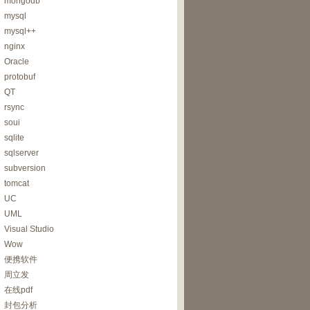
mongodb
mysql
mysql++
nginx
Oracle
protobuf
QT
rsync
soui
sqlite
sqlserver
subversion
tomcat
UC
UML
Visual Studio
Wow
便携软件
周立发
在线pdf
封包分析