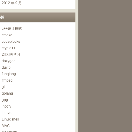
2012 年 9 月
类
c++设计模式
cmake
codeblocks
crypto++
Dll相关学习
doxygen
duilib
fanqiang
ffmpeg
git
golang
gpg
inotify
libevent
Linux shell
MAC