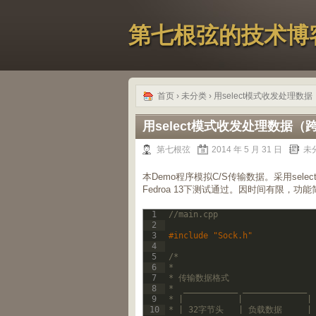
第七根弦的技术博
首页
›
未分类
› 用select模式收发处理数
用select模式收发处理数据（
第七根弦
2014 年 5 月 31 日
未
本Demo程序模拟C/S传输数据。采用sel
Fedroa 13下测试通过。因时间有限，
1
//main.cpp
2
3
#include "Sock.h"
4
5
/*
6
*
7
* 传输数据格式
8
*  ___________ _____________
9
* |           |             |
10
* | 32字节头   | 负载数据     |