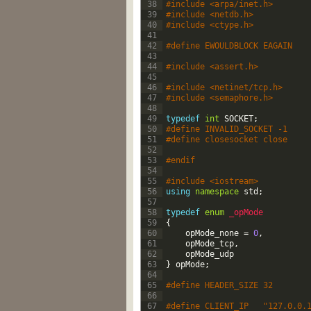
38
#include <arpa/inet.h>
39
#include <netdb.h>
40
#include <ctype.h>
41
42
#define EWOULDBLOCK EAGAIN
43
44
#include <assert.h>
45
46
#include <netinet/tcp.h>
47
#include <semaphore.h>
48
49
typedef
int
SOCKET
;
50
#define INVALID_SOCKET -1
51
#define closesocket close 
52
53
#endif
54
55
#include <iostream>
56
using
namespace
std
;
57
58
typedef
enum
_opMode
59
{
60
opMode_none
=
0
,
61
opMode_tcp
,
62
opMode
_
udp
63
}
opMode
;
64
65
#define HEADER_SIZE 32
66
67
#define CLIENT_IP	"127.0.