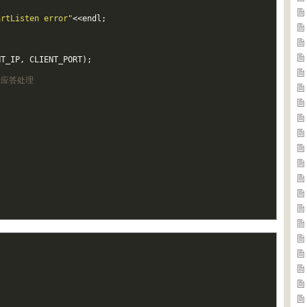
artListen error"
<<
endl
;
NT_IP
,
CLIENT_PORT
)
;
行应答处理