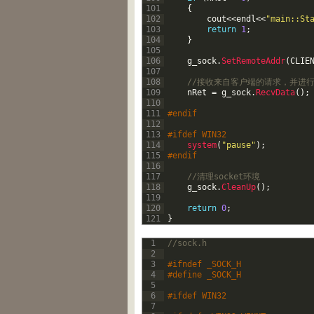
101
{
102
cout
<<
endl
<<
"main::St
103
return
1
;
104
}
105
106
g_sock
.
SetRemoteAddr
(
CLIE
107
108
//接收来自客户端的请求，并进
109
nRet
=
g_sock
.
RecvData
(
)
;
110
111
#endif
112
113
#ifdef WIN32
114
system
(
"pause"
)
;
115
#endif
116
117
//清理socket环境
118
g_sock
.
CleanUp
(
)
;
119
120
return
0
;
121
}
1
//sock.h
2
3
#ifndef _SOCK_H
4
#define _SOCK_H
5
6
#ifdef WIN32
7