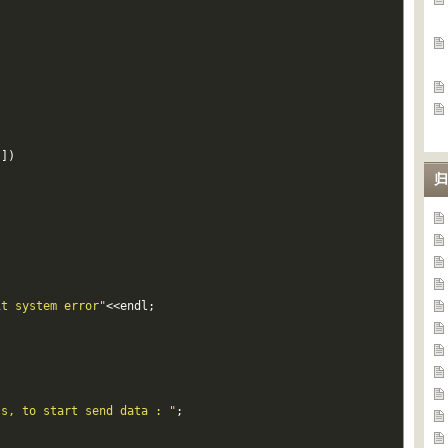
[
]
)
归
it system error"
<<
endl
;
 s, to start send data : "
;