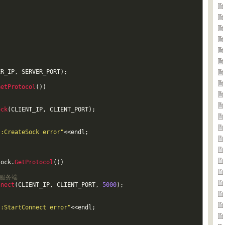
ER_IP
,
SERVER_PORT
)
;
GetProtocol
(
)
)
ock
(
CLIENT_IP
,
CLIENT_PORT
)
;
::CreateSock error"
<<
endl
;
sock
.
GetProtocol
(
)
)
接服务端
nnect
(
CLIENT_IP
,
CLIENT_PORT
,
5000
)
;
::StartConnect error"
<<
endl
;