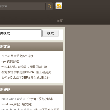
首页
期文章
NPS内网穿透之p2p连接
nps 内网穿透
win11右键功能杂乱，想换回win10
在游戏协议中使用Protobuf的正确姿势
如何从DLL或者DEF文件生成LIB文件
期评论
hello world
发表在《
mysql8系列小版本
windows原地升级实例
》
essay help sites
发表在《
linux下用户名密码