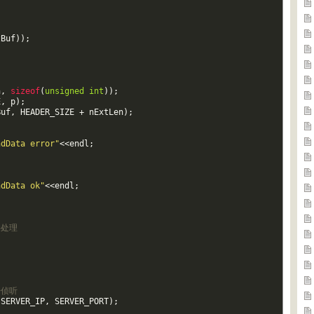
zBuf
)
)
;
;
n
,
sizeof
(
unsigned
int
)
)
;
E
,
p
)
;
Buf
,
HEADER_SIZE
+
nExtLen
)
;
ndData error"
<<
endl
;
ndData ok"
<<
endl
;
并处理
始侦听
(
SERVER_IP
,
SERVER_PORT
)
;