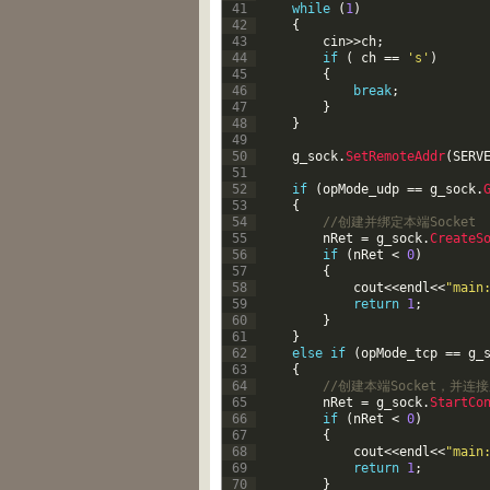
41
while
(
1
)
42
{
43
cin
>>
ch
;
44
if
(
ch
==
's'
)
45
{
46
break
;
47
}
48
}
49
50
g_sock
.
SetRemoteAddr
(
SERV
51
52
if
(
opMode_udp
==
g_sock
.
53
{
54
//创建并绑定本端Socket
55
nRet
=
g_sock
.
CreateS
56
if
(
nRet
<
0
)
57
{
58
cout
<<
endl
<<
"main
59
return
1
;
60
}
61
}
62
else
if
(
opMode_tcp
==
g_
63
{
64
//创建本端Socket，并连
65
nRet
=
g_sock
.
StartCo
66
if
(
nRet
<
0
)
67
{
68
cout
<<
endl
<<
"main
69
return
1
;
70
}