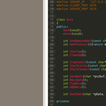
68
#define SERVER_IP	"127.0.
69
#define CLIENT_PORT 5678
70
#define SERVER_PORT 5679
71
72
73
class
Sock
74
{
75
public
:
76
Sock
(
void
)
;
77
~
Sock
(
void
)
;
78
79
int
SetRemoteAddr
(
const
c
80
int
GetProtocol
(
)
{
return
81
82
int
StartUp
(
)
;
83
int
CleanUp
(
)
;
84
85
int
CreateSock
(
const
char
86
int
StartListen
(
const
cha
87
int
StartConnect
(
const
ch
88
89
int
SendData
(
char
*
pszbuf
90
int
RecvData
(
)
;
91
int
TcpRecv
(
)
;
92
int
UdpRecv
(
)
;
93
94
int
DealData
(
char
*
pData
,
95
96
private
:
97