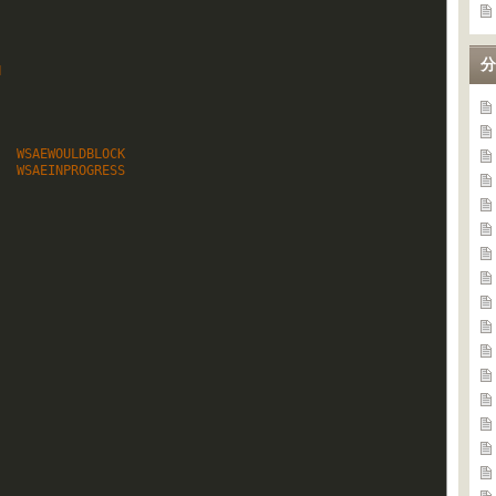
分
N
   WSAEWOULDBLOCK
   WSAEINPROGRESS