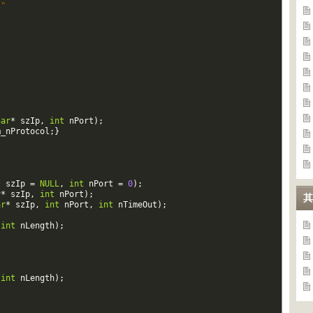
0.1"
har
*
szIp
,
int
nPort
)
;
m_nProtocol
;
}
*
szIp
=
NULL
,
int
nPort
=
0
)
;
r
*
szIp
,
int
nPort
)
;
其
ar
*
szIp
,
int
nPort
,
int
nTimeOut
)
;
,
int
nLength
)
;
int
nLength
)
;