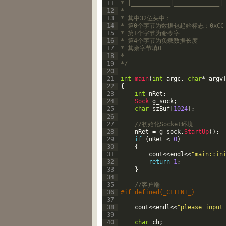
11
* |___________|_____________|
12
*
13
* 其中32位头中：
14
* 第0个字节为数据包起始标志：0xCC
15
* 第1个字节为命令字
16
* 第4个字节为负载数据长度
17
* 其余字节填0
18
*
19
*/
20
21
int
main
(
int
argc
,
char
*
argv
22
{
23
int
nRet
;
24
Sock 
g_sock
;
25
char
szBuf
[
1024
]
;
26
27
//初始化Socket环境
28
nRet
=
g_sock
.
StartUp
(
)
;
29
if
(
nRet
<
0
)
30
{
31
cout
<<
endl
<<
"main::in
32
return
1
;
33
}
34
35
//客户端
36
#if defined(_CLIENT_)
37
38
cout
<<
endl
<<
"please input
39
40
char
ch
;