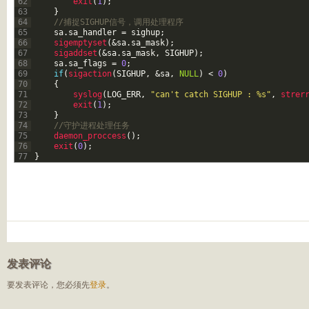
62
exit
(
1
)
;
63
}
64
//捕捉SIGHUP信号，调用处理程序
65
sa
.
sa_handler
=
sighup
;
66
sigemptyset
(
&sa
.
sa_mask
)
;
67
sigaddset
(
&sa
.
sa_mask
,
SIGHUP
)
;
68
sa
.
sa_flags
=
0
;
69
if
(
sigaction
(
SIGHUP
,
&sa
,
NULL
)
<
0
)
70
{
71
syslog
(
LOG_ERR
,
"can't catch SIGHUP : %s"
,
strer
72
exit
(
1
)
;
73
}
74
//守护进程处理任务
75
daemon_proccess
(
)
;
76
exit
(
0
)
;
77
}
发表评论
要发表评论，您必须先
登录
。