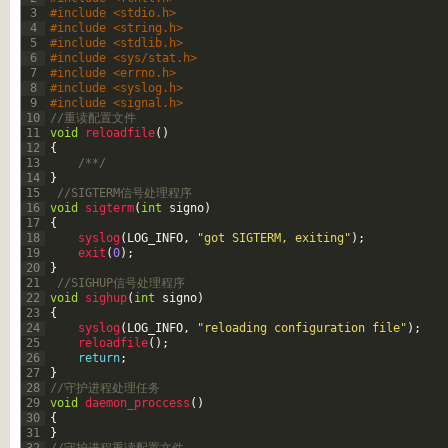
3
#include <stdio.h>
4
#include <string.h>
5
#include <stdlib.h>
6
#include <sys/stat.h>
7
#include <errno.h>
8
#include <syslog.h>
9
#include <signal.h>
10
//重读配置文件
11
void
reloadfile
(
)
12
{
13
/**/
14
}
15
//SIGTERM信号处理程序
16
void
sigterm
(
int
signo
)
17
{
18
syslog
(
LOG_INFO
,
"got SIGTERM, exiting"
)
;
19
exit
(
0
)
;
20
}
21
//SIGHUP信号处理程序
22
void
sighup
(
int
signo
)
23
{
24
syslog
(
LOG_INFO
,
"reloading configuration file"
)
;
25
reloadfile
(
)
;
26
return
;
27
}
28
//守护进程处理任务
29
void
daemon_proccess
(
)
30
{
31
}