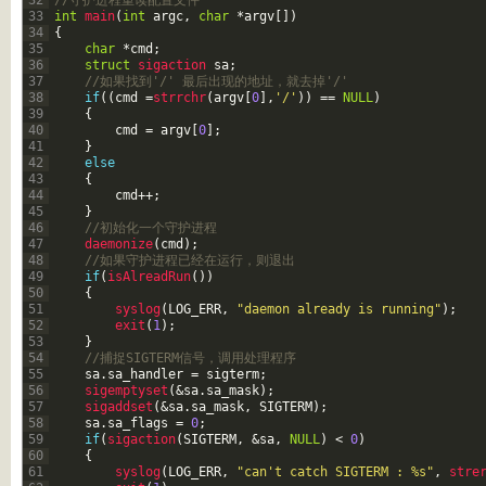
32
//守护进程重读配置文件
33
int
main
(
int
argc
,
char
*
argv
[
]
)
34
{
35
char
*
cmd
;
36
struct
sigaction 
sa
;
37
//如果找到'/' 最后出现的地址，就去掉'/'
38
if
(
(
cmd
=
strrchr
(
argv
[
0
]
,
'/'
)
)
==
NULL
)
39
{
40
cmd
=
argv
[
0
]
;
41
}
42
else
43
{
44
cmd
++
;
45
}
46
//初始化一个守护进程
47
daemonize
(
cmd
)
;
48
//如果守护进程已经在运行，则退出
49
if
(
isAlreadRun
(
)
)
50
{
51
syslog
(
LOG_ERR
,
"daemon already is running"
)
;
52
exit
(
1
)
;
53
}
54
//捕捉SIGTERM信号，调用处理程序
55
sa
.
sa_handler
=
sigterm
;
56
sigemptyset
(
&sa
.
sa_mask
)
;
57
sigaddset
(
&sa
.
sa_mask
,
SIGTERM
)
;
58
sa
.
sa_flags
=
0
;
59
if
(
sigaction
(
SIGTERM
,
&sa
,
NULL
)
<
0
)
60
{
61
syslog
(
LOG_ERR
,
"can't catch SIGTERM : %s"
,
stre