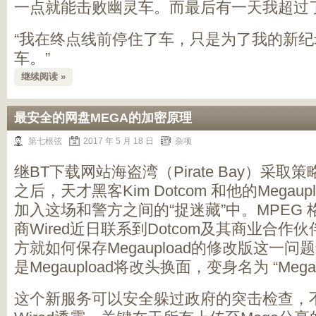
一点就能击败幽灵车。而最后有一天我超过
“我在终点线前停住了车，只是为了我的新
车。”
继续阅读 »
最安全的网盘MEGA的加密原理
第七根弦
2017 年 5 月 18 日
杂项
继BT下载网站海盗湾（Pirate Bay）采
之后，天才黑客Kim Dotcom 和他的Megau
加入这场和警方之间的“捉迷藏”中。MPEG
商Wired近日联系到Dotcom及其商业合作伙伴Ma
方就如何保存Megaupload的修改版这一
是Megaupload将改头换面，变身名为 “Me
这个新服务可以安全躲过政府的突击检查，