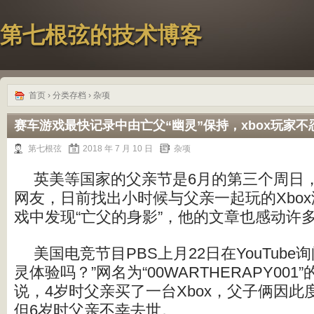
第七根弦的技术博客
首页
› 分类存档 › 杂项
赛车游戏最快记录中由亡父“幽灵”保持，xbox玩家不
第七根弦
2018 年 7 月 10 日
杂项
英美等国家的父亲节是6月的第三个周日
网友，日前找出小时候与父亲一起玩的Xbox
戏中发现“亡父的身影”，他的文章也感动许
美国电竞节目PBS上月22日在YouTub
灵体验吗？”网名为“00WARTHERAPY00
说，4岁时父亲买了一台Xbox，父子俩因
但6岁时父亲不幸去世。