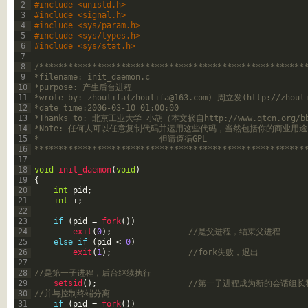
2
#include <unistd.h>
3
#include <signal.h>
4
#include <sys/param.h>
5
#include <sys/types.h>
6
#include <sys/stat.h>
7
8
/*******************************************************
9
*filename: init_daemon.c
10
*purpose: 产生后台进程
11
*wrote by: zhoulifa(
zhoulifa@163.com
) 周立发(http://zhouli
12
*date time:2006-03-10 01:00:00
13
*Thanks to: 北京工业大学 小胡（本文摘自http://www.qtcn.org/bbs/
14
*Note: 任何人可以任意复制代码并运用这些代码，当然包括你的商业用途
15
*                         但请遵循GPL
16
********************************************************
17
18
void
init_daemon
(
void
)
19
{
20
int
pid
;
21
int
i
;
22
23
if
(
pid
=
fork
(
)
)
24
exit
(
0
)
;
//是父进程，结束父进程
25
else
if
(
pid
<
0
)
26
exit
(
1
)
;
//fork失败，退出
27
28
//是第一子进程，后台继续执行
29
setsid
(
)
;
//第一子进程成为新的会话组长
30
//并与控制终端分离
31
if
(
pid
=
fork
(
)
)