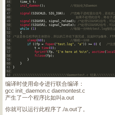
44
time
_
t
t
;
45
init_daemon
(
)
;
//初始化为Daemon
46
47
signal
(
SIGCHLD
,
SIG_IGN
)
;
/*忽略子进程退出信号，若在此
48
								   如果不处理此信号，
49
signal
(
SIGUSR1
,
signal_reload
)
;
/*处理SIGUSR1信号，
50
signal
(
SIGUSR2
,
signal_handle
)
;
/*处理SIGUSR2信号，
51
while
(
1
)
//每隔一分钟向test.log报
52
{
53
/*这是各位程序的主体部分，所以的工作在下面完成，比如http服务、FTP
54
sleep
(
60
)
;
//睡眠一分钟
55
if
(
(
fp
=
fopen
(
"test.log"
,
"a"
)
)
>=
0
)
{
/*注
56
t
=
time
(
0
)
;
57
fprintf
(
fp
,
"I'm here at %s\n"
,
asctime
(
loca
58
fclose
(
fp
)
;
59
}
60
}
61
}
62
63
//////////////////////////////daemontest.c 结束//////////
编译时使用命令进行联合编译：
gcc init_daemon.c daemontest.c
产生了一个程序比如叫a.out
你就可以运行此程序了./a.out了。