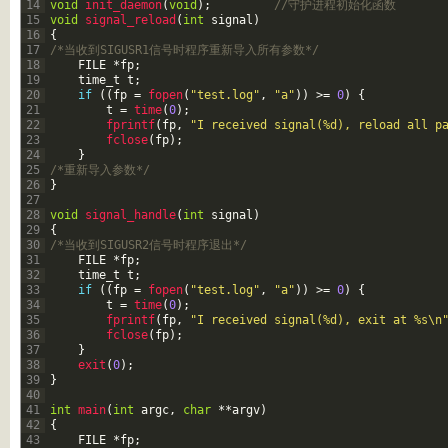
14
void
init_daemon
(
void
)
;
//守护进程初始化函数
15
void
signal_reload
(
int
signal
)
16
{
17
/*当收到SIGUSR1信号时程序重新导入所有参数*/
18
FILE
*
fp
;
19
time
_
t
t
;
20
if
(
(
fp
=
fopen
(
"test.log"
,
"a"
)
)
>=
0
)
{
21
t
=
time
(
0
)
;
22
fprintf
(
fp
,
"I received signal(%d), reload all p
23
fclose
(
fp
)
;
24
}
25
/*重新导入参数*/
26
}
27
28
void
signal_handle
(
int
signal
)
29
{
30
/*当收到SIGUSR2信号时程序退出*/
31
FILE
*
fp
;
32
time
_
t
t
;
33
if
(
(
fp
=
fopen
(
"test.log"
,
"a"
)
)
>=
0
)
{
34
t
=
time
(
0
)
;
35
fprintf
(
fp
,
"I received signal(%d), exit at %s\n
36
fclose
(
fp
)
;
37
}
38
exit
(
0
)
;
39
}
40
41
int
main
(
int
argc
,
char
*
*
argv
)
42
{
43
FILE
*
fp
;