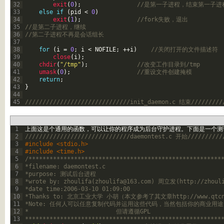
32
exit
(
0
)
;
//是第一子进程，结束第一子进
33
else
if
(
pid
<
0
)
34
exit
(
1
)
;
//fork失败，退出
35
//是第二子进程，继续
36
//第二子进程不再是会话组长
37
38
for
(
i
=
0
;
i
<
NOFILE
;
++
i
)
//关闭打开的文件描述符
39
close
(
i
)
;
40
chdir
(
"/tmp"
)
;
//改变工作目录到/tmp
41
umask
(
0
)
;
//重设文件创建掩模
42
return
;
43
}
44
45
//////////////////////////////init_daemon.c 结束/////////
1
上面这是个通用的函数，可以让你的程序成为后台守护进程。下面是一个测
2
//////////////////////////////daemontest.c 开始//////////
3
#include <stdio.h>
4
#include <time.h>
5
/*******************************************************
6
*filename: daemontest.c
7
*purpose: 测试后台进程
8
*wrote by: zhoulifa(
zhoulifa@163.com
) 周立发(http://zhouli
9
*date time:2006-03-10 01:09:00
10
*Thanks to: 北京工业大学 小胡（本文参考了其文章http://www.qtcn.org
11
*Note: 任何人可以任意复制代码并运用这些代码，当然包括你的商业用途
12
*                         但请遵循GPL
13
********************************************************