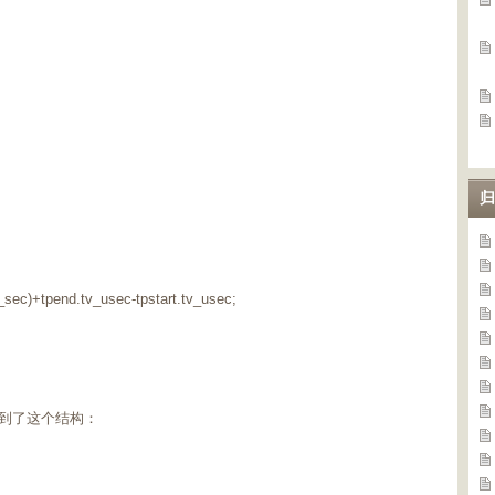
归
_sec)+tpend.tv_usec-tpstart.tv_usec;
里用到了这个结构：