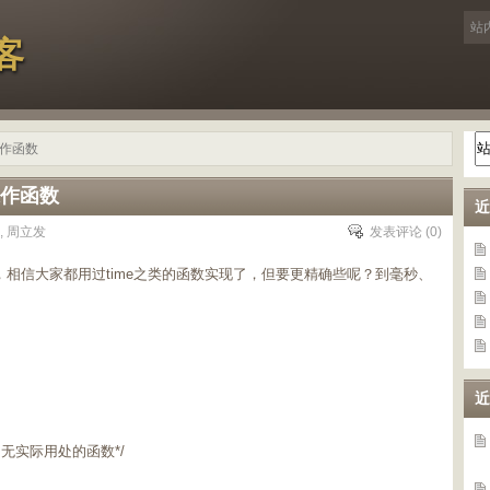
客
操作函数
操作函数
近
,
周立发
发表评论
(0)
的，相信大家都用过time之类的函数实现了，但要更精确些呢？到毫秒、
近
而已，无实际用处的函数*/