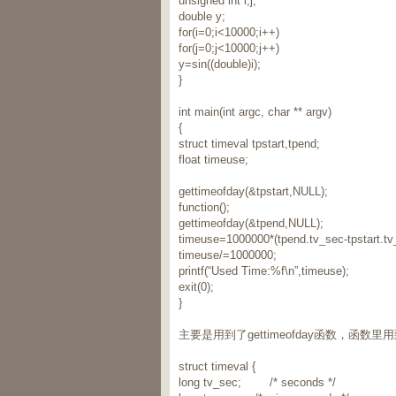
unsigned int i,j;
double y;
for(i=0;i<10000;i++)
for(j=0;j<10000;j++)
y=sin((double)i);
}
int main(int argc, char ** argv)
{
struct timeval tpstart,tpend;
float timeuse;
gettimeofday(&tpstart,NULL);
function();
gettimeofday(&tpend,NULL);
timeuse=1000000*(tpend.tv_sec-tpstart.tv
timeuse/=1000000;
printf(“Used Time:%f\n”,timeuse);
exit(0);
}
主要是用到了gettimeofday函数，函数
struct timeval {
long tv_sec; /* seconds */