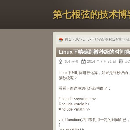
第七根弦的技术博
首页
›
UC
› Linux下精确到微秒级的时间
Linux下精确到微秒级的时间
第七根弦
2014 年 7 月 31 日
UC
Linux下对时间进行运算，如果是到秒级
微秒级呢？
看看下面这段源代码就明白了：
#include <sys/time.h>
#include <stdio.h>
#include <math.h>
void function()/*用来耗用一定的时间
{