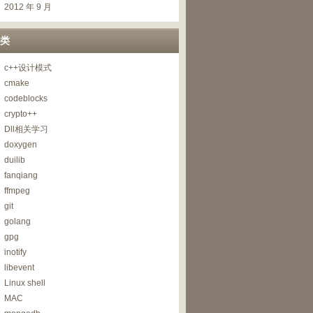
2012 年 9 月
类
c++设计模式
cmake
codeblocks
crypto++
Dll相关学习
doxygen
duilib
fanqiang
ffmpeg
git
golang
gpg
inotify
libevent
Linux shell
MAC