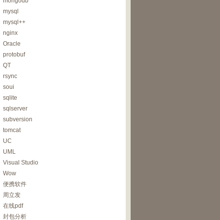
mongodb
mysql
mysql++
nginx
Oracle
protobuf
QT
rsync
soui
sqlite
sqlserver
subversion
tomcat
UC
UML
Visual Studio
Wow
便携软件
周立发
在线pdf
封包分析