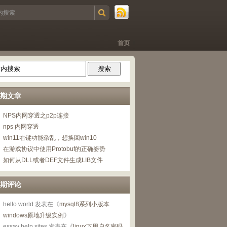
首页
期文章
NPS内网穿透之p2p连接
nps 内网穿透
win11右键功能杂乱，想换回win10
在游戏协议中使用Protobuf的正确姿势
如何从DLL或者DEF文件生成LIB文件
期评论
hello world
发表在《
mysql8系列小版本
windows原地升级实例
》
essay help sites
发表在《
linux下用户名密码