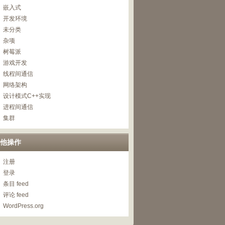
嵌入式
开发环境
未分类
杂项
树莓派
游戏开发
线程间通信
网络架构
设计模式C++实现
进程间通信
集群
他操作
注册
登录
条目 feed
评论 feed
WordPress.org