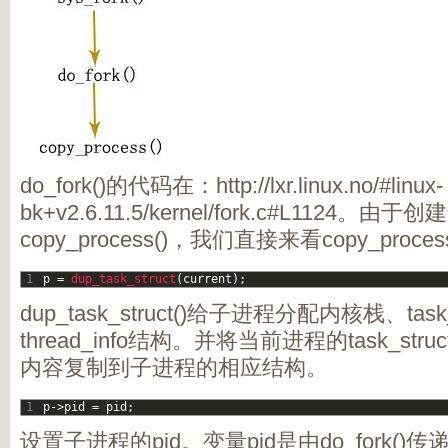
do_fork()的代码在：http://lxr.linux.no/#linux-
bk+v2.6.11.5/kernel/fork.c#L112
copy_process()，我们直接来看copy_proce
1
p
=
dup_task_struct
(
current
)
;
dup_task_struct()给子进程分配内核栈、task
thread_info结构。并将当前进程的task_struc
内容复制到子进程的相应结构。
1
p
->
pid
=
pid
;
设置子进程的pid。变量pid是由do_fork()传递给