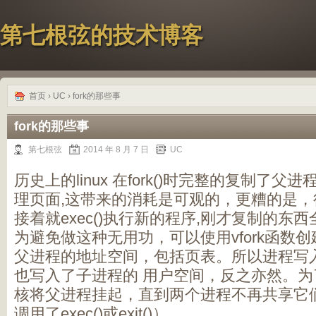
第七根弦的技术博客
首页
›
UC
› fork的那些事
fork的那些事
第七根弦
2014 年 8 月 7 日
UC
历史上的linux 在fork()时完整的复制了
理页面,这带来的消耗是可观的，更糟的是，往往
接着就exec()执行新的程序,刚才复制的东
为避免做这种无用功，可以使用vfork函数
父进程的地址空间，包括页表。所以进程写
也写入了子进程的 用户空间，反之亦然。为
核将父进程挂起，直到两个进程不再共享它
调用了exec()或exit()）。