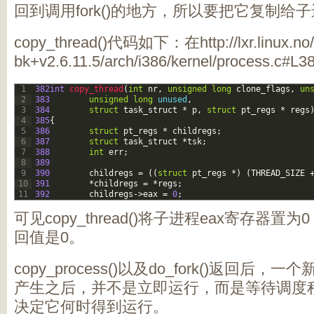
回到调用fork()的地方，所以要把它复制给
copy_thread()代码如下：在http://lxr.linux.no/#
bk+v2.6.11.5/arch/i386/kernel/process.c#L3
1
382int
copy_thread
(
int
nr
,
unsigned
long
clone_flags
,
un
2
383
unsigned
long
unused
,
3
384
struct
task_struct
*
p
,
struct
pt_regs
*
regs
4
385
{
5
386
struct
pt_regs
*
childregs
;
6
387
struct
task_struct
*
tsk
;
7
388
int
err
;
8
389
9
390
childregs
=
(
(
struct
pt_regs
*
)
(
THREAD_SIZE
10
391
*
childregs
=
*
regs
;
11
392
childregs
->
eax
=
0
;
可见copy_thread()将子进程eax寄存器置为
回值是0。
copy_process()以及do_fork()返回
产生之后，并不是立即运行，而是等待调度
决定它何时得到运行。