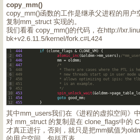
copy_mm()
copy_mm()函数的工作是继承父进程的用
复制mm_struct 实现的。
我们看看 copy_mm()的代码，在http://lxr.linux.
bk+v2.6.11.5/kernel/fork.c#L424
1
444
if
(
clone_flags
&
CLONE_VM
)
{
2
445
atomic_inc
(
&
oldmm
->
mm_users
)
;
/*mm_u
3
446
mm
=
oldmm
;
4
447
/*
5
448                 * There are cases where the PTL is h
6
449                 * new threads start up in user mode 
7
450                 * allows optimizing out ipis; the tl
8
451                 * is an example.
9
452                 */
10
453
spin_unlock_wait
(
&
oldmm
->
page_table_l
11
454
goto
good_mm
;
12
455
}
其中mm_users我们在《进程的虚拟空间》
对 mm_struct 的复制是在 clone_flags中的
才真正进行，否则，就只是把mm赋值为old
的用户空间，包括页表。