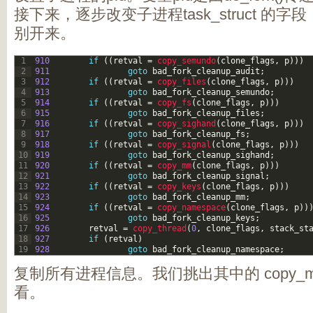
接下来，逐步改变子进程task_struct 的
别开来。
1
910
if
(
(
retval
=
copy_semundo
(
clone_flags
,
p
)
)
)
2
911
goto
bad_fork_cleanup_audit
;
3
912
if
(
(
retval
=
copy_files
(
clone_flags
,
p
)
)
)
4
913
goto
bad_fork_cleanup_semundo
;
5
914
if
(
(
retval
=
copy_fs
(
clone_flags
,
p
)
)
)
6
915
goto
bad_fork_cleanup_files
;
7
916
if
(
(
retval
=
copy_sighand
(
clone_flags
,
p
)
)
)
8
917
goto
bad_fork_cleanup_fs
;
9
918
if
(
(
retval
=
copy_signal
(
clone_flags
,
p
)
)
)
10
919
goto
bad_fork_cleanup_sighand
;
11
920
if
(
(
retval
=
copy_mm
(
clone_flags
,
p
)
)
)
12
921
goto
bad_fork_cleanup_signal
;
13
922
if
(
(
retval
=
copy_keys
(
clone_flags
,
p
)
)
)
14
923
goto
bad_fork_cleanup_mm
;
15
924
if
(
(
retval
=
copy_namespace
(
clone_flags
,
p
)
)
16
925
goto
bad_fork_cleanup_keys
;
17
926
retval
=
copy_thread
(
0
,
clone_flags
,
stack_st
18
927
if
(
retval
)
19
928
goto
bad_fork_cleanup_namespace
;
复制所有进程信息。我们挑出其中的 copy_mm()和
看。