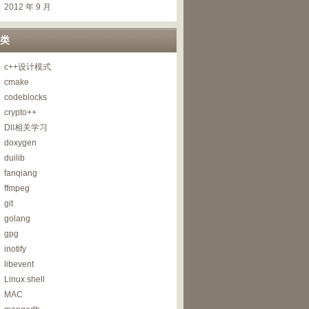
2012 年 9 月
类
c++设计模式
cmake
codeblocks
crypto++
Dll相关学习
doxygen
duilib
fanqiang
ffmpeg
git
golang
gpg
inotify
libevent
Linux shell
MAC