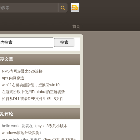
首页
期文章
NPS内网穿透之p2p连接
nps 内网穿透
win11右键功能杂乱，想换回win10
在游戏协议中使用Protobuf的正确姿势
如何从DLL或者DEF文件生成LIB文件
期评论
hello world
发表在《
mysql8系列小版本
windows原地升级实例
》
essay help sites
发表在《
linux下用户名密码