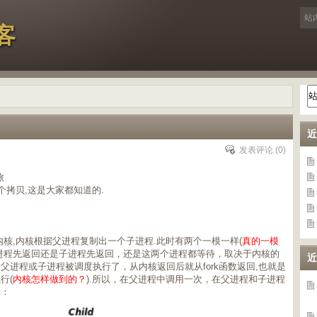
客
近
发表评论
(0)
旅
一个拷贝,这是大家都知道的.
用进入内核,内核根据父进程复制出一个子进程.此时有两个一模一样(
真的一模
进程先返回还是子进程先返回，还是这两个进程都等待，取决于内核的
近
父进程或子进程被调度执行了，从内核返回后就从fork函数返回,也就是
行(
内核怎样做到的？
).所以，在父进程中调用一次，在父进程和子进程
示：