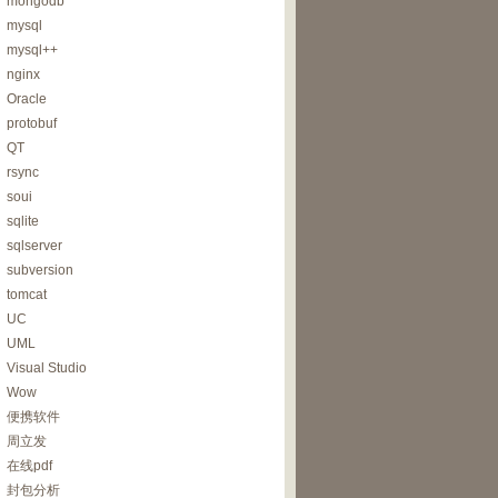
mongodb
mysql
mysql++
nginx
Oracle
protobuf
QT
rsync
soui
sqlite
sqlserver
subversion
tomcat
UC
UML
Visual Studio
Wow
便携软件
周立发
在线pdf
封包分析