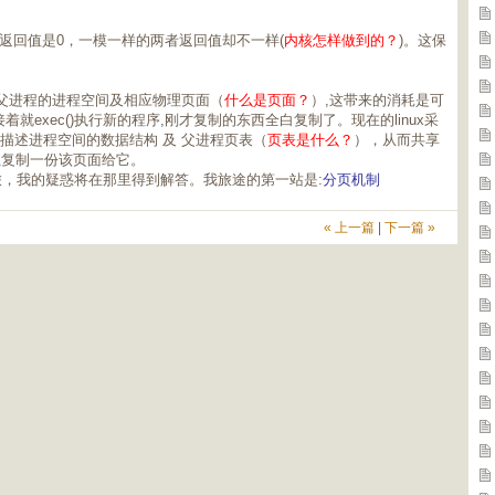
程返回值是0，一模一样的两者返回值却不一样(
内核怎样做到的？
)。这保
的复制了父进程的进程空间及相应物理页面（
什么是页面？
）,这带来的消耗是可
接着就exec()执行新的程序,刚才复制的东西全白复制了。现在的linux采
一些描述进程空间的数据结构 及 父进程页表（
页表是什么？
），从而共享
独复制一份该页面给它。
之旅，我的疑惑将在那里得到解答。我旅途的第一站是:
分页机制
« 上一篇
|
下一篇 »