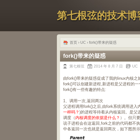
第七根弦的技术博
首页
›
UC
› fork()带来的疑惑
fork()带来的疑惑
第七根弦
2014 年 8 月 7 日
UC
由fork()带来的疑惑促成了我的linux内核之
fork()可以创建新进程,新进程是父进程的
fork()有一些有趣的特点:
1、调用一次,返回两次
父进程调用fork()之后,由fork系统调
一样吗？
)的进程等待着从内核返回。是父
调度（
内核调度的依据是什么？
）。但只要
说子进程会在这返回,fork之前的代码都不执
中各返回一次也就是返回两次，如下图所