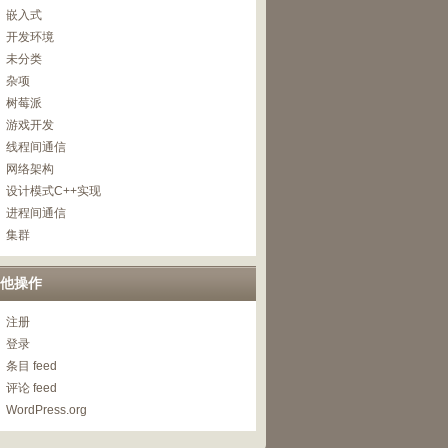
嵌入式
开发环境
未分类
杂项
树莓派
游戏开发
线程间通信
网络架构
设计模式C++实现
进程间通信
集群
他操作
注册
登录
条目 feed
评论 feed
WordPress.org