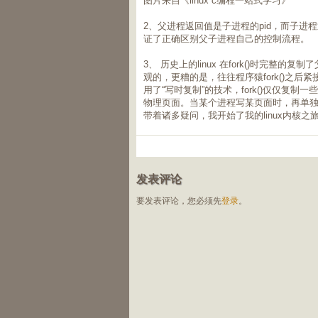
图片来自《linux c编程一站式学习》
2、父进程返回值是子进程的pid，而子进
证了正确区别父子进程自己的控制流程。
3、 历史上的linux 在fork()时完整
观的，更糟的是，往往程序猿fork()之后紧
用了“写时复制”的技术，fork()仅仅复制
物理页面。当某个进程写某页面时，再单
带着诸多疑问，我开始了我的linux内核
发表评论
要发表评论，您必须先
登录
。