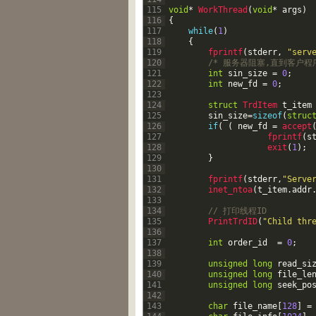
115
void
*
WorkThread
(
void
*
args
)
116
{
117
while
(
1
)
118
{
119
fprintf
(
stderr
,
"serv
120
/* 服务器阻塞,直到客户程
121
int
sin_size
=
0
;
122
int
new_fd
=
0
;
123
124
struct
TrdItem 
t_item
125
sin_size
=
sizeof
(
struc
126
if
(
(
new_fd
=
accept
127
fprintf
(
s
128
exit
(
1
)
;
129
}
130
131
fprintf
(
stderr
,
"Serve
132
inet_ntoa
(
t_item
.
addr
133
134
// 打印线程ID
135
PrintTrdID
(
"Child thr
136
137
int
order_id
=
0
;
138
139
unsigned
long
read_si
140
unsigned
long
file_le
141
unsigned
long
seek_po
142
143
char
file_name
[
128
]
=