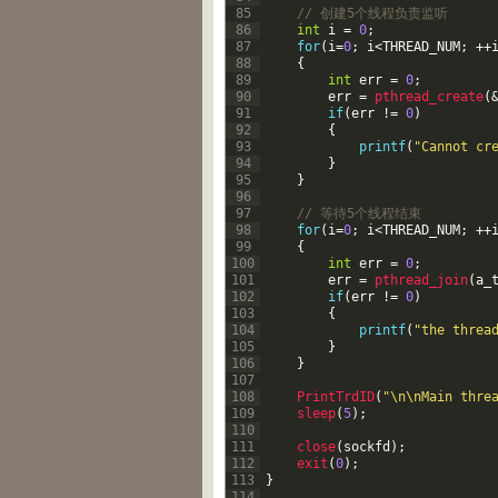
85
// 创建5个线程负责监听
86
int
i
=
0
;
87
for
(
i
=
0
;
i
<
THREAD_NUM
;
++
88
{
89
int
err
=
0
;
90
err
=
pthread_create
(
91
if
(
err
!=
0
)
92
{
93
printf
(
"Cannot cr
94
}
95
}
96
97
// 等待5个线程结束
98
for
(
i
=
0
;
i
<
THREAD_NUM
;
++
99
{
100
int
err
=
0
;
101
err
=
pthread_join
(
a_
102
if
(
err
!=
0
)
103
{
104
printf
(
"the threa
105
}
106
}
107
108
PrintTrdID
(
"\n\nMain thre
109
sleep
(
5
)
;
110
111
close
(
sockfd
)
;
112
exit
(
0
)
;
113
}
114