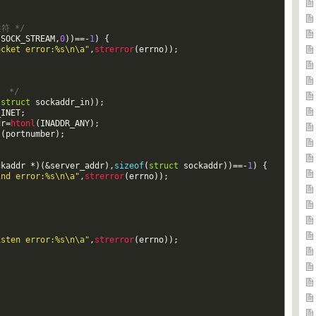
符 */
,
SOCK_STREAM
,
0
)
)
==
-
1
)
{
ocket error:%s\n\a"
,
strerror
(
errno
)
)
;
  */
(
struct
sockaddr_in
)
)
;
_INET
;
dr
=
htonl
(
INADDR_ANY
)
;
s
(
portnumber
)
;
ckaddr
*
)
(
&
server_addr
)
,
sizeof
(
struct
sockaddr
)
)
==
-
1
)
{
ind error:%s\n\a"
,
strerror
(
errno
)
)
;
{
isten error:%s\n\a"
,
strerror
(
errno
)
)
;