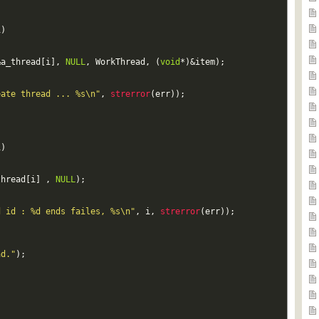
i
)
&
a_thread
[
i
]
,
NULL
,
WorkThread
,
(
void
*
)
&
item
)
;
eate thread ... %s\n"
,
strerror
(
err
)
)
;
i
)
thread
[
i
]
,
NULL
)
;
d id : %d ends failes, %s\n"
,
i
,
strerror
(
err
)
)
;
ad."
)
;