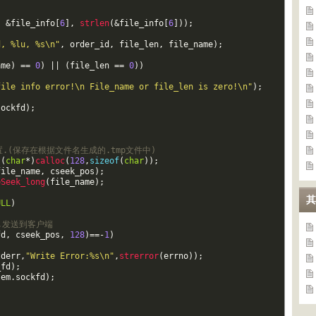
,
&
file_info
[
6
]
,
strlen
(
&
file_info
[
6
]
)
)
;
d, %lu, %s\n"
,
order_id
,
file_len
,
file_name
)
;
ame
)
==
0
)
||
(
file_len
==
0
)
)
file info error!\n File_name or file_len is zero!\n"
)
;
;
sockfd
)
;
置.(保存在根据文件名生成的.tmp文件中)
(
char
*
)
calloc
(
128
,
sizeof
(
char
)
)
;
file_name
,
cseek_pos
)
;
eSeek_long
(
file_name
)
;
其
ULL
)
,发送到客户端
fd
,
cseek_pos
,
128
)
==
-
1
)
tderr
,
"Write Error:%s\n"
,
strerror
(
errno
)
)
;
_fd
)
;
tem
.
sockfd
)
;