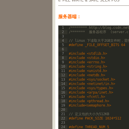
6. FILE WIRTE & SAVE SEEK POS
———————————————————
服务器端：
1
/******** http://blog.csdn.ne
2
/*******  服务器程序  (server.c)
3
4
// linux 下读取大于2GB文件时，需
5
#define _FILE_OFFSET_BITS 64
6
7
#include <stdlib.h>
8
#include <stdio.h>
9
#include <errno.h>
10
#include <string.h>
11
#include <unistd.h>
12
#include <netdb.h>
13
#include <sys/socket.h>
14
#include <netinet/in.h>
15
#include <sys/types.h>
16
#include <arpa/inet.h>
17
#include <fcntl.h>
18
#include <pthread.h>
19
#include<semaphore.h>
20
21
// 定义包的大小为512KB
22
#define PACK_SIZE 1024*512
23
24
#define THREAD_NUM 5