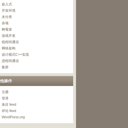
嵌入式
开发环境
未分类
杂项
树莓派
游戏开发
线程间通信
网络架构
设计模式C++实现
进程间通信
集群
他操作
注册
登录
条目 feed
评论 feed
WordPress.org