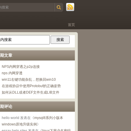
首页
期文章
NPS内网穿透之p2p连接
nps 内网穿透
win11右键功能杂乱，想换回win10
在游戏协议中使用Protobuf的正确姿势
如何从DLL或者DEF文件生成LIB文件
期评论
hello world
发表在《
mysql8系列小版本
windows原地升级实例
》
essay help sites
发表在《
linux下用户名密码