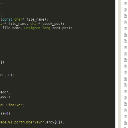
]
;
)
;
g
(
const
char
*
file_name
)
;
har
*
file_name
,
char
*
cseek_pos
)
;
*
file_name
,
unsigned
long
seek_pos
)
;
[
]
)
NBF
,
0
)
;
_addr
;
_addr
;
You Fine?\n"
;
"
)
)
<
0
)
sage:%s portnumber\a\n"
,
argv
[
0
]
)
;