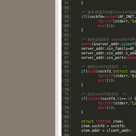
55
}
56
57
/* 服务器端开始建立socket描述
58
if
(
(
sockfd
=
socket
(
AF_INET
59
fprintf
(
stderr
,
"S
60
exit
(
1
)
;
61
}
62
63
/* 服务器端填充 sockaddr结构
64
bzero
(
&
server_addr
,
sizeof
65
server_addr
.
sin_family
=
AF
66
server_addr
.
sin_addr
.
s_ad
67
server_addr
.
sin_port
=
hton
68
69
/* 捆绑sockfd描述符  */
70
if
(
bind
(
sockfd
,
(
struct
so
71
fprintf
(
stderr
,
"B
72
exit
(
1
)
;
73
}
74
75
/* 监听sockfd描述符  */
76
if
(
listen
(
sockfd
,
5
)
==
-
1
)
77
fprintf
(
stderr
,
"L
78
exit
(
1
)
;
79
}
80
81
struct
TrdItem 
item
;
82
item
.
sockfd
=
sockfd
;
83
item
.
addr
=
client_addr
;
84