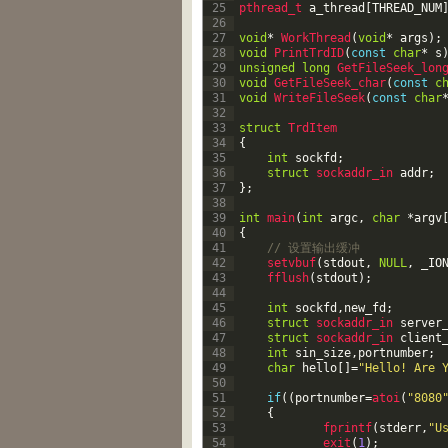
25
pthread_t 
a_thread
[
THREAD_NUM
26
27
void
*
WorkThread
(
void
*
args
)
;
28
void
PrintTrdID
(
const
char
*
s
29
unsigned
long
GetFileSeek_lon
30
void
GetFileSeek_char
(
const
c
31
void
WriteFileSeek
(
const
char
32
33
struct
TrdItem
34
{
35
int
sockfd
;
36
struct
sockaddr_in 
addr
;
37
}
;
38
39
int
main
(
int
argc
,
char
*
argv
40
{
41
// 设置输出缓冲
42
setvbuf
(
stdout
,
NULL
,
_IO
43
fflush
(
stdout
)
;
44
45
int
sockfd
,
new_fd
;
46
struct
sockaddr_in 
server
47
struct
sockaddr_in 
client
48
int
sin_size
,
portnumber
;
49
char
hello
[
]
=
"Hello! Are 
50
51
if
(
(
portnumber
=
atoi
(
"8080
52
{
53
fprintf
(
stderr
,
"U
54
exit
(
1
)
;