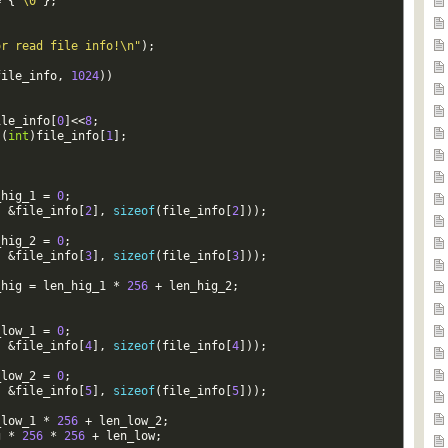
=
{
'\0'
}
;
or read file info!\n"
)
;
file_info
,
1024
)
)
ile_info
[
0
]
<<
8
;
(
int
)
file_info
[
1
]
;
_hig_1
=
0
;
,
&
file_info
[
2
]
,
sizeof
(
file_info
[
2
]
)
)
;
_hig_2
=
0
;
,
&
file_info
[
3
]
,
sizeof
(
file_info
[
3
]
)
)
;
_hig
=
len_hig_1
*
256
+
len_hig_2
;
_low_1
=
0
;
,
&
file_info
[
4
]
,
sizeof
(
file_info
[
4
]
)
)
;
_low_2
=
0
;
,
&
file_info
[
5
]
,
sizeof
(
file_info
[
5
]
)
)
;
_low_1
*
256
+
len_low_2
;
g
*
256
*
256
+
len_low
;