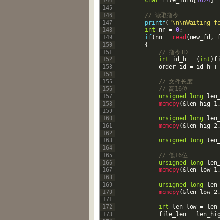
144
char
file_info
[
1024
]
145
146
// 读取指令
147
printf
(
"\n\nWaiting f
148
int
nn
=
0
;
149
if
(
nn
=
read
(
new_fd
,
150
{
151
// 指令ID
152
int
id_h
=
(
int
)
f
153
order_id
=
id_h
+
154
155
// 文件长度
156
// 高16位
157
unsigned
long
len
158
memcpy
(
&
len_hig_1
159
160
unsigned
long
len
161
memcpy
(
&
len_hig_2
162
163
unsigned
long
len
164
165
// 低16位
166
unsigned
long
len
167
memcpy
(
&
len_low_1
168
169
unsigned
long
len
170
memcpy
(
&
len_low_2
171
172
int
len_low
=
len
173
file_len
=
len_hi