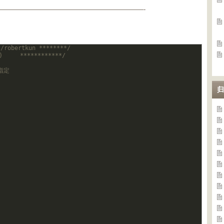
——————————————————————-
t/robertkun ********/
     ************/
指定
归