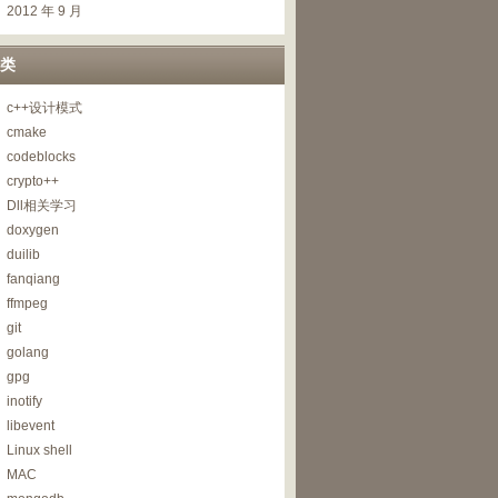
2012 年 9 月
类
c++设计模式
cmake
codeblocks
crypto++
n
_
size
)
)
==
-
1
)
{
Dll相关学习
doxygen
duilib
fanqiang
ffmpeg
git
golang
gpg
inotify
libevent
Linux shell
MAC