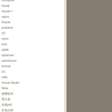
mongodb
mysql
mysql++
nginx
Oracle
protobuf
QT
rsync
soui
sqlite
sqlserver
subversion
tomcat
UC
UML
Visual Studio
Wow
便携软件
周立发
在线pdf
封包分析