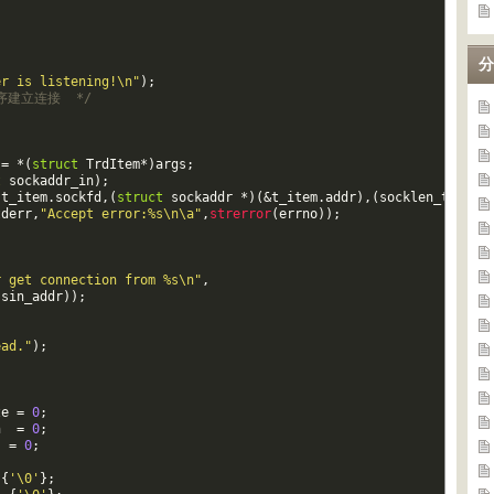
分
er is listening!\n"
)
;
序建立连接  */
=
*
(
struct
TrdItem
*
)
args
;
t
sockaddr_in
)
;
(
t_item
.
sockfd
,
(
struct
sockaddr
*
)
(
&
t_item
.
addr
)
,
(
socklen_t
*
)
&
si
tderr
,
"Accept error:%s\n\a"
,
strerror
(
errno
)
)
;
r get connection from %s\n"
,
.
sin_addr
)
)
;
ead."
)
;
ze
=
0
;
n
=
0
;
s
=
0
;
{
'\0'
}
;