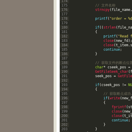
174
175
// 文件名称
176
strncpy
(
file_name
177
178
printf
(
"order = %
179
180
if
(
(
strlen
(
file_n
181
{
182
printf
(
"Read 
183
close
(
new_fd
)
184
close
(
t_item
.
185
continue
;
186
}
187
188
// 获取文件的断点位
189
char
*
cseek_pos
=
190
GetFileSeek_char
(
191
seek_pos
=
GetFil
192
193
if
(
cseek_pos
!=
N
194
{
195
// 获取断点成功
196
if
(
write
(
new_
197
{
198
fprintf
(
s
199
close
(
new
200
close
(
t_i
201
continue
;
202
}
203
}