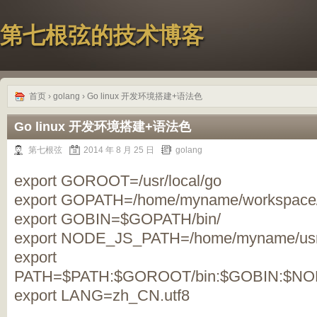
第七根弦的技术博客
首页
›
golang
› Go linux 开发环境搭建+语法色
Go linux 开发环境搭建+语法色
第七根弦
2014 年 8 月 25 日
golang
export GOROOT=/usr/local/go
export GOPATH=/home/myname/workspace
export GOBIN=$GOPATH/bin/
export NODE_JS_PATH=/home/myname/usr/
export
PATH=$PATH:$GOROOT/bin:$GOBIN:$NO
export LANG=zh_CN.utf8