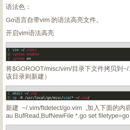
语法色：
Go语言自带vim 的语法高亮文件。
开启vim语法高亮
1
vim
~
/
.vimrc
2
syntax 
enable
3
syntax 
on
将$GOROOT/misc/vim/目录下文件拷贝到~
该目录则新建）
1
mkdir
~
/
.vim
2
cp
-
R
/
usr
/
local
/
go
/
misc
/
vim
/
*
~
/
.vim
/
新建
~/.vim/ftdetect/go.vim
,加入下面的内
au BufRead,BufNewFile *.go set filetype=go