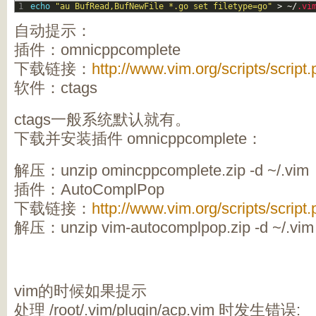
1
echo
"au BufRead,BufNewFile *.go set filetype=go"
>
~
/
.vi
自动提示：
插件：omnicppcomplete
下载链接：
http://www.vim.org/scripts/script
软件：ctags
ctags一般系统默认就有。
下载并安装插件 omnicppcomplete：
解压：unzip omincppcomplete.zip -d ~/.vim
插件：AutoComplPop
下载链接：
http://www.vim.org/scripts/script
解压：unzip vim-autocomplpop.zip -d ~/.vim
vim的时候如果提示
处理 /root/.vim/plugin/acp.vim 时发生错误: