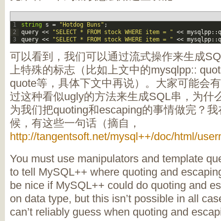
1
string
s
=
"Hotdog Buns"
;
2
query
<<
"SELECT * FROM stock WHERE item = "
<<
mysqlpp
::
3
query
<<
"SELECT * FROM stock WHERE item = "
<<
mysqlpp
::
可以看到，我们可以通过流式操作来生成SQ
上特殊的标志（比如上文中的mysqlpp:: quote_o
quote等，具体下文中再说）。大家可能会
过这种看似ugly的方法来生成SQL串，为什么不
为我们把quoting和escaping的事情做
候，有这些一句话（摘自，
http://tangentsoft.net/mysql++/doc/html/use
You must use manipulators and template que
to tell MySQL++ where quoting and escaping 
be nice if MySQL++ could do quoting and esc
on data type, but this isn’t possible in all 
can’t reliably guess when quoting and escapi