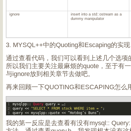
ignore
insert into a std::ostream as a
dummy manipulator
3. MYSQL++中的Quoting和Escaping的实现
通过查看代码，我们可以看到上述几个选项
所以我们主要关注最麻烦的quote，至于有一点点
与ignore放到相关章节去做吧。
再来回顾一下QUOTING和ESCAPING怎么
1
mysqlpp
::
Query 
query
=
…
;
2
query
<<
"SELECT * FROM stock WHERE item = "
;
3
query
<<
mysqlpp
::
quote
<<
“
Hotdog
’
s
Buns
”
;
我的第一反应是去查看有没有mysql:: Query:: o
方法，通过查看query.h，我发现根本没有