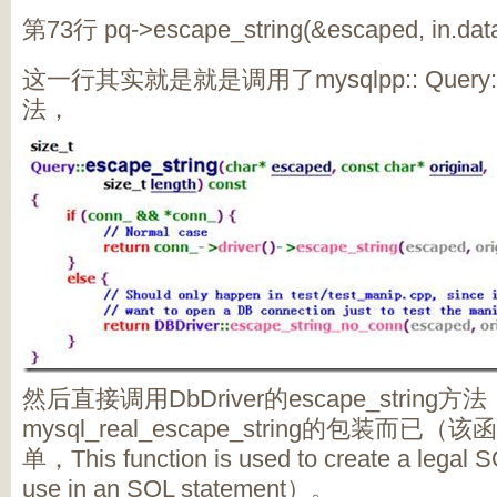
第73行 pq->escape_string(&escaped, in.data()
这一行其实就是就是调用了mysqlpp:: Query:: es
法，
然后直接调用DbDriver的escape_strin
mysql_real_escape_string的包装
单，This function is used to create a legal S
use in an SQL statement）。