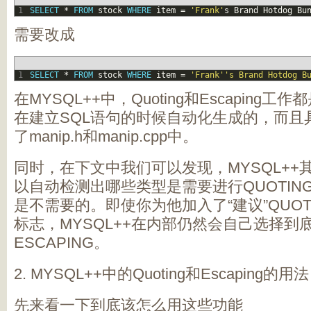
1
SELECT
*
FROM
stock
WHERE
item
=
'Frank'
s
Brand
Hotdog
Bu
需要改成
1
SELECT
*
FROM
stock
WHERE
item
=
'Frank'
's Brand Hotdog B
在MYSQL++中，Quoting和Escaping工作都是通
在建立SQL语句的时候自动化生成的，而且
了manip.h和manip.cpp中。
同时，在下文中我们可以发现，MYSQL++
以自动检测出哪些类型是需要进行QUOTING
是不需要的。即使你为他加入了“建议”QUOTI
标志，MYSQL++在内部仍然会自己选择到底
ESCAPING。
2. MYSQL++中的Quoting和Escaping的用法
先来看一下到底该怎么用这些功能