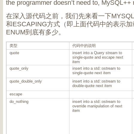
the programmer doesn’t need to, MySQL++ ma
在深入源代码之前，我们先来看一下MYSQL+
和ESCAPING方式（即上面代码中的表示加载quo
ENUM到底有多少。
类型
代码中的说明
quote
insert into a Query stream to
single-quote and escape next
item
quote_only
insert into a std::ostream to
single-quote next item
quote_double_only
insert into a std::ostream to
double-quote next item
escape
do_nothing
insert into a std::ostream to
override manipulation of next
item