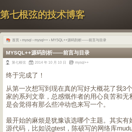
第七根弦的技术博客
首页
›
mysql
›
mysql++
› MYSQL++源码剖析——前言与目录
MYSQL++源码剖析——前言与目录
第七根弦
2014 年 10 月 10 日
mysql++
终于完成了！
从第一次想写到现在真的写好大概花了我3
家的系列文章，总感慨作者的用心良苦和无
是会觉得有那么些冲动也来写一个。
最开始的麻烦是犹豫该选哪个主题。其实有
源代码，比如说gtest，陈硕写的网络库mu