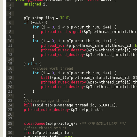
2
unsigned
i
;
3
4
5
pTp
->
stop_flag
=
TRUE
;
6
if
(
wait
)
{
7
for
(
i
=
0
;
i
<
pTp
->
cur_th_num
;
i
++
)
{
8
pthread_cond_signal
(
&pTp
->
thread_info
[
i
]
.
thr
9
}
10
for
(
i
=
0
;
i
<
pTp
->
cur_th_num
;
i
++
)
{
11
pthread_join
(
pTp
->
thread_info
[
i
]
.
thread_id
,
12
pthread_mutex_destroy
(
&pTp
->
thread_info
[
i
]
.
t
13
pthread_cond_destroy
(
&pTp
->
thread_info
[
i
]
.
th
14
}
15
}
else
{
16
//close work thread
17
for
(
i
=
0
;
i
<
pTp
->
cur_th_num
;
i
++
)
{
18
kill
(
(
pid_t
)
pTp
->
thread_info
[
i
]
.
thread_id
,
S
19
pthread_mutex_destroy
(
&pTp
->
thread_info
[
i
]
.
t
20
pthread_cond_destroy
(
&pTp
->
thread_info
[
i
]
.
th
21
}
22
}
23
//close manage thread
24
kill
(
(
pid_t
)
pTp
->
manage_thread_id
,
SIGKILL
)
;
25
pthread_mutex_destroy
(
&pTp
->
tp_lock
)
;
26
27
28
clearQueue
(
&pTp
->
idle_q
)
;
/** 这里添加队列清空 **/
29
//free thread struct
30
free
(
pTp
->
thread_info
)
;