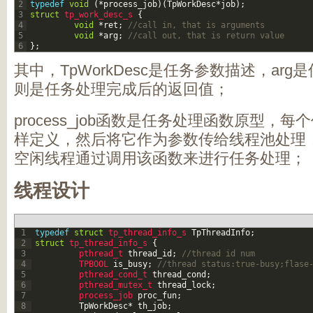
2
typedef
void
(
*
process_job
)
(
TpWorkDesc
*
job
)
;
3
struct
tp_work_desc_s
{
4
void
*
ret
;
//call in, that is arguments
5
void
*
arg
;
//call out, that is return value
6
}
;
其中，TpWorkDesc是任务参数描述，arg
则是任务处理完成后的返回值；
process_job函数是任务处理函数原型，
样定义，然后将它作为参数传给线程池处理
空闲线程通过调用该函数来进行任务处理；
线程设计
1
typedef
struct
tp_thread_info_s 
TpThreadInfo
;
2
struct
tp_thread_info_s
{
3
pthread_t 
thread_id
;
//thread id num
4
TPBOOL 
is_busy
;
//thread status:true-busy;flase
5
pthread_cond_t 
thread_cond
;
6
pthread_mutex_t 
thread_lock
;
7
process_job 
proc_fun
;
8
TpWorkDesc
*
th_job
;