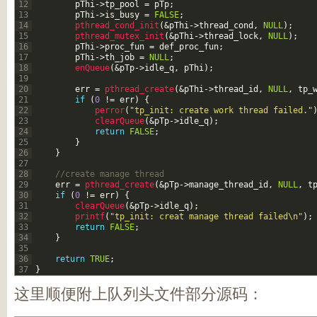
12
pThi
->
tp_pool
=
pTp
;
13
pThi
->
is_busy
=
FALSE
;
14
pthread_cond_init
(
&pThi
->
thread_cond
,
NULL
)
;
15
pthread_mutex_init
(
&pThi
->
thread_lock
,
NULL
)
;
16
pThi
->
proc_fun
=
def_proc_fun
;
17
pThi
->
th_job
=
NULL
;
18
enQueue
(
&pTp
->
idle_q
,
pThi
)
;
19
20
err
=
pthread_create
(
&pThi
->
thread_id
,
NULL
,
tp_
21
if
(
0
!=
err
)
{
22
perror
(
"tp_init: create work thread failed."
23
clearQueue
(
&pTp
->
idle_q
)
;
24
return
FALSE
;
25
}
26
}
27
28
//create manage thread
29
err
=
pthread_create
(
&pTp
->
manage_thread_id
,
NULL
,
t
30
if
(
0
!=
err
)
{
31
clearQueue
(
&pTp
->
idle_q
)
;
32
printf
(
"tp_init: creat manage thread failed\n"
)
;
33
return
FALSE
;
34
}
35
36
return
TRUE
;
37
}
这里顺便附上队列头文件部分源码：