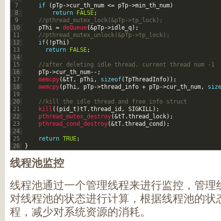
7
if
(
pTp
->
cur_th_num
<=
pTp
->
min_th_num
)
8
return
FALSE
;
9
//pthread_mutex_lock(&pTp->tp_lock);
10
pThi
=
deQueue
(
&pTp
->
idle_q
)
;
11
//pthread_mutex_unlock(&pTp->tp_lock);
12
if
(
!
pThi
)
13
return
FALSE
;
14
15
//after deleting idle thread, current thread num -1
16
pTp
->
cur_th_num
--
;
17
memcpy
(
&tT
,
pThi
,
sizeof
(
TpThreadInfo
)
)
;
18
memcpy
(
pThi
,
pTp
->
thread_info
+
pTp
->
cur_th_num
,
siz
19
20
//kill the idle thread and free info struct
21
kill
(
(
pid_t
)
tT
.
thread_id
,
SIGKILL
)
;
22
pthread_mutex_destroy
(
&tT
.
thread_lock
)
;
23
pthread_cond_destroy
(
&tT
.
thread_cond
)
;
24
25
return
TRUE
;
26
}
线程池监控
线程池通过一个管理线程来进行监控，管理
对线程池的状态进行计算，根据线程池的状
程，减少对系统资源的消耗。