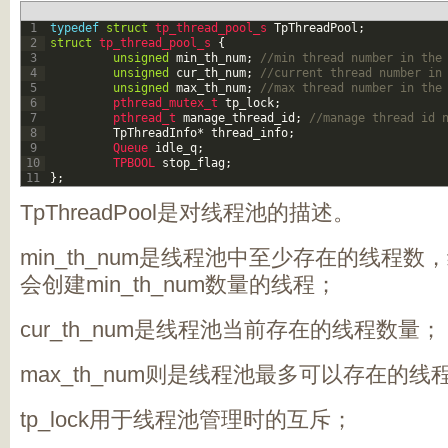
1
typedef
struct
tp_thread_pool_s 
TpThreadPool
;
2
struct
tp_thread_pool_s
{
3
unsigned
min_th_num
;
//min thread number in the
4
unsigned
cur_th_num
;
//current thread number in
5
unsigned
max_th_num
;
//max thread number in the
6
pthread_mutex_t 
tp_lock
;
7
pthread_t 
manage_thread_id
;
//manage thread id 
8
TpThreadInfo
*
thread_info
;
9
Queue 
idle_q
;
10
TPBOOL 
stop_flag
;
11
}
;
TpThreadPool是对线程池的描述。
min_th_num是线程池中至少存在的线程
会创建min_th_num数量的线程；
cur_th_num是线程池当前存在的线程数量；
max_th_num则是线程池最多可以存在的线
tp_lock用于线程池管理时的互斥；