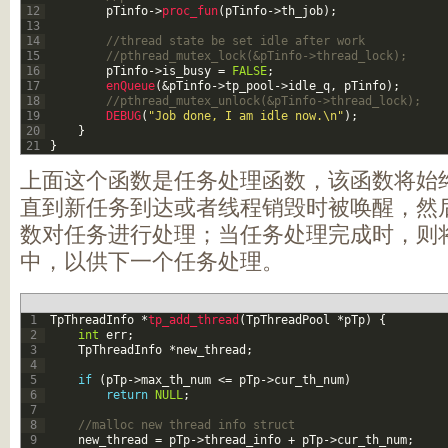
12
pTinfo
->
proc_fun
(
pTinfo
->
th_job
)
;
13
14
//thread state be set idle after work
15
//pthread_mutex_lock(&pTinfo->thread_lock);
16
pTinfo
->
is_busy
=
FALSE
;
17
enQueue
(
&pTinfo
->
tp_pool
->
idle_q
,
pTinfo
)
;
18
//pthread_mutex_unlock(&pTinfo->thread_lock);
19
DEBUG
(
"Job done, I am idle now.\n"
)
;
20
}
21
}
上面这个函数是任务处理函数，该函数将始
直到新任务到达或者线程销毁时被唤醒，然
数对任务进行处理；当任务处理完成时，则
中，以供下一个任务处理。
1
TpThreadInfo
*
tp_add_thread
(
TpThreadPool
*
pTp
)
{
2
int
err
;
3
TpThreadInfo
*
new_thread
;
4
5
if
(
pTp
->
max_th_num
<=
pTp
->
cur_th_num
)
6
return
NULL
;
7
8
//malloc new thread info struct
9
new_thread
=
pTp
->
thread_info
+
pTp
->
cur_th_num
;