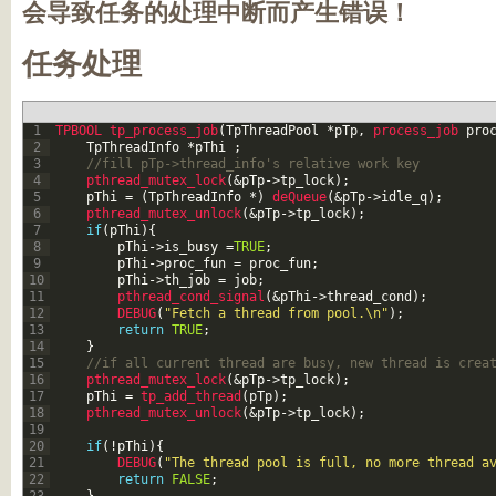
会导致任务的处理中断而产生错误！
任务处理
1
TPBOOL 
tp_process_job
(
TpThreadPool
*
pTp
,
process_job 
pro
2
TpThreadInfo
*
pThi
;
3
//fill pTp->thread_info's relative work key
4
pthread_mutex_lock
(
&pTp
->
tp_lock
)
;
5
pThi
=
(
TpThreadInfo
*
)
deQueue
(
&pTp
->
idle_q
)
;
6
pthread_mutex_unlock
(
&pTp
->
tp_lock
)
;
7
if
(
pThi
)
{
8
pThi
->
is_busy
=
TRUE
;
9
pThi
->
proc_fun
=
proc_fun
;
10
pThi
->
th_job
=
job
;
11
pthread_cond_signal
(
&pThi
->
thread_cond
)
;
12
DEBUG
(
"Fetch a thread from pool.\n"
)
;
13
return
TRUE
;
14
}
15
//if all current thread are busy, new thread is crea
16
pthread_mutex_lock
(
&pTp
->
tp_lock
)
;
17
pThi
=
tp_add_thread
(
pTp
)
;
18
pthread_mutex_unlock
(
&pTp
->
tp_lock
)
;
19
20
if
(
!
pThi
)
{
21
DEBUG
(
"The thread pool is full, no more thread a
22
return
FALSE
;