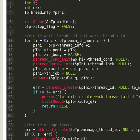
2
int
i
;
3
int
err
;
4
TpThreadInfo
*
pThi
;
5
6
initQueue
(
&pTp
->
idle_q
)
;
7
pTp
->
stop_flag
=
FALSE
;
8
9
//create work thread and init work thread info
10
for
(
i
=
0
;
i
<
pTp
->
min_th_num
;
i
++
)
{
11
pThi
=
pTp
->
thread_info
+
i
;
12
pThi
->
tp_pool
=
pTp
;
13
pThi
->
is_busy
=
FALSE
;
14
pthread_cond_init
(
&pThi
->
thread_cond
,
NULL
)
;
15
pthread_mutex_init
(
&pThi
->
thread_lock
,
NULL
)
;
16
pThi
->
proc_fun
=
def_proc_fun
;
17
pThi
->
th_job
=
NULL
;
18
enQueue
(
&pTp
->
idle_q
,
pThi
)
;
19
20
err
=
pthread_create
(
&pThi
->
thread_id
,
NULL
,
tp_
21
if
(
0
!=
err
)
{
22
perror
(
"tp_init: create work thread failed."
23
clearQueue
(
&pTp
->
idle_q
)
;
24
return
FALSE
;
25
}
26
}
27
28
//create manage thread
29
err
=
pthread_create
(
&pTp
->
manage_thread_id
,
NULL
,
t
30
if
(
0
!=
err
)
{
31
clearQueue
(
&pTp
->
idle_q
)
;