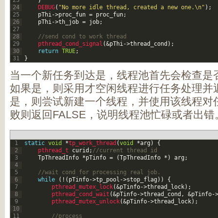
23
}
24
DEBUG
(
"No more idle thread, created a new one.\n"
)
;
25
pThi
->
proc_fun
=
proc_fun
;
26
pThi
->
th_job
=
job
;
27
28
//send cond to work thread
29
pthread_cond_signal
(
&pThi
->
thread_cond
)
;
30
return
TRUE
;
31
}
当一个新任务到达是，线程池首先会检查是
如果是，则采用才空闲线程进行任务处理并返
是，则尝试新建一个线程，并使用该线程对
败则返回FALSE，说明线程池忙碌或者出错
1
static
void
*
tp_work_thread
(
void
*
arg
)
{
2
pthread_t 
curid
;
//current thread id
3
TpThreadInfo
*
pTinfo
=
(
TpThreadInfo
*
)
arg
;
4
5
//wait cond for processing real job.
6
while
(
!
(
pTinfo
->
tp_pool
->
stop_flag
)
)
{
7
pthread_mutex_lock
(
&pTinfo
->
thread_lock
)
;
8
pthread_cond_wait
(
&pTinfo
->
thread_cond
,
&pTinfo
-
9
pthread_mutex_unlock
(
&pTinfo
->
thread_lock
)
;
10
11
//process