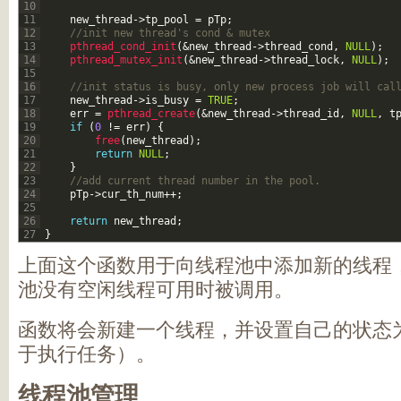
10
11
new_thread
->
tp_pool
=
pTp
;
12
//init new thread's cond & mutex
13
pthread_cond_init
(
&new_thread
->
thread_cond
,
NULL
)
;
14
pthread_mutex_init
(
&new_thread
->
thread_lock
,
NULL
)
;
15
16
//init status is busy, only new process job will cal
17
new_thread
->
is_busy
=
TRUE
;
18
err
=
pthread_create
(
&new_thread
->
thread_id
,
NULL
,
t
19
if
(
0
!=
err
)
{
20
free
(
new_thread
)
;
21
return
NULL
;
22
}
23
//add current thread number in the pool.
24
pTp
->
cur_th_num
++
;
25
26
return
new_thread
;
27
}
上面这个函数用于向线程池中添加新的线程
池没有空闲线程可用时被调用。
函数将会新建一个线程，并设置自己的状态为
于执行任务）。
线程池管理