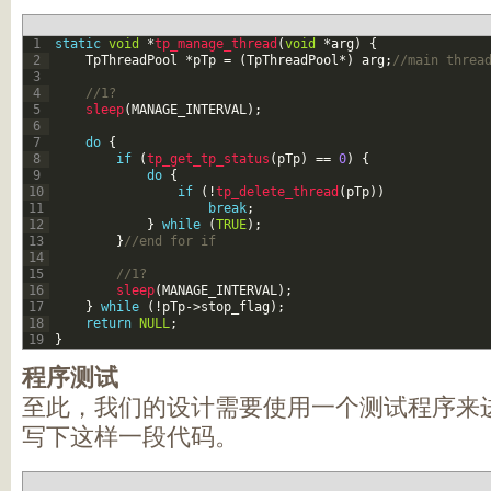
1
static
void
*
tp_manage_thread
(
void
*
arg
)
{
2
TpThreadPool
*
pTp
=
(
TpThreadPool
*
)
arg
;
//main threa
3
4
//1?
5
sleep
(
MANAGE_INTERVAL
)
;
6
7
do
{
8
if
(
tp_get_tp_status
(
pTp
)
==
0
)
{
9
do
{
10
if
(
!
tp_delete_thread
(
pTp
)
)
11
break
;
12
}
while
(
TRUE
)
;
13
}
//end for if
14
15
//1?
16
sleep
(
MANAGE_INTERVAL
)
;
17
}
while
(
!
pTp
->
stop_flag
)
;
18
return
NULL
;
19
}
程序测试
至此，我们的设计需要使用一个测试程序来
写下这样一段代码。