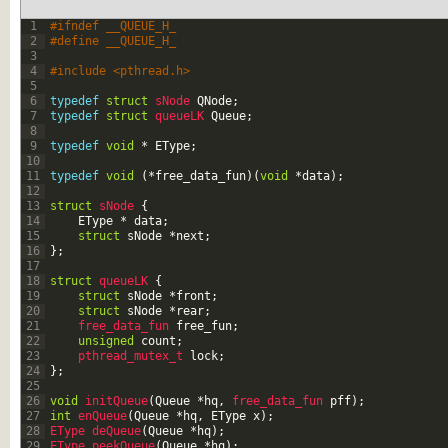
1
#ifndef __QUEUE_H_
2
#define __QUEUE_H_
3
4
#include <pthread.h>
5
6
typedef
struct
sNode 
QNode
;
7
typedef
struct
queueLK 
Queue
;
8
9
typedef
void
*
EType
;
10
11
typedef
void
(
*
free_data_fun
)
(
void
*
data
)
;
12
13
struct
sNode
{
14
EType
*
data
;
15
struct
sNode
*
next
;
16
}
;
17
18
struct
queueLK
{
19
struct
sNode
*
front
;
20
struct
sNode
*
rear
;
21
free_data_fun 
free_fun
;
22
unsigned
count
;
23
pthread_mutex_t 
lock
;
24
}
;
25
26
void
initQueue
(
Queue
*
hq
,
free_data_fun 
pff
)
;
27
int
enQueue
(
Queue
*
hq
,
EType
x
)
;
28
EType 
deQueue
(
Queue
*
hq
)
;
29
EType 
peekQueue
(
Queue
*
hq
)
;