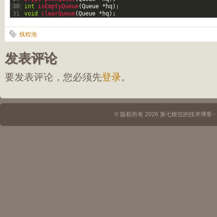
30
int
isEmptyQueue
(
Queue
*
hq
)
;
31
void
clearQueue
(
Queue
*
hq
)
;
线程池
发表评论
要发表评论，您必须先
登录
。
© 版权所有 2026 第七根弦的技术博客 ⋅ Th