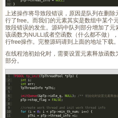
31
pTp
->
thread_info
=
NULL
;
32
}
上述操作将导致段错误，原因是队列在删除
行了free。而我们的元素其实是数组中某个
致段错误的发生。源码中队列部分增加了元
该函数为NULL或者空函数（什么都不做）
行free操作。完整源码请到上面的地址下载
在线程池初始化时，需要设置元素释放函数为
部分。
1
TPBOOL 
tp_init
(
TpThreadPool
*
pTp
)
{
2
int
i
;
3
int
err
;
4
TpThreadInfo
*
pThi
;
5
6
initQueue
(
&pTp
->
idle_q
,
NULL
)
;
/** 初始化时设置元素释放函
7
pTp
->
stop_flag
=
FALSE
;
8
9
//create work thread and init work thread info
10
for
(
i
=
0
;
i
<
pTp
->
min_th_num
;
i
++
)
{
11
pThi
=
pTp
->
thread_info
+
i
;