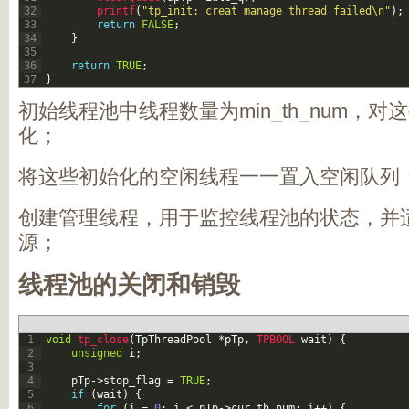
32
printf
(
"tp_init: creat manage thread failed\n"
)
;
33
return
FALSE
;
34
}
35
36
return
TRUE
;
37
}
初始线程池中线程数量为min_th_num，
化；
将这些初始化的空闲线程一一置入空闲队列
创建管理线程，用于监控线程池的状态，并
源；
线程池的关闭和销毁
1
void
tp_close
(
TpThreadPool
*
pTp
,
TPBOOL 
wait
)
{
2
unsigned
i
;
3
4
pTp
->
stop_flag
=
TRUE
;
5
if
(
wait
)
{
6
for
(
i
=
0
;
i
<
pTp
->
cur_th_num
;
i
++
)
{