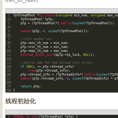
1
TpThreadPool
*
tp_create
(
unsigned
min_num
,
unsigned
max_n
2
TpThreadPool
*
pTp
;
3
pTp
=
(
TpThreadPool
*
)
malloc
(
sizeof
(
TpThreadPool
)
)
;
4
5
memset
(
pTp
,
0
,
sizeof
(
TpThreadPool
)
)
;
6
7
//init member var
8
pTp
->
min_th_num
=
min_num
;
9
pTp
->
cur_th_num
=
min_num
;
10
pTp
->
max_th_num
=
max_num
;
11
pthread_mutex_init
(
&pTp
->
tp_lock
,
NULL
)
;
12
13
//malloc mem for num thread info struct
14
if
(
NULL
!=
pTp
->
thread_info
)
15
free
(
pTp
->
thread_info
)
;
16
pTp
->
thread_info
=
(
TpThreadInfo
*
)
malloc
(
sizeof
(
TpT
17
memset
(
pTp
->
thread_info
,
0
,
sizeof
(
TpThreadInfo
)
*
p
18
19
return
pTp
;
20
}
线程初始化
1
TPBOOL 
tp_init
(
TpThreadPool
*
pTp
)
{