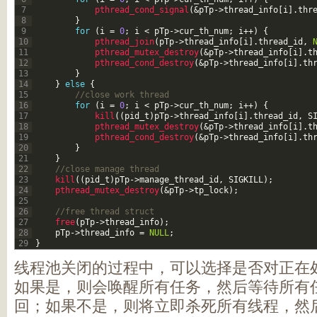
7
pthread_cond_signal
(
&pTp
->
thread_info
[
i
]
.
thr
8
}
9
for
(
i
=
0
;
i
<
pTp
->
cur_th_num
;
i
++
)
{
10
pthread_join
(
pTp
->
thread_info
[
i
]
.
thread_id
,
11
pthread_mutex_destroy
(
&pTp
->
thread_info
[
i
]
.
t
12
pthread_cond_destroy
(
&pTp
->
thread_info
[
i
]
.
th
13
}
14
}
else
{
15
//close work thread
16
for
(
i
=
0
;
i
<
pTp
->
cur_th_num
;
i
++
)
{
17
kill
(
(
pid_t
)
pTp
->
thread_info
[
i
]
.
thread_id
,
S
18
pthread_mutex_destroy
(
&pTp
->
thread_info
[
i
]
.
t
19
pthread_cond_destroy
(
&pTp
->
thread_info
[
i
]
.
th
20
}
21
}
22
//close manage thread
23
kill
(
(
pid_t
)
pTp
->
manage_thread_id
,
SIGKILL
)
;
24
pthread_mutex_destroy
(
&pTp
->
tp_lock
)
;
25
26
//free thread struct
27
free
(
pTp
->
thread_info
)
;
28
pTp
->
thread_info
=
NULL
;
29
}
线程池关闭的过程中，可以选择是否对正在
如果是，则会唤醒所有任务，然后等待所有
回；如果不是，则将立即杀死所有线程，然