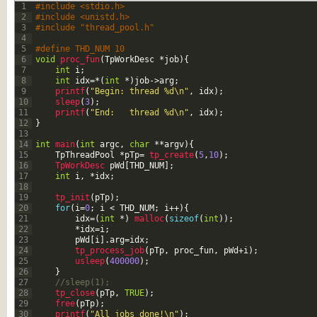
1
#include <stdio.h>
2
#include <unistd.h>
3
#include "thread_pool.h"
4
5
#define THD_NUM 10 
6
void
proc_fun
(
TpWorkDesc
*
job
)
{
7
int
i
;
8
int
idx
=
*
(
int
*
)
job
->
arg
;
9
printf
(
"Begin: thread %d\n"
,
idx
)
;
10
sleep
(
3
)
;
11
printf
(
"End:   thread %d\n"
,
idx
)
;
12
}
13
14
int
main
(
int
argc
,
char
*
*
argv
)
{
15
TpThreadPool
*
pTp
=
tp_create
(
5
,
10
)
;
16
TpWorkDesc 
pWd
[
THD_NUM
]
;
17
int
i
,
*
idx
;
18
19
tp_init
(
pTp
)
;
20
for
(
i
=
0
;
i
<
THD_NUM
;
i
++
)
{
21
idx
=
(
int
*
)
malloc
(
sizeof
(
int
)
)
;
22
*
idx
=
i
;
23
pWd
[
i
]
.
arg
=
idx
;
24
tp_process_job
(
pTp
,
proc_fun
,
pWd
+
i
)
;
25
usleep
(
400000
)
;
26
}
27
//sleep(1);
28
tp_close
(
pTp
,
TRUE
)
;
29
free
(
pTp
)
;
30
printf
(
"All jobs done!\n"
)
;