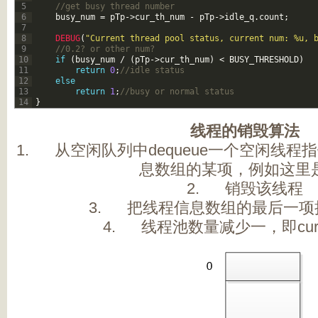
5
//get busy thread number
6
busy_num
=
pTp
->
cur_th_num
-
pTp
->
idle_q
.
count
;
7
8
DEBUG
(
"Current thread pool status, current num: %u, 
9
//0.2? or other num?
10
if
(
busy_num
/
(
pTp
->
cur_th_num
)
<
BUSY_THRESHOLD
)
11
return
0
;
//idle status
12
else
13
return
1
;
//busy or normal status	
14
}
线程的销毁算法
1. 从空闲队列中dequeue一个空闲线
息数组的某项，例如这里
2. 销毁该线程
3. 把线程信息数组的最后一项
4. 线程池数量减少一，即cur_t