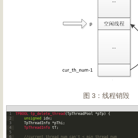
图 3：线程销毁
1
TPBOOL 
tp_delete_thread
(
TpThreadPool
*
pTp
)
{
2
unsigned
idx
;
3
TpThreadInfo
*
pThi
;
4
TpThreadInfo 
tT
;
5
6
//current thread num can't < min thread num