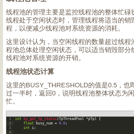
线程池的管理主要是监控线程池的整体忙碌
线程处于空闲状态时，管理线程将适当的销
程，以便减少线程池对系统资源的消耗。
这里设计认为，当空闲线程的数量超过线程池
程池总体处理空闲状态，可以适当销毁部分
线程池对系统资源的开销。
线程池状态计算
这里的BUSY_THRESHOLD的值是0.5
过一半时，返回0，说明线程池整体状态为闲
忙。
1
int
tp_get_tp_status
(
TpThreadPool
*
pTp
)
{
2
float
busy_num
=
0.0
;
3
int
i
;
4