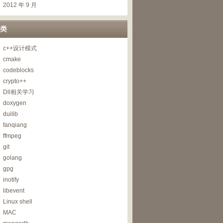
2012 年 9 月
类
c++设计模式
cmake
codeblocks
crypto++
Dll相关学习
doxygen
duilib
fanqiang
ffmpeg
git
golang
gpg
inotify
libevent
Linux shell
MAC