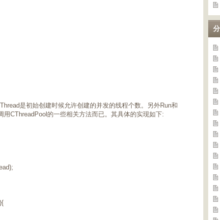
分
OfThread是初始创建时候允许创建的并发的线程个数。另外Run和
的调用CThreadPool的一些相关方法而已。其具体的实现如下:
ad);
){