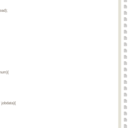
ad);
num){
jobdata){