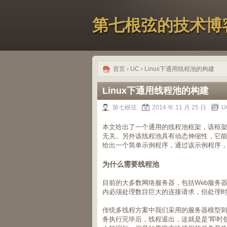
第七根弦的技术博
首页
›
UC
› Linux下通用线程池的构建
Linux下通用线程池的构建
第七根弦
2014 年 11 月 25 日
U
本文给出了一个通用的线程池框架，该框
无关。另外该线程池具有动态伸缩性，它
给出一个简单示例程序，通过该示例程序
为什么需要线程池
目前的大多数网络服务器，包括Web服务器
内必须处理数目巨大的连接请求，但处理
传统多线程方案中我们采用的服务器模型
务执行完毕后，线程退出，这就是是“即时