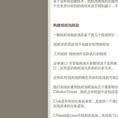
基于这种预创建技术，线程池将线程创建
个任务所分担到的线程本身开销则越小，
构建线程池框架
一般线程池都必须具备下面几个组成部分
线程池管理器
:用于创建并管理线程池
工作线程
: 线程池中实际执行的线程
任务接口
: 尽管线程池大多数情况下是用
口，从而是的线程池与具体的任务无关。
任务队列
:线程池的概念具体到实现则可能
我们实现的通用线程池框架由五个重要部分组成CThr
CWorkerThread，除此之外框架中还包括线程
CJob是所有的任务的基类，其提供一个接
实现具体的任务逻辑。
CThread是Linux中线程的包装，其封