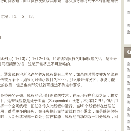
执行时间较短，而且执行次数极其频繁，那么服务器将处于不停的创建线
程：T1、T2、T3。
间
归
(T1+T3) / (T1+T2+T3)。如果线程执行的时间很短的话，这比开
行时间很频繁的话，这笔开销将是不可忽略的。
数。通常线程池所允许的并发线程是有上界的，如果同时需要并发的线程
传统方案中，如果同时请求数目为2000，那么最坏情况下，系统可能
很大的数目，但是也有部分机器可能达不到这种要求。
本身带来的开销。线程池采用预创建的技术，在应用程序启动之后，将立
中。这些线程都是处于阻塞（Suspended）状态，不消耗CPU，但占用
择一个空闲线程，把任务传入此线程中运行。当N1个线程都在处理任
，用于处理更多的任务。在任务执行完毕后线程也不退出，而是继续保持
闲时，大部分线程都一直处于暂停状态，线程池自动销毁一部分线程，回