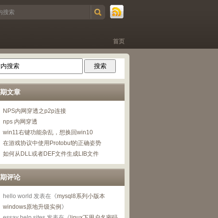
首页
期文章
NPS内网穿透之p2p连接
nps 内网穿透
win11右键功能杂乱，想换回win10
在游戏协议中使用Protobuf的正确姿势
如何从DLL或者DEF文件生成LIB文件
期评论
hello world
发表在《
mysql8系列小版本
windows原地升级实例
》
essay help sites
发表在《
linux下用户名密码