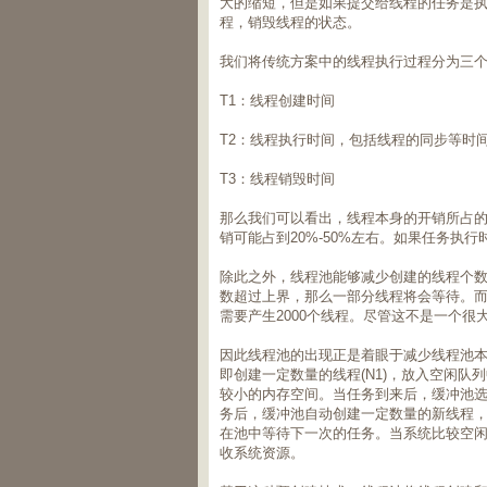
大的缩短，但是如果提交给线程的任务是
程，销毁线程的状态。
我们将传统方案中的线程执行过程分为三个过
T1：线程创建时间
T2：线程执行时间，包括线程的同步等时
T3：线程销毁时间
那么我们可以看出，线程本身的开销所占的比例为
销可能占到20%-50%左右。如果任务执
除此之外，线程池能够减少创建的线程个
数超过上界，那么一部分线程将会等待。而
需要产生2000个线程。尽管这不是一个
因此线程池的出现正是着眼于减少线程池
即创建一定数量的线程(N1)，放入空闲队列
较小的内存空间。当任务到来后，缓冲池选
务后，缓冲池自动创建一定数量的新线程
在池中等待下一次的任务。当系统比较空
收系统资源。