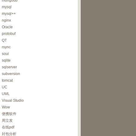
mongodb
mysql
mysql++
nginx
Oracle
protobuf
QT
rsync
soui
sqlite
sqlserver
subversion
tomcat
UC
UML
Visual Studio
Wow
便携软件
周立发
在线pdf
封包分析