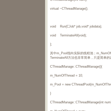
virtual ~CThreadManage();
void Run(CJob* job,void* jobdata);
void TerminateAll(void);
};
其中m_Pool指向实际的线程池；m_Num
TerminateAll方法也非常简单，只是简单
CThreadManage::CThreadManage(){
m_NumOfThread = 10;
m_Pool = new CThreadPool(m_NumOfThre
}
CThreadManage::CThreadManage(int num