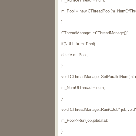
m_NumOfThread = num;
m_Pool = new CThreadPool(m_NumOfThre
}
CThreadManage::~CThreadManage(){
if(NULL != m_Pool)
delete m_Pool;
}
void CThreadManage::SetParallelNum(int 
m_NumOfThread = num;
}
void CThreadManage::Run(CJob* job,void* 
m_Pool->Run(job,jobdata);
}