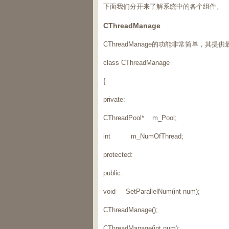
下面我们分开来了解系统中的各个组件。
CThreadManage
CThreadManage的功能非常简单，其
class CThreadManage
{
private:
CThreadPool* m_Pool;
int m_NumOfThread;
protected:
public:
void SetParallelNum(int num);
CThreadManage();
CThreadManage(int num);