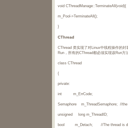
void CThreadManage::TerminateAll(void){
m_Pool->TerminateAll();
}
CThread
CThread 类实现了对Linux中线程
Run，所有的CThread都必须实现该Run方
class CThread
{
private:
int m_ErrCode;
Semaphore m_ThreadSemaphore; //the inn
unsigned long m_ThreadID;
bool m_Detach; //The thread is d