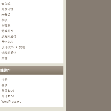
嵌入式
开发环境
未分类
杂项
树莓派
游戏开发
线程间通信
网络架构
设计模式C++实现
进程间通信
集群
他操作
注册
登录
条目 feed
评论 feed
WordPress.org