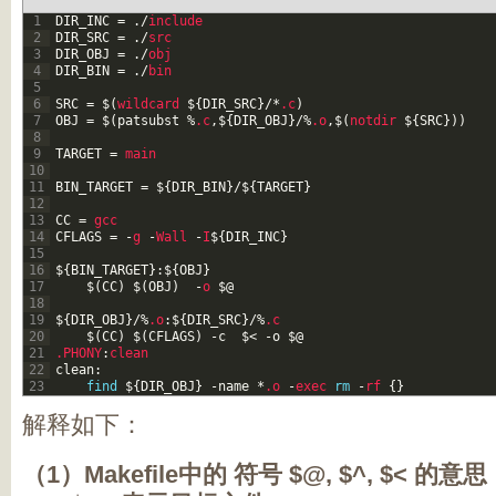
1
DIR_INC
=
.
/
include
2
DIR_SRC
=
.
/
src
3
DIR_OBJ
=
.
/
obj
4
DIR_BIN
=
.
/
bin
5
6
SRC
=
$
(
wildcard
$
{
DIR_SRC
}
/
*
.c
)
7
OBJ
=
$
(
patsubst
%
.c
,
$
{
DIR_OBJ
}
/
%
.o
,
$
(
notdir
$
{
SRC
}
)
)
8
9
TARGET
=
main
10
11
BIN_TARGET
=
$
{
DIR_BIN
}
/
$
{
TARGET
}
12
13
CC
=
gcc
14
CFLAGS
=
-
g
-
Wall
-
I
$
{
DIR_INC
}
15
16
$
{
BIN_TARGET
}
:
$
{
OBJ
}
17
$
(
CC
)
$
(
OBJ
)
-
o
$
@
18
19
$
{
DIR_OBJ
}
/
%
.o
:
$
{
DIR_SRC
}
/
%
.c
20
$
(
CC
)
$
(
CFLAGS
)
-
c
$
<
-
o
$
@
21
.PHONY
:
clean
22
clean
:
23
find
$
{
DIR_OBJ
}
-
name
*
.o
-
exec
rm
-
rf
{
}
解释如下：
（1）Makefile中的 符号 $@, $^, $< 的意