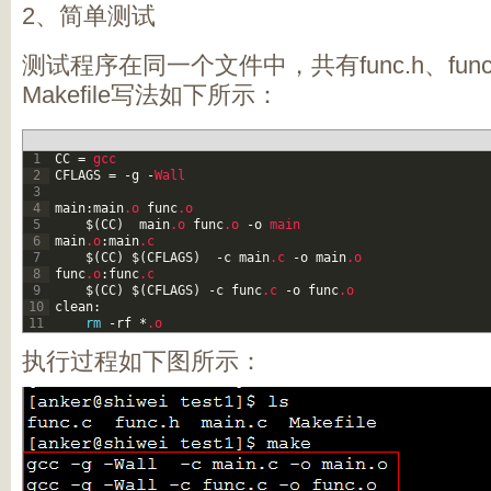
2、简单测试
测试程序在同一个文件中，共有func.h、func
Makefile写法如下所示：
1
CC
=
gcc
2
CFLAGS
=
-
g
-
Wall
3
4
main
:
main
.o
func
.o
5
$
(
CC
)
main
.o
func
.o
-
o
main
6
main
.o
:
main
.c
7
$
(
CC
)
$
(
CFLAGS
)
-
c
main
.c
-
o
main
.o
8
func
.o
:
func
.c
9
$
(
CC
)
$
(
CFLAGS
)
-
c
func
.c
-
o
func
.o
10
clean
:
11
rm
-
rf
*
.o
执行过程如下图所示：