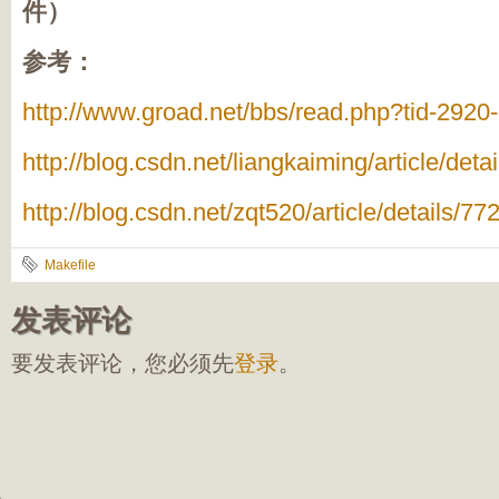
件）
参考：
http://www.groad.net/bbs/read.php?tid-2920
http://blog.csdn.net/liangkaiming/article/det
http://blog.csdn.net/zqt520/article/details/7
Makefile
发表评论
要发表评论，您必须先
登录
。