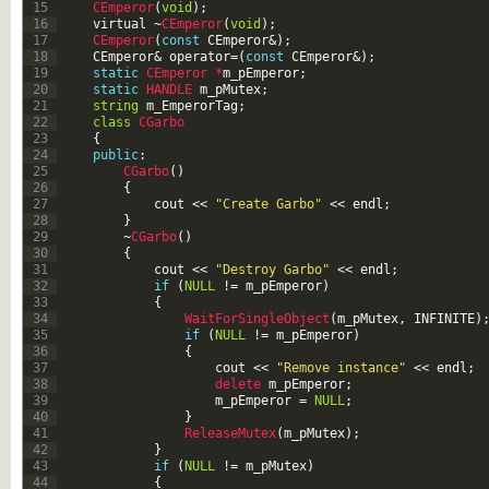
15
CEmperor
(
void
)
;
16
virtual
~
CEmperor
(
void
)
;
17
CEmperor
(
const
CEmperor
&
)
;
18
CEmperor
&
operator
=
(
const
CEmperor
&
)
;
19
static
CEmperor *
m_pEmperor
;
20
static
HANDLE 
m_pMutex
;
21
string
m_EmperorTag
;
22
class
CGarbo
23
{
24
public
:
25
CGarbo
(
)
26
{
27
cout
<<
"Create Garbo"
<<
endl
;
28
}
29
~
CGarbo
(
)
30
{
31
cout
<<
"Destroy Garbo"
<<
endl
;
32
if
(
NULL
!=
m_pEmperor
)
33
{
34
WaitForSingleObject
(
m_pMutex
,
INFINITE
)
35
if
(
NULL
!=
m_pEmperor
)
36
{
37
cout
<<
"Remove instance"
<<
endl
;
38
delete 
m_pEmperor
;
39
m_pEmperor
=
NULL
;
40
}
41
ReleaseMutex
(
m_pMutex
)
;
42
}
43
if
(
NULL
!=
m_pMutex
)
44
{