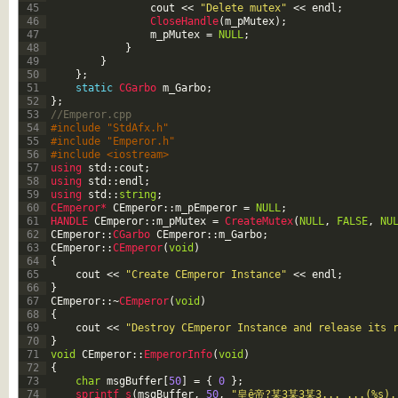
45
cout
<<
"Delete mutex"
<<
endl
;
46
CloseHandle
(
m_pMutex
)
;
47
m_pMutex
=
NULL
;
48
}
49
}
50
}
;
51
static
CGarbo 
m_Garbo
;
52
}
;
53
//Emperor.cpp
54
#include "StdAfx.h"
55
#include "Emperor.h"
56
#include <iostream>
57
using 
std
::
cout
;
58
using 
std
::
endl
;
59
using 
std
::
string
;
60
CEmperor*
CEmperor
::
m_pEmperor
=
NULL
;
61
HANDLE 
CEmperor
::
m_pMutex
=
CreateMutex
(
NULL
,
FALSE
,
NU
62
CEmperor
::
CGarbo 
CEmperor
::
m_Garbo
;
63
CEmperor
::
CEmperor
(
void
)
64
{
65
cout
<<
"Create CEmperor Instance"
<<
endl
;
66
}
67
CEmperor
::
~
CEmperor
(
void
)
68
{
69
cout
<<
"Destroy CEmperor Instance and release its 
70
}
71
void
CEmperor
::
EmperorInfo
(
void
)
72
{
73
char
msgBuffer
[
50
]
=
{
0
}
;
74
sprintf_s
(
msgBuffer
,
50
,
"皇ê帝?某3某3某3... ...(%s).