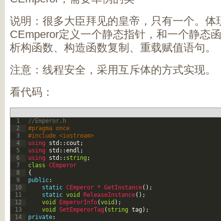
说明：很多大臣拜见的皇帝，只有一个。体
CEmperor定义一个静态指针，和一个静
析构函数、构造函数复制、重载赋值语句。
注意：线程安全，采用互斥体的方式实现。
看代码：
1
//Emperor.h 
2
#pragma once
3
#include <iostream>
4
using 
std
::
cout
;
5
using 
std
::
endl
;
6
using 
std
::
string
;
7
class
CEmperor
8
{
9
public
:
10
static
CEmperor *
GetInstance
(
)
;
11
static
void
ReleaseInstance
(
)
;
12
void
EmperorInfo
(
void
)
;
13
void
SetEmperorTag
(
string
tag
)
;
14
private
: