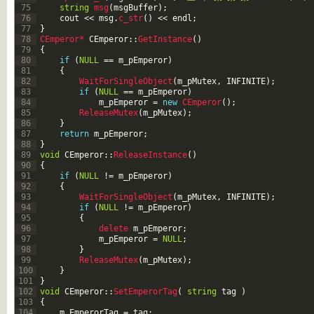
75
string
msg
(
msgBuffer
)
;
76
cout
<<
msg
.
c_str
(
)
<<
endl
;
77
}
78
CEmperor*
CEmperor
::
GetInstance
(
)
79
{
80
if
(
NULL
==
m_pEmperor
)
81
{
82
WaitForSingleObject
(
m_pMutex
,
INFINITE
)
;
83
if
(
NULL
==
m_pEmperor
)
84
m_pEmperor
=
new
CEmperor
(
)
;
85
ReleaseMutex
(
m_pMutex
)
;
86
}
87
return
m_pEmperor
;
88
}
89
void
CEmperor
::
ReleaseInstance
(
)
90
{
91
if
(
NULL
!=
m_pEmperor
)
92
{
93
WaitForSingleObject
(
m_pMutex
,
INFINITE
)
;
94
if
(
NULL
!=
m_pEmperor
)
95
{
96
delete 
m_pEmperor
;
97
m_pEmperor
=
NULL
;
98
}
99
ReleaseMutex
(
m_pMutex
)
;
100
}
101
}
102
void
CEmperor
::
SetEmperorTag
(
string
tag
)
103
{
104
m_EmperorTag
=
tag
;