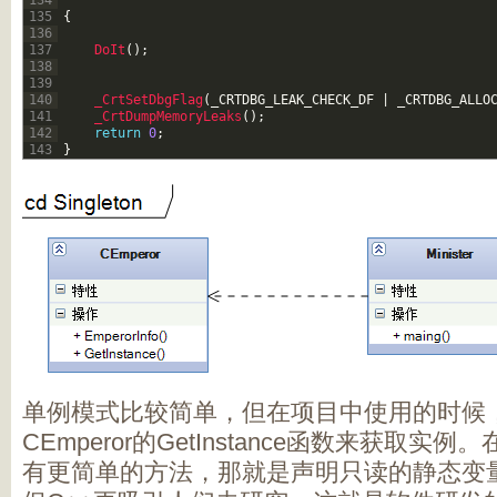
134
135
{
136
137
DoIt
(
)
;
138
139
140
_CrtSetDbgFlag
(
_CRTDBG_LEAK_CHECK_DF
|
_CRTDBG_ALLO
141
_CrtDumpMemoryLeaks
(
)
;
142
return
0
;
143
}
单例模式比较简单，但在项目中使用的时候
CEmperor的GetInstance函数来获取实例。
有更简单的方法，那就是声明只读的静态变量