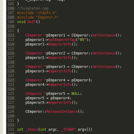
105
}
106
//Singleton.cpp
107
#include "stdafx.h"
108
#include "Emperor.h"
109
void
DoIt
(
)
110
111
{
112
CEmperor *
pEmperor1
=
CEmperor
::
GetInstance
(
)
;
113
pEmperor1
->
SetEmperorTag
(
"95"
)
;
114
pEmperor1
->
EmperorInfo
(
)
;
115
116
CEmperor *
pEmperor2
=
CEmperor
::
GetInstance
(
)
;
117
pEmperor2
->
EmperorInfo
(
)
;
118
119
CEmperor *
pEmperor3
=
CEmperor
::
GetInstance
(
)
;
120
pEmperor3
->
EmperorInfo
(
)
;
121
122
CEmperor *
pEmperor4
=
pEmperor3
;
123
pEmperor4
->
EmperorInfo
(
)
;
124
125
CEmperor *
pEmperor5
=
NULL
;
126
pEmperor5
=
pEmperor4
;
127
pEmperor5
->
EmperorInfo
(
)
;
128
129
CEmperor
::
ReleaseInstance
(
)
;
130
131
}
132
133
int
_tmain
(
int
argc
,
_TCHAR*
argv
[
]
)