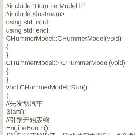
#include “HummerModel.h”
#include <iostream>
using std::cout;
using std::endl;
CHummerModel::CHummerModel(void)
{
}
CHummerModel::~CHummerModel(void)
{
}
void CHummerModel::Run()
{
//先发动汽车
Start();
//引擎开始轰鸣
EngineBoom();