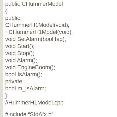
public CHummerModel
{
public:
CHummerH1Model(void);
~CHummerH1Model(void);
void SetAlarm(bool tag);
void Start();
void Stop();
void Alarm();
void EngineBoom();
bool IsAlarm();
private:
bool m_isAlarm;
};
//HummerH1Model.cpp
#include “StdAfx.h”