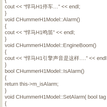
{
cout << “悍马H1停车…” << endl;
}
void CHummerH1Model::Alarm()
{
cout << “悍马H1鸣笛” << endl;
}
void CHummerH1Model::EngineBoom()
{
cout << “悍马H1引擎声音是这样….” << endl
}
bool CHummerH1Model::IsAlarm()
{
return this->m_isAlarm;
}
void CHummerH1Model::SetAlarm( bool tag 
{