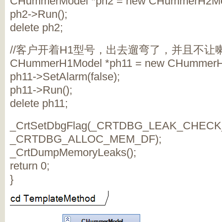
CHummerModel *ph2 = new CHummerH2Mod
ph2->Run();
delete ph2;
//客户开着H1型号，出去遛弯了，并且不让
CHummerH1Model *ph11 = new CHummerH
ph11->SetAlarm(false);
ph11->Run();
delete ph11;
_CrtSetDbgFlag(_CRTDBG_LEAK_CHECK
_CRTDBG_ALLOC_MEM_DF);
_CrtDumpMemoryLeaks();
return 0;
}