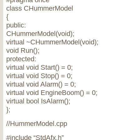
class CHummerModel
{
public:
CHummerModel(void);
virtual ~CHummerModel(void);
void Run();
protected:
virtual void Start() = 0;
virtual void Stop() = 0;
virtual void Alarm() = 0;
virtual void EngineBoom() = 0;
virtual bool IsAlarm();
};
//HummerModel.cpp
#include “StdAfx.h”