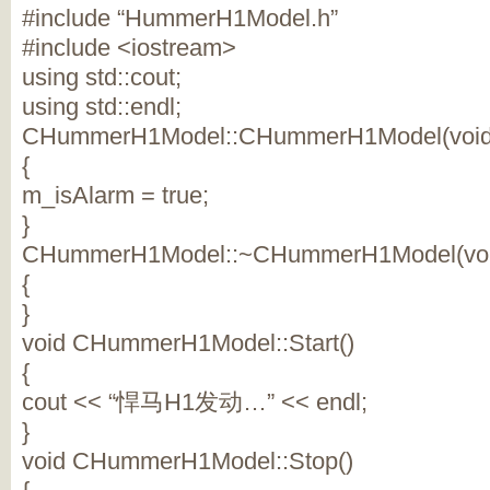
#include “HummerH1Model.h”
#include <iostream>
using std::cout;
using std::endl;
CHummerH1Model::CHummerH1Model(void
{
m_isAlarm = true;
}
CHummerH1Model::~CHummerH1Model(voi
{
}
void CHummerH1Model::Start()
{
cout << “悍马H1发动…” << endl;
}
void CHummerH1Model::Stop()