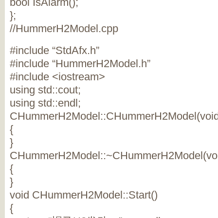
bool IsAlarm();
};
//HummerH2Model.cpp
#include “StdAfx.h”
#include “HummerH2Model.h”
#include <iostream>
using std::cout;
using std::endl;
CHummerH2Model::CHummerH2Model(void
{
}
CHummerH2Model::~CHummerH2Model(voi
{
}
void CHummerH2Model::Start()
{