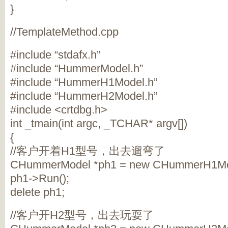
}
//TemplateMethod.cpp
#include “stdafx.h”
#include “HummerModel.h”
#include “HummerH1Model.h”
#include “HummerH2Model.h”
#include <crtdbg.h>
int _tmain(int argc, _TCHAR* argv[])
{
//客户开着H1型号，出去遛弯了
CHummerModel *ph1 = new CHummerH1Mod
ph1->Run();
delete ph1;
//客户开H2型号，出去玩耍了