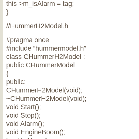
this->m_isAlarm = tag;
}
//HummerH2Model.h
#pragma once
#include “hummermodel.h”
class CHummerH2Model :
public CHummerModel
{
public:
CHummerH2Model(void);
~CHummerH2Model(void);
void Start();
void Stop();
void Alarm();
void EngineBoom();