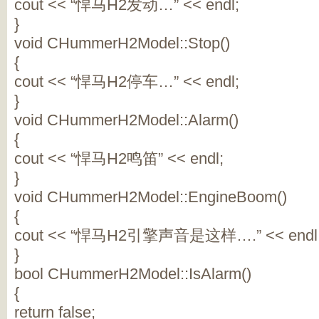
cout << “悍马H2发动…” << endl;
}
void CHummerH2Model::Stop()
{
cout << “悍马H2停车…” << endl;
}
void CHummerH2Model::Alarm()
{
cout << “悍马H2鸣笛” << endl;
}
void CHummerH2Model::EngineBoom()
{
cout << “悍马H2引擎声音是这样….” << endl
}
bool CHummerH2Model::IsAlarm()
{
return false;