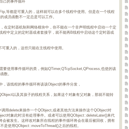
有自己的事件循环
mer,QFtp,等都是可重入的，这样就可以在多个线程中使用。但是在一个线程
它的成员函数不一定总是可以工作。
的，在定时器机制和网络模块中，你不能在一个非声明线程中启动一个定
在A线程中定义的定时器或者套接字，就不能再B线程中启动这个定时器或
确实不可重入的，这些只能在主线程中使用。
事件循环的类，例如QTimer,QTcpSocket,QProcess,也使的该
槽函数。
程中，该线程的事件循环将该该Object的事件分发，
)来转移一个QObject以及其孩子的线程关系，如果这个对象有父对象，那就不能转
调用delete来操作一个QObject,或者其他方法来操作这个QObject对
对象此时没有处理事件。或者可以使用QObject::deleteLater()来代
elete事件将会被发生。这样改对象所在线程的事件循环将会在最后被回收，拥有
Object::moveToThread()之后的线程。