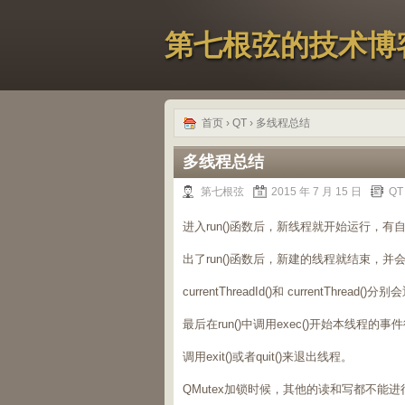
第七根弦的技术博
首页
›
QT
› 多线程总结
多线程总结
第七根弦
2015 年 7 月 15 日
QT
进入run()函数后，新线程就开始运行，有
出了run()函数后，新建的线程就结束，
currentThreadId()和 currentThr
最后在run()中调用exec()开始本线程的事
调用exit()或者quit()来退出线程。
QMutex加锁时候，其他的读和写都不能进