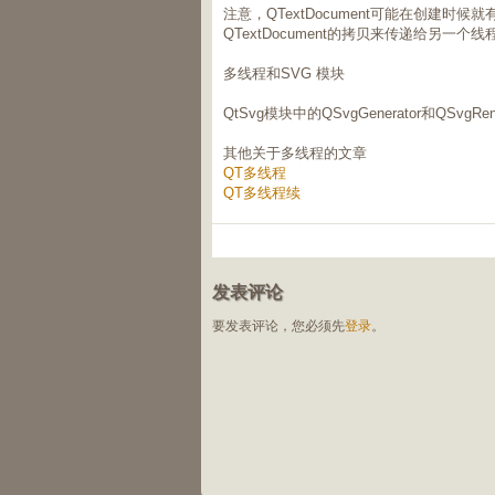
注意，QTextDocument可能在创建时候就有一
QTextDocument的拷贝来传递给另一个
多线程和SVG 模块
QtSvg模块中的QSvgGenerator和QSvgR
其他关于多线程的文章
QT多线程
QT多线程续
发表评论
要发表评论，您必须先
登录
。