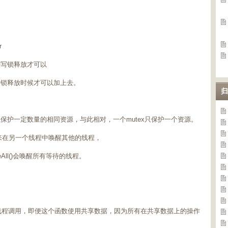
r
待写锁释放才可以
读锁释放时候才可以加上去。
归
。
化，它可以保护一定数量的相同资源，与此相对，一个mutex只保护一个资源。
候，用来在另一个线程中唤醒其他的线程，
eAll()会唤醒所有等待的线程。
。
线程调用，即便这个函数使用共享数据，因为所有在共享数据上的操作