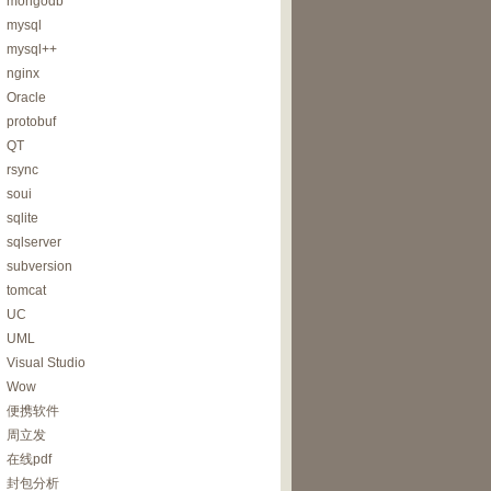
mongodb
mysql
mysql++
nginx
Oracle
protobuf
QT
rsync
soui
sqlite
sqlserver
subversion
tomcat
UC
UML
Visual Studio
Wow
便携软件
周立发
在线pdf
封包分析