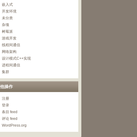
嵌入式
开发环境
未分类
杂项
树莓派
游戏开发
线程间通信
网络架构
设计模式C++实现
进程间通信
集群
他操作
注册
登录
条目 feed
评论 feed
WordPress.org