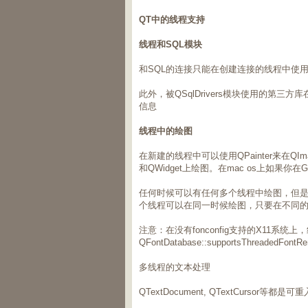
QT
中的线程支持
线程和
SQL
模块
和SQL的连接只能在创建连接的线程中使
此外，被QSqlDrivers模块使用的第
信息
线程中的绘图
在新建的线程中可以使用QPainter来在QImage
和QWidget上绘图。在mac os上如果
任何时候可以有任何多个线程中绘图，但
个线程可以在同一时候绘图，只要在不同的Q
注意：在没有fonconfig支持的X11系
QFontDatabase::supportsThread
多线程的文本处理
QTextDocument, QTextCursor等都是可