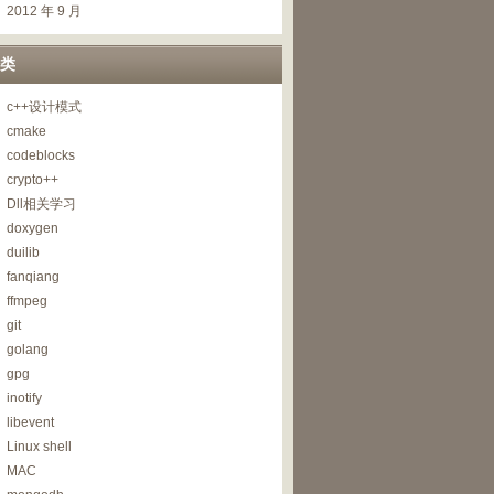
2012 年 9 月
类
c++设计模式
cmake
codeblocks
crypto++
Dll相关学习
doxygen
duilib
fanqiang
ffmpeg
git
golang
gpg
inotify
libevent
Linux shell
MAC