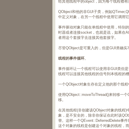
给其他线程中的object，因为每个线程都
QObject和他的非GUI子类，例如QTi
中定义对象，在另一个线程中使用它调用
事件驱动对象只能在单线程中使用，特别
时器或者连接socket，也就是说，如果
者用这个套接字去连接其他套接字。
尽管QObject是可重入的，但是GUI类
线程的事件循环
。
事件循环让一个线程可以使用非GUI类但是需要使用
线程可以连接其他线程的信号到本线程的
一个QObject对象生存在定义他的那个线
使用QObject::moveToThread(
移。
在其他线程(非创建该QObject对象的线程)中
象，是不安全的，除非你保证在此时该QObject
替。这样一个QEvent::DeferredD
这个对象的线程是创建这个对象的线程，而不是使用Q