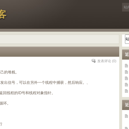
客
近
发表评论
(0)
自己的堆栈。
并会发出信号，可以在另外一个线程中捕获，然后响应。、
ead()分别会返回线程的ID号和线程对象指针。
件循环。
近
行