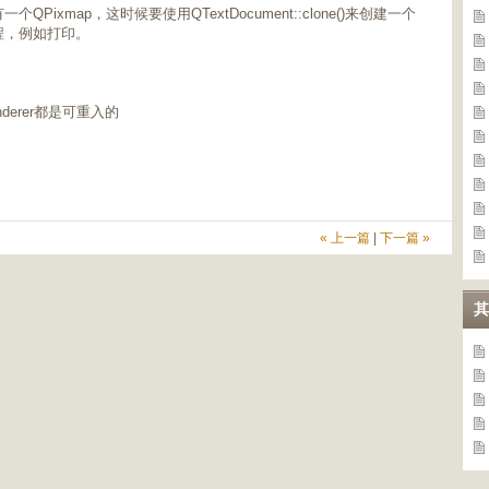
个QPixmap，这时候要使用QTextDocument::clone()来创建一个
线程，例如打印。
enderer都是可重入的
« 上一篇
|
下一篇 »
其