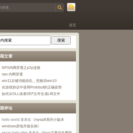
首页
期文章
NPS内网穿透之p2p连接
nps 内网穿透
win11右键功能杂乱，想换回win10
在游戏协议中使用Protobuf的正确姿势
如何从DLL或者DEF文件生成LIB文件
期评论
hello world
发表在《
mysql8系列小版本
windows原地升级实例
》
essay help sites
发表在《
linux下用户名密码