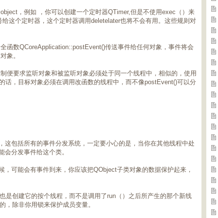
ect，例如 ，你可以创建一个定时器QTimer,但是不使用exec（）来
号给这个定时器，这个定时器调用deletelater也将不会有用。这些规则对
oreApplication::postEvent()传送事件给任何对象，事件将会
标对象。
限制便要求监听对象和被监听对象必须处于同一个线程中，相似的，使用
t()来分发事件的话，目标对象必须在调用改函数的线程中，而不像postEvent()可以分
全的，这包括所有的事件分发系统，一定要小心的是，当你在其他线程中处
可能会分发事件给这个类。
时候，可能会有事件到来，你应该把QObject子类对象的数据保护起来，
线程也是创建它的按个线程，而不是调用了run（）之后所产生的那个新线
安全的，除非你用锁来保护成员变量。