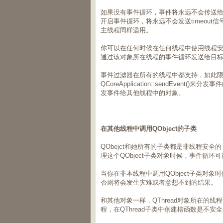
如果没有事件循环，事件将永远不会传送给obj
开启事件循环，将永远不会发送timeout信
主线程同样适用。
你可以在任何时候在任何线程中使用线程安全函数QC
通过该对象所在线程的事件循环发送给目
事件过滤器在所有的线程中都支持，如此
QCoreApplication::sendEven
发事件给其他线程中的对象。
在其他线程中调用
QObject
的子类
QObejct和她所有的子类都是非线程安
理这个QObject子类对象时候，事件循环
当你在非本线程中调用QObject子类对象
否则将会发生灾难或者意想不到的结果。
和其他对象一样，QThread对象所在的
程，在QThread子类中创建槽函数是不