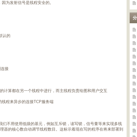
号，因为发射信号是线程安全的。
分
是默认的
队列连接
，所有的计算都在另一个线程中进行，而主线程负责绘图和用户交互
用一个单独的线程来异步的连接TCP服务端
I，可以让我们不用使用低级的基元，例如互斥锁，读写锁，信号量等来实现多线
以根据处理器的核心数自动调节线程数目。这标示着现在写的程序在将来部署到