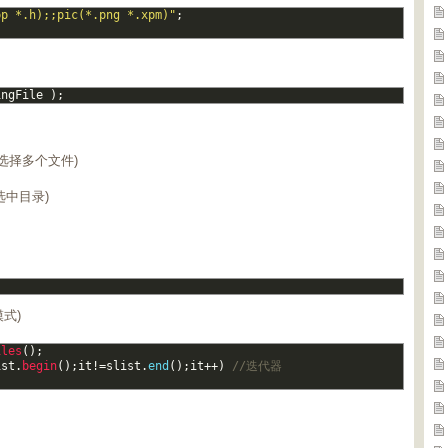
pp *.h);;pic(*.png *.xpm)"
;
ingFile
)
;
用于选择多个文件)
只选中目录)
模式)
iles
(
)
;
ist
.
begin
(
)
;
it
!=
slist
.
end
(
)
;
it
++
)
//迭代器