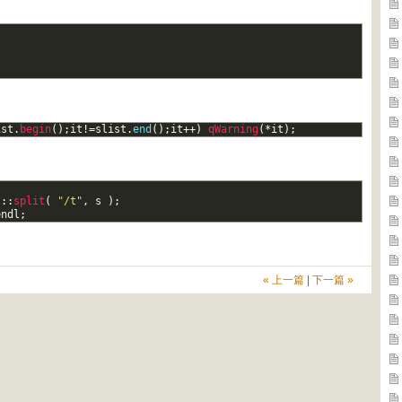
;
ist
.
begin
(
)
;
it
!=
slist
.
end
(
)
;
it
++
)
qWarning
(
*
it
)
;
t
::
split
(
"/t"
,
s
)
;
endl
;
« 上一篇
|
下一篇 »