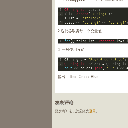
1
QStringList 
slist
;
2
slist
.
append
(
"string1"
)
;
3
slist
+=
"string2"
;
4
slist
<<
"string3"
<<
"string4"
2.迭代器取得每一个变量值
1
for
(
QStringList
::
Iterator 
it
=
sl
3. 一种使用方式
1
QString
s
=
"Red/tGreen/tBlue"
;
2
QStringList 
colors
=
QStringLis
3
cout
<<
colors
.
join
(
", "
)
<<
输出: Red, Green, Blue
发表评论
要发表评论，您必须先
登录
。