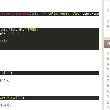
::
getOpenFileNames
(
this
,
tr
(
"Select Music Files"
)
,
QDesktopServic
(
this
,
"file dlg"
,
TRUE
)
;
epted
)
// ok
le
(
)
;
归
etail
)
;
一般情况
.xpm *.jpg)"
)
;
个分号)