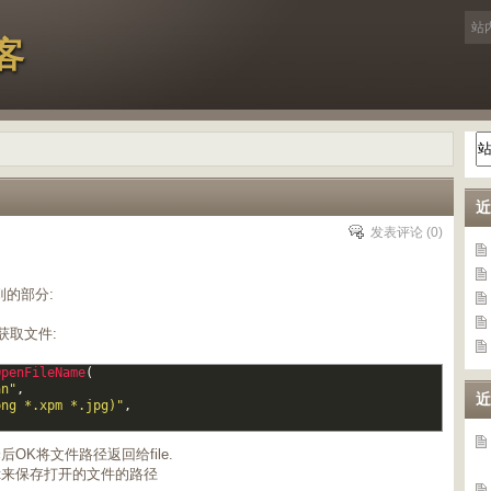
客
近
发表评论
(0)
到的部分:
获取文件:
OpenFileName
(
an"
,
近
png *.xpm *.jpg)"
,
K将文件路径返回给file.
ist来保存打开的文件的路径