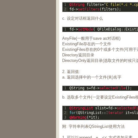
1
QString 
filters
=
"C file(*.c *.c
2
fd
->
setFilters
(
filters
)
;
c. 设定对话框返回什么
1
fd
->
setMode
(
QFileDialog
::
Exist
AnyFile(一般用于save as对话框)
ExistingFile存在的一个文件
ExistingFiles存在的0个或多个文件(可
Directory返回目录
DirectoryOnly返回目录(选取文件的时候
2. 返回值:
a. 返回选择中的一个文件(夹)名字
1
QString
s
=
fd
->
selectedFile
(
)
;
b. 选取多个文件(一定要设定ExistingFiles
1
QStringList 
slist
=
fd
->
selectedF
2
for
(
QStringList
::
Iterator 
it
=
sl
3
qWarning
(
*
it
)
;
附: 字符串列表QStringList使用方法
1. 可以以append、+、<< 方式添加元素