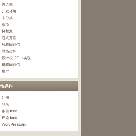
嵌入式
开发环境
未分类
杂项
树莓派
游戏开发
线程间通信
网络架构
设计模式C++实现
进程间通信
集群
他操作
注册
登录
条目 feed
评论 feed
WordPress.org