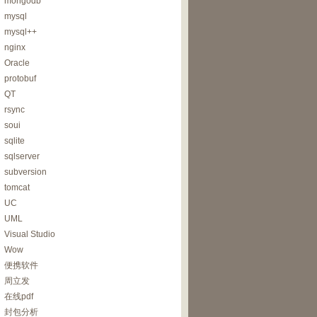
mongodb
mysql
mysql++
nginx
Oracle
protobuf
QT
rsync
soui
sqlite
sqlserver
subversion
tomcat
UC
UML
Visual Studio
Wow
便携软件
周立发
在线pdf
封包分析