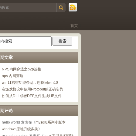
首页
期文章
NPS内网穿透之p2p连接
nps 内网穿透
win11右键功能杂乱，想换回win10
在游戏协议中使用Protobuf的正确姿势
如何从DLL或者DEF文件生成LIB文件
期评论
hello world
发表在《
mysql8系列小版本
windows原地升级实例
》
essay help sites
发表在《
linux下用户名密码