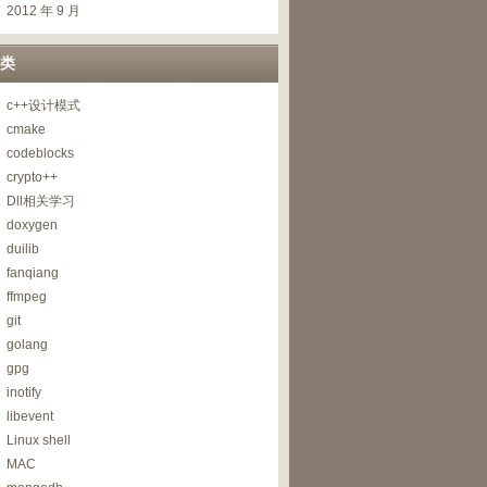
2012 年 9 月
类
c++设计模式
cmake
codeblocks
crypto++
Dll相关学习
doxygen
duilib
fanqiang
ffmpeg
git
golang
gpg
inotify
libevent
Linux shell
MAC