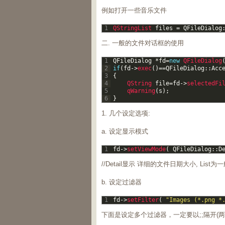
例如打开一些音乐文件
1
QStringList 
files
=
QFileDialog
二. 一般的文件对话框的使用
1
QFileDialog
*
fd
=
new
QFileDialog
2
if
(
fd
->
exec
(
)
==
QFileDialog
::
Acc
3
{
4
QString 
file
=
fd
->
selectedFi
5
qWarning
(
s
)
;
6
}
1. 几个设定选项:
a. 设定显示模式
1
fd
->
setViewMode
(
QFileDialog
::
D
//Detail显示 详细的文件日期大小, List为
b. 设定过滤器
1
fd
->
setFilter
(
"Images (*.png *
下面是设定多个过滤器，一定要以;;隔开(两