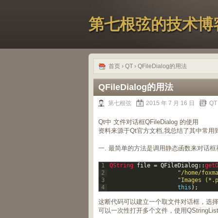
第七根弦的技术博
首页
›
QT
› QFileDialog的用法
QFileDialog的用法
第七根弦
2015 年 7 月 16 日
QT
Qt中 文件对话框QFileDialog 的使用
资料来源于Qt官方文档,我总结了其中常用
一. 最简单的方法是调用静态函数来对话框
1
QString 
file
=
QFileDialog
::
get
2
"/home/foxm
3
"Images (*.
4
this
)
;
这断代码可以建立一个取文件对话框，选择后O
可以一次性打开多个文件，使用QStringL