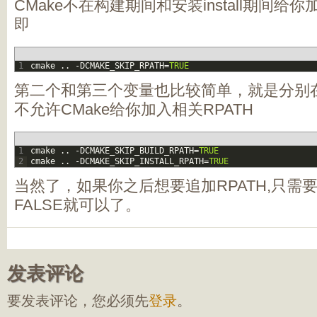
CMake不在构建期间和安装install期间给你
即
1
cmake
.
.
-
DCMAKE_SKIP_RPATH
=
TRUE
第二个和第三个变量也比较简单，就是分别
不允许CMake给你加入相关RPATH
1
cmake
.
.
-
DCMAKE_SKIP_BUILD_RPATH
=
TRUE
2
cmake
.
.
-
DCMAKE_SKIP_INSTALL_RPATH
=
TRUE
当然了，如果你之后想要追加RPATH,只需
FALSE就可以了。
发表评论
要发表评论，您必须先
登录
。